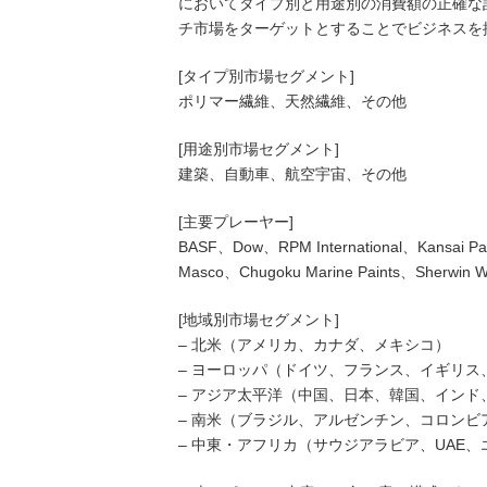
においてタイプ別と用途別の消費額の正確な
チ市場をターゲットとすることでビジネスを
[タイプ別市場セグメント]
ポリマー繊維、天然繊維、その他
[用途別市場セグメント]
建築、自動車、航空宇宙、その他
[主要プレーヤー]
BASF、Dow、RPM International、Kansai Pa
Masco、Chugoku Marine Paints、Sherwin Wi
[地域別市場セグメント]
– 北米（アメリカ、カナダ、メキシコ）
– ヨーロッパ（ドイツ、フランス、イギリ
– アジア太平洋（中国、日本、韓国、イン
– 南米（ブラジル、アルゼンチン、コロンビ
– 中東・アフリカ（サウジアラビア、UAE