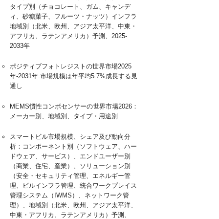
タイプ別（チョコレート、ガム、キャンデ
ィ、砂糖菓子、フルーツ・ナッツ）インフラ
地域別（北米、欧州、アジア太平洋、中東・
アフリカ、ラテンアメリカ）予測、2025-
2033年
ポジティブフォトレジストの世界市場2025
年-2031年:市場規模は年平均5.7%成長する見
通し
MEMS慣性コンボセンサーの世界市場2026：
メーカー別、地域別、タイプ・用途別
スマートビル市場規模、シェア及び動向分
析：コンポーネント別（ソフトウェア、ハー
ドウェア、サービス）、エンドユーザー別
（商業、住宅、産業）、ソリューション別
（安全・セキュリティ管理、エネルギー管
理、ビルインフラ管理、統合ワークプレイス
管理システム（IWMS）、ネットワーク管
理）、地域別（北米、欧州、アジア太平洋、
中東・アフリカ、ラテンアメリカ）予測、