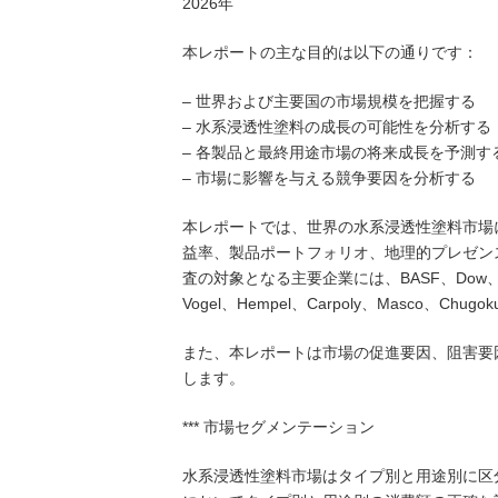
2026年
本レポートの主な目的は以下の通りです：
– 世界および主要国の市場規模を把握する
– 水系浸透性塗料の成長の可能性を分析する
– 各製品と最終用途市場の将来成長を予測す
– 市場に影響を与える競争要因を分析する
本レポートでは、世界の水系浸透性塗料市場
益率、製品ポートフォリオ、地理的プレゼン
査の対象となる主要企業には、BASF、Dow、RPM Inter
Vogel、Hempel、Carpoly、Masco、Chugok
また、本レポートは市場の促進要因、阻害要
します。
*** 市場セグメンテーション
水系浸透性塗料市場はタイプ別と用途別に区分