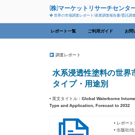
コ
(株)マーケットリサーチセンタ
ン
❖ 世界の市場調査レポート/産業調査報告書/委託調
テ
ン
ツ
レポート一覧
ご利用ガイド
お問
へ
ス
キ
調査レポート
ッ
プ
水系浸透性塗料の世界市
タイプ・用途別
• 英文タイトル：
Global Waterborne Intume
Type and Application, Forecast to 2032
• レポート
• 出版社/