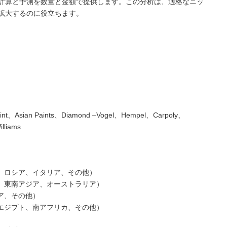
計算と予測を数量と金額で提供します。この分析は、適格なニッ
拡大するのに役立ちます。
int、Asian Paints、Diamond –Vogel、Hempel、Carpoly、
lliams
ス、ロシア、イタリア、その他）
ド、東南アジア、オーストラリア）
ア、その他）
、エジプト、南アフリカ、その他）