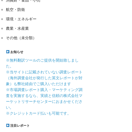
消費財・食品・小売
航空・防衛
環境・エネルギー
農業・水産業
その他（未分類）
お知らせ
※無料翻訳ツールのご提供を開始致しまし
た。
※当サイトに記載されていない調査レポート
（海外調査会社が発行した英文レポートが対
象）も弊社経由でご購入いただけます
※市場調査レポート購入・マーケティング調
査を実施するなら、実績と信頼の株式会社マ
ーケットリサーチセンターにおまかせくださ
い。
※クレジットカード払いも可能です。
注目レポート