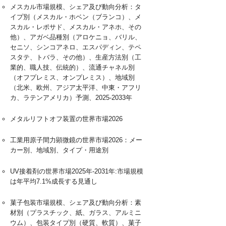
メスカル市場規模、シェア及び動向分析：タ
イプ別（メスカル・ホベン（ブランコ）、メ
スカル・レポサド、メスカル・アネホ、その
他）、アガベ品種別（アロケニョ、バリル、
セニソ、シンコアネロ、エスパディン、テペ
スタテ、トバラ、その他）、生産方法別（工
業的、職人技、伝統的）、流通チャネル別
（オフプレミス、オンプレミス）、地域別
（北米、欧州、アジア太平洋、中東・アフリ
カ、ラテンアメリカ）予測、2025-2033年
メタルリフトオフ装置の世界市場2026
工業用原子間力顕微鏡の世界市場2026：メー
カー別、地域別、タイプ・用途別
UV接着剤の世界市場2025年-2031年:市場規模
は年平均7.1%成長する見通し
菓子包装市場規模、シェア及び動向分析：素
材別（プラスチック、紙、ガラス、アルミニ
ウム）、包装タイプ別（硬質、軟質）、菓子