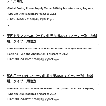
プ・用途別
Global Analog Power Supply Market 2026 by Manufacturers, Regions,
Type and Application, Forecast to 2032
GIR25JA202094 2026年4月 約100Pages
...
平面トランスPCBボードの世界市場2026：メーカー別、地域
別、タイプ・用途別
Global Planar Transformer PCB Board Market 2026 by Manufacturers,
Regions, Type and Application, Forecast to 2032
MRC24BR-AG34007 2026年4月 約100Pages
...
屋内用PM2.5センサーの世界市場2026：メーカー別、地域
別、タイプ・用途別
Global Indoor PM2.5 Sensors Market 2026 by Manufacturers, Regions,
Type and Application, Forecast to 2032
MRC24BR-AG62752 2026年5月 約100Pages
...