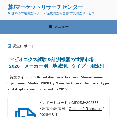
コ
(株)マーケットリサーチセンター
ン
❖ 世界の市場調査レポート/産業調査報告書/委託調査サービス
テ
ン
ツ
メニュー
へ
ス
キ
調査レポート
ッ
プ
アビオニクス試験＆計測機器の世界市場
2026：メーカー別、地域別、タイプ・用途別
• 英文タイトル：
Global Avionics Test and Measurement
Equipment Market 2026 by Manufacturers, Regions, Type
and Application, Forecast to 2032
• レポートコード：GIR25JA202353
• 出版社/出版日：
GlobalInfoResearch
/
2026年3月