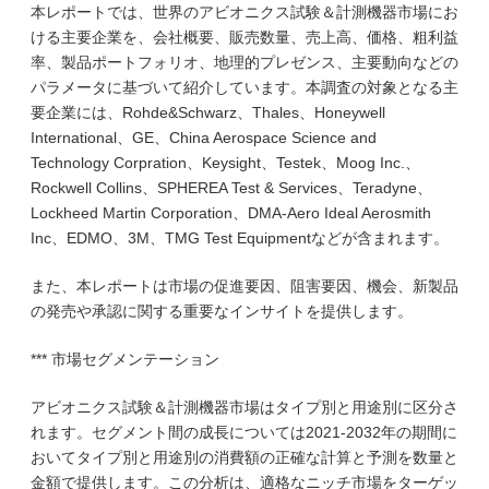
本レポートでは、世界のアビオニクス試験＆計測機器市場にお
ける主要企業を、会社概要、販売数量、売上高、価格、粗利益
率、製品ポートフォリオ、地理的プレゼンス、主要動向などの
パラメータに基づいて紹介しています。本調査の対象となる主
要企業には、Rohde&Schwarz、Thales、Honeywell
International、GE、China Aerospace Science and
Technology Corpration、Keysight、Testek、Moog Inc.、
Rockwell Collins、SPHEREA Test & Services、Teradyne、
Lockheed Martin Corporation、DMA-Aero Ideal Aerosmith
Inc、EDMO、3M、TMG Test Equipmentなどが含まれます。
また、本レポートは市場の促進要因、阻害要因、機会、新製品
の発売や承認に関する重要なインサイトを提供します。
*** 市場セグメンテーション
アビオニクス試験＆計測機器市場はタイプ別と用途別に区分さ
れます。セグメント間の成長については2021-2032年の期間に
おいてタイプ別と用途別の消費額の正確な計算と予測を数量と
金額で提供します。この分析は、適格なニッチ市場をターゲッ