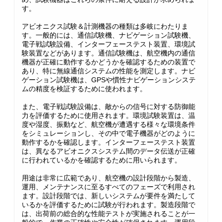
す。
アビオニクス試験＆計測機器の種類は多岐にわたりま
す。一般的には、通信試験機、ナビゲーション試験機、
電子戦試験設備、インターフェーステスト装置、環境試
験装置などがあります。通信試験機は、航空機内の通信
機器が正確に動作するかどうかを確認するための装置で
あり、特に無線通信システムの性能を測定します。ナビ
ゲーション試験機は、GPSや慣性ナビゲーションシステ
ムの精度を検証するために使われます。
また、電子戦試験設備は、敵からの信号に対する防御能
力を評価するために使用されます。環境試験装置は、温
度や湿度、振動など、航空機が遭遇する様々な環境条件
をシミュレーションし、その中で電子機器がどのように
動作するかを確認します。インターフェーステスト装置
は、異なるアビオニクスシステム間のデータ伝送が正確
に行われているかを確認するために用いられます。
用途は非常に広範であり、航空機の設計段階から製造、
運用、メンテナンスに至るすべてのフェーズで利用され
ます。設計段階では、新しいシステムが要件を満たして
いるかを評価するために試験が行われます。製造段階で
は、出荷前の総合的な性能テストが実施されることが一