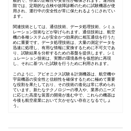
般的で、作業の正確性や安全性が確保されます。運用段
階では、定期的な点検や故障診断のために試験機器が使
用され、運行中の安全性が常に保たれるようにされてい
ます。
関連技術としては、通信技術、データ処理技術、シミュ
レーション技術などが挙げられます。通信技術は、航空
機の各種システムが安全かつ効果的に相互通信を行うた
めに重要です。データ処理技術は、大量の測定データを
迅速に処理し、有用な情報に変換するために不可欠であ
り、試験結果を分析するための基盤を提供します。シミ
ュレーション技術は、実際の環境条件を仮想的に再現
し、それに基づいた試験を行うために利用されます。
このように、アビオニクス試験＆計測機器は、航空機や
宇宙機器の安全性と信頼性を確保するために極めて重要
な役割を果たしており、その技術の進化は常に求められ
ています。新たなテクノロジーの導入や、業界のニーズ
に応じた高度な装置の開発が進む中で、これらの機器は
今後も航空産業において欠かせない存在となるでしょ
う。