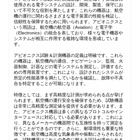
使用される電子システムの設計、開発、製造、保守にお
いて不可欠な役割を果たします。これらの機器は、航空
機の運行に関わるさまざまな電子装置の性能を検証し、
信頼性を保障するために用いられます。アビオニクスと
いう用語は、航空機の航空器（Aviation）と電子学
（Electronics）の統合を表しており、様々な電子機器や
システムが相互に作用する複雑な環境を形成していま
す。
アビオニクス試験＆計測機器の定義は明確です。これら
の機器は、航空機内の通信、ナビゲーション、監視、火
器制御、計器などの電子システムを測定し、評価するた
めの専用装置です。これにより、設計されたシステムが
所定の性能基準を満たしているかを確認し、故障や不具
合を特定することが可能になります。
特徴としては、まず高精度な計測が求められる点が挙げ
られます。航空機の運行安全を確保するため、試験機器
は非常に高精度な測定値を提供する必要があります。ま
た、アビオニクス機器は多くの異なるプロトコルやイン
ターフェースに対応している必要があります。これによ
り、異なるメーカーの機器間でも互換性を持って測定を
行うことができるのです。さらに、耐環境性も重要な特
徴です。航空機は高度な気象条件や振動にさらされるた
め、試験機器はこれらの条件に耐える設計が求められま