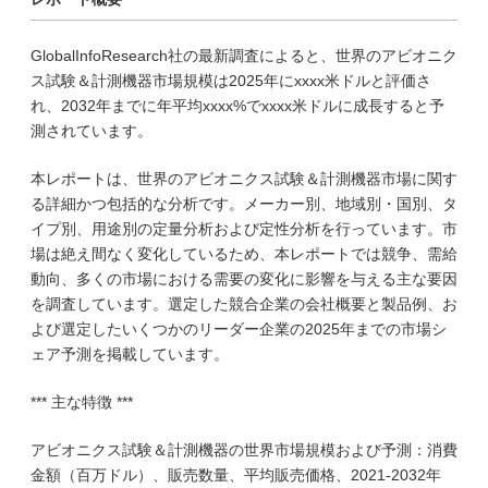
GlobalInfoResearch社の最新調査によると、世界のアビオニク
ス試験＆計測機器市場規模は2025年にxxxx米ドルと評価さ
れ、2032年までに年平均xxxx%でxxxx米ドルに成長すると予
測されています。
本レポートは、世界のアビオニクス試験＆計測機器市場に関す
る詳細かつ包括的な分析です。メーカー別、地域別・国別、タ
イプ別、用途別の定量分析および定性分析を行っています。市
場は絶え間なく変化しているため、本レポートでは競争、需給
動向、多くの市場における需要の変化に影響を与える主な要因
を調査しています。選定した競合企業の会社概要と製品例、お
よび選定したいくつかのリーダー企業の2025年までの市場シ
ェア予測を掲載しています。
*** 主な特徴 ***
アビオニクス試験＆計測機器の世界市場規模および予測：消費
金額（百万ドル）、販売数量、平均販売価格、2021-2032年