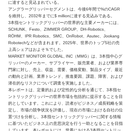
に達すると見込まれている。
アングラーグリッパーセグメントは、今後6年間で%のCAGR
を維持し、2032年までに$ millionに達する見込みである。
3本指セントリックグリッパーの世界的な主要メーカーには、
SCHUNK、Festo、ZIMMER GROUP、DH-Robotics、
RÖHM、IPR Robotics、SMC、OnRobot、Asutec、Jookang
Robotechなどが含まれます。2025年、世界のトップ5社の売
上高シェアはおよそ％でした。
MARKET MONITOR GLOBAL, INC（MMG）は、3本指中心グ
リッパーのメーカー、サプライヤー、販売業者、および業界専
門家に対し、売上、収益、需要、価格変動、製品タイプ、最近
の動向と計画、業界トレンド、推進要因、課題、障害、および
潜在的なリスクについて調査を実施しました。
本レポートは、定量的および定性的な分析を通じて、3本指セ
ントリックグリッパーの世界市場を包括的に提示することを目
的としています。これにより、読者がビジネス／成長戦略を策
定し、市場の競争状況を評価し、現在の市場における自社の位
置づけを分析し、3本指セントリックグリッパーに関する情報
に基づいたビジネス上の意思決定を行う一助となることを目指
しています。本レポートには、世界における3本指セントリッ