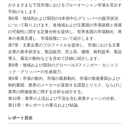
がさまざまな下流市場におけるブルーオーシャン市場を見出す
手助けをします。
第6章：地域別および国別の3本指中心グリッパーの販売状況
について取り上げます。各地域および主要国の市場規模と発展
の可能性に関する定量分析を提供し、世界各国の市場動向、将
来の発展見通し、市場規模について紹介します。
第7章：主要企業のプロファイルを提供し、市場における主要
企業の基本状況を、製品販売、売上高、価格、粗利益率、製品
導入、最近の動向などを含めて詳細に紹介します。
第8章：地域および国別のグローバル3フィンガー・セントリ
ック・グリッパーの生産能力。
第9章：市場の動向、市場の最新動向、市場の推進要因および
制約要因、業界のメーカーが直面する課題とリスク、ならびに
業界の関連政策に関する分析を紹介する。
第10章：業界の上流および下流を含む産業チェーンの分析。
第11章：本レポートの要点および結論。
レポート目次