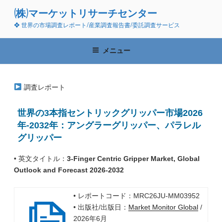
コ
(株)マーケットリサーチセンター
ン
❖ 世界の市場調査レポート/産業調査報告書/委託調査サービス
テ
ン
ツ
メニュー
へ
ス
キ
調査レポート
ッ
プ
世界の3本指セントリックグリッパー市場2026
年-2032年：アングラーグリッパー、パラレル
グリッパー
• 英文タイトル：
3-Finger Centric Gripper Market, Global
Outlook and Forecast 2026-2032
• レポートコード：MRC26JU-MM03952
• 出版社/出版日：
Market Monitor Global
/
2026年6月