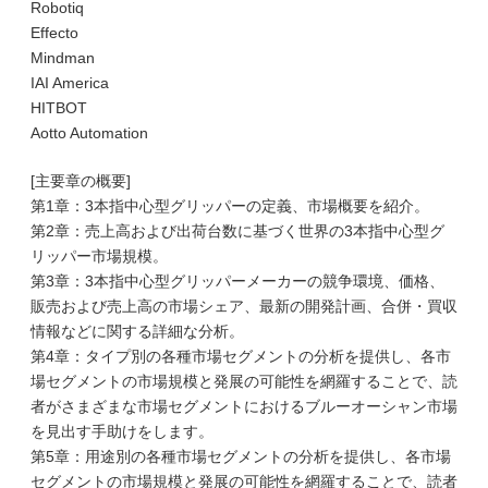
Robotiq
Effecto
Mindman
IAI America
HITBOT
Aotto Automation
[主要章の概要]
第1章：3本指中心型グリッパーの定義、市場概要を紹介。
第2章：売上高および出荷台数に基づく世界の3本指中心型グ
リッパー市場規模。
第3章：3本指中心型グリッパーメーカーの競争環境、価格、
販売および売上高の市場シェア、最新の開発計画、合併・買収
情報などに関する詳細な分析。
第4章：タイプ別の各種市場セグメントの分析を提供し、各市
場セグメントの市場規模と発展の可能性を網羅することで、読
者がさまざまな市場セグメントにおけるブルーオーシャン市場
を見出す手助けをします。
第5章：用途別の各種市場セグメントの分析を提供し、各市場
セグメントの市場規模と発展の可能性を網羅することで、読者