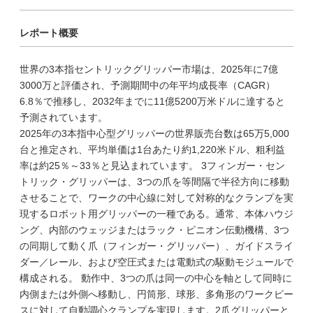
レポート概要
世界の3本指セントリックグリッパー市場は、2025年に7億
3000万と評価され、予測期間中の年平均成長率（CAGR）
6.8％で推移し、2032年までに11億5200万米ドルに達すると
予測されています。
2025年の3本指中心型グリッパーの世界販売台数は65万5,000
台と推定され、平均単価は1台あたり約1,220米ドル、粗利益
率は約25％～33％と見込まれています。 3フィンガー・セン
トリック・グリッパーは、3つの爪を等間隔で半径方向に移動
させることで、ワークの中心線に対して対称的なクランプを実
現するロボット用グリッパーの一種である。通常、本体ハウジ
ング、内部のウェッジまたはラック・ピニオン伝動機構、3つ
の同期して動く爪（フィンガー・グリッパー）、ガイドスライ
ダー／レール、および空圧式または電動式の駆動モジュールで
構成される。 動作中、3つの爪は同一の中心を軸として同時に
内側または外側へ移動し、円筒形、球形、多角形のワークピー
スに対して自動調心クランプを実現します。2爪グリッパーと