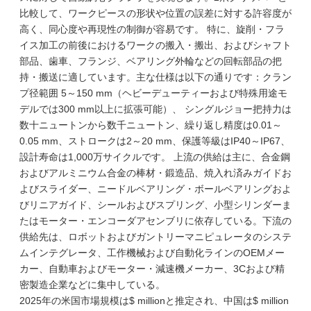
比較して、ワークピースの形状や位置の誤差に対する許容度が
高く、同心度や再現性の制御が容易です。 特に、旋削・フラ
イス加工の前後におけるワークの搬入・搬出、およびシャフト
部品、歯車、フランジ、ベアリング外輪などの回転部品の把
持・搬送に適しています。主な仕様は以下の通りです：クラン
プ径範囲 5～150 mm（ヘビーデューティーおよび特殊用途モ
デルでは300 mm以上に拡張可能）、 シングルジョー把持力は
数十ニュートンから数千ニュートン、繰り返し精度は0.01～
0.05 mm、ストロークは2～20 mm、保護等級はIP40～IP67、
設計寿命は1,000万サイクルです。 上流の供給は主に、合金鋼
およびアルミニウム合金の棒材・鍛造品、焼入れ済みガイドお
よびスライダー、ニードルベアリング・ボールベアリングおよ
びリニアガイド、シールおよびスプリング、小型シリンダーま
たはモーター・エンコーダアセンブリに依存している。下流の
供給先は、ロボットおよびガントリーマニピュレータのシステ
ムインテグレータ、工作機械および自動化ラインのOEMメー
カー、自動車およびモーター・減速機メーカー、3Cおよび精
密製造企業などに集中している。
2025年の米国市場規模は$ millionと推定され、中国は$ million