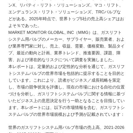
ンX、リバティ・リフト・ソリューションズ、マコ・リフト、
エンデュランス・リフト・ソリューションズ、TRCバルブな
どがある。2025年時点で、世界トップ5社の売上高シェアはお
よそ％であった。
MARKET MONITOR GLOBAL, INC（MMG）は、ガスリフト
システム用バルブのメーカー、サプライヤー、販売業者、およ
び業界専門家に対し、売上、収益、需要、価格変動、製品タイ
プ、最近の動向と計画、業界トレンド、推進要因、課題、障
害、および潜在的なリスクについて調査を実施しました。
本レポートは、定量的および定性的な分析を通じて、ガスリフ
トシステムバルブの世界市場を包括的に提示することを目的と
しています。これにより、読者がビジネス／成長戦略を策定
し、市場の競争状況を評価し、現在の市場における自社の位置
づけを分析し、ガスリフトシステムバルブに関する情報に基づ
いたビジネス上の意思決定を行う一助となることを目指してい
ます。本レポートには、以下の市場情報を含む、ガスリフトシ
ステムバルブの世界市場規模および予測が記載されています：
世界のガスリフトシステム用バルブ市場の売上高、2021-2026