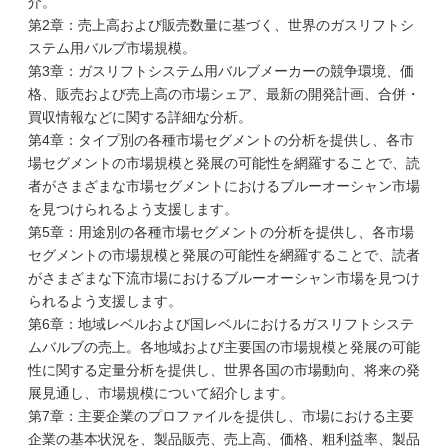
介。
第2章：売上高および販売数量に基づく、世界のガスリフトシ
ステム用バルブ市場規模。
第3章：ガスリフトシステム用バルブメーカーの競争環境、価
格、販売および売上高の市場シェア、最新の開発計画、合併・
買収情報などに関する詳細な分析。
第4章：タイプ別の各種市場セグメントの分析を提供し、各市
場セグメントの市場規模と発展の可能性を網羅することで、読
者がさまざまな市場セグメントにおけるブルーオーシャン市場
を見つけられるよう支援します。
第5章：用途別の各種市場セグメントの分析を提供し、各市場
セグメントの市場規模と発展の可能性を網羅することで、読者
がさまざまな下流市場におけるブルーオーシャン市場を見つけ
られるよう支援します。
第6章：地域レベルおよび国レベルにおけるガスリフトシステ
ムバルブの売上。各地域および主要国の市場規模と発展の可能
性に関する定量分析を提供し、世界各国の市場動向、将来の発
展見通し、市場規模について紹介します。
第7章：主要企業のプロファイルを提供し、市場における主要
企業の基本状況を、製品販売、売上高、価格、粗利益率、製品