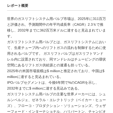
レポート概要
世界のガスリフトシステム用バルブ市場は、2025年に311百万
と評価され、予測期間中の年平均成長率（CAGR）2.3％で推
移し、2032年までに362百万米ドルに達すると見込まれていま
す。
ガスリフトシステム用バルブとは、ガスリフトシステムにおい
て、生産チューブ内へのリフトガスの流れを制御するために使
用されるバルブです。 ガスリフトバルブはガスリフトマンド
レル内に設置されており、同マンドレルはチュービングの環状
空間にあるリフトガス供給源との連通も担っている。
2025年の米国市場規模は$ millionと推定されており、中国は$
millionに達すると見込まれている。
IPOバルブセグメントは、今後6年間で%のCAGRを示し、
2032年までに$ millionに達する見込みである。
ガスリフトシステム用バルブの主要な世界メーカーには、シュ
ルンベルジェ、ゼネラル・エレクトリック（ベイカー・ヒュー
ズ）、フローコ・プロダクション・ソリューションズ、ウェザ
ーフォード・インターナショナル、ハリバートン、チャンピオ