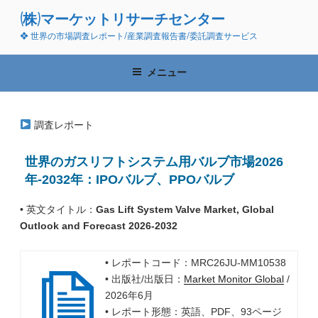
コ
(株)マーケットリサーチセンター
ン
❖ 世界の市場調査レポート/産業調査報告書/委託調査サービス
テ
ン
ツ
メニュー
へ
ス
キ
調査レポート
ッ
プ
世界のガスリフトシステム用バルブ市場2026
年-2032年：IPOバルブ、PPOバルブ
• 英文タイトル：
Gas Lift System Valve Market, Global
Outlook and Forecast 2026-2032
• レポートコード：MRC26JU-MM10538
• 出版社/出版日：
Market Monitor Global
/
2026年6月
• レポート形態：英語、PDF、93ページ