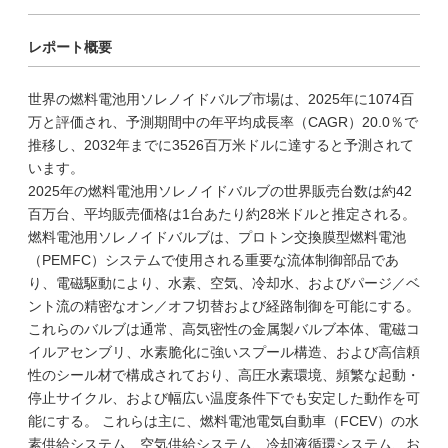
レポート概要
世界の燃料電池用ソレノイドバルブ市場は、2025年に1074百
万と評価され、予測期間中の年平均成長率（CAGR）20.0％で
推移し、2032年までに3526百万米ドルに達すると予測されて
います。
2025年の燃料電池用ソレノイドバルブの世界販売台数は約42
百万台、平均販売価格は1台あたり約28米ドルと推定される。
燃料電池用ソレノイドバルブは、プロトン交換膜型燃料電池
（PEMFC）システムで使用される重要な流体制御部品であ
り、電磁駆動により、水素、空気、冷却水、およびパージ／ベ
ント流の精密なオン／オフ切替および経路制御を可能にする。
これらのバルブは通常、高気密性の金属製バルブ本体、電磁コ
イルアセンブリ、水素脆化に強いスプール構造、および高信頼
性のシール材で構成されており、高圧水素環境、頻繁な起動・
停止サイクル、および幅広い温度条件下でも安定した動作を可
能にする。 これらは主に、燃料電池電気自動車（FCEV）の水
素供給システム、空気供給システム、冷却液循環システム、お