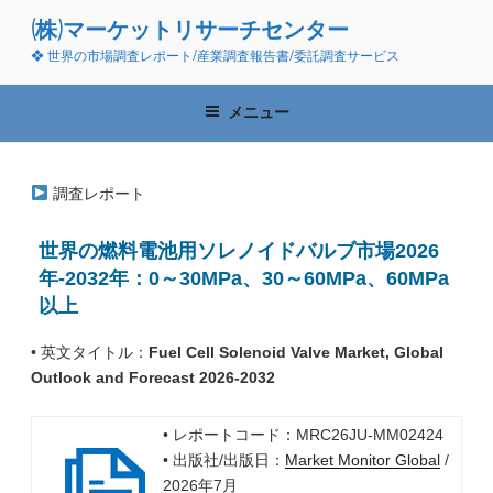
コ
(株)マーケットリサーチセンター
ン
❖ 世界の市場調査レポート/産業調査報告書/委託調査サービス
テ
ン
ツ
メニュー
へ
ス
キ
調査レポート
ッ
プ
世界の燃料電池用ソレノイドバルブ市場2026
年-2032年：0～30MPa、30～60MPa、60MPa
以上
• 英文タイトル：
Fuel Cell Solenoid Valve Market, Global
Outlook and Forecast 2026-2032
• レポートコード：MRC26JU-MM02424
• 出版社/出版日：
Market Monitor Global
/
2026年7月