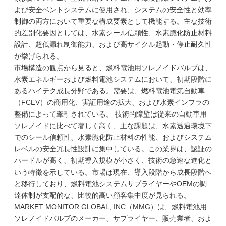
よび安全ベントシステムに使用され、システムの安全性と効率
制御の両方において重要な構成要素として機能する。主な技術
的差別化要因としては、水素シール信頼性、水素脆化防止材料
設計、超低漏れ制御能力、および高サイクル起動・停止耐久性
が挙げられる。
市場構造の観点から見ると、燃料電池用ソレノイドバルブは、
水素エネルギーおよび燃料電池システムにおいて、初期段階に
あるハイテク成長分野である。需要は、燃料電池電気自動車
（FCEV）の商用化、実証用途の拡大、および水素インフラの
整備によって牽引されている。 技術的障壁は従来の自動車用
ソレノイドに比べて著しく高く、主な課題は、水素透過環境下
でのシール信頼性、水素脆化防止材料の性能、およびシステム
レベルの安全冗長性設計に集中している。この業界は、認証の
ハードルが高く、初期導入規模が小さく、技術の急速な進化と
いう特徴を示している。市場は現在、導入段階から成長段階へ
と移行しており、燃料電池システムサプライヤーやOEMの調
達体制が支配的な、比較的高い顧客集中度が見られる。
MARKET MONITOR GLOBAL, INC（MMG）は、燃料電池用
ソレノイドバルブのメーカー、サプライヤー、販売業者、およ