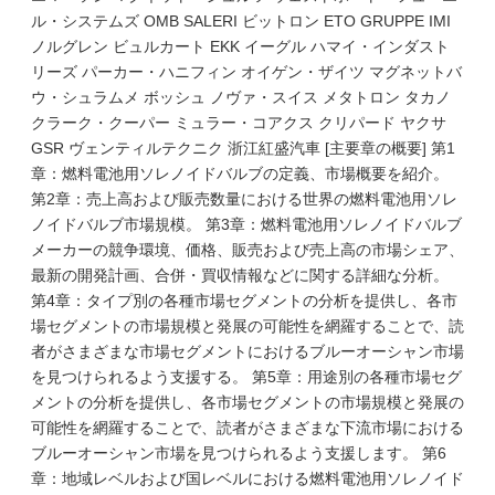
ル・システムズ OMB SALERI ビットロン ETO GRUPPE IMI
ノルグレン ビュルカート EKK イーグル ハマイ・インダスト
リーズ パーカー・ハニフィン オイゲン・ザイツ マグネットバ
ウ・シュラムメ ボッシュ ノヴァ・スイス メタトロン タカノ
クラーク・クーパー ミュラー・コアクス クリパード ヤクサ
GSR ヴェンティルテクニク 浙江紅盛汽車 [主要章の概要] 第1
章：燃料電池用ソレノイドバルブの定義、市場概要を紹介。
第2章：売上高および販売数量における世界の燃料電池用ソレ
ノイドバルブ市場規模。 第3章：燃料電池用ソレノイドバルブ
メーカーの競争環境、価格、販売および売上高の市場シェア、
最新の開発計画、合併・買収情報などに関する詳細な分析。
第4章：タイプ別の各種市場セグメントの分析を提供し、各市
場セグメントの市場規模と発展の可能性を網羅することで、読
者がさまざまな市場セグメントにおけるブルーオーシャン市場
を見つけられるよう支援する。 第5章：用途別の各種市場セグ
メントの分析を提供し、各市場セグメントの市場規模と発展の
可能性を網羅することで、読者がさまざまな下流市場における
ブルーオーシャン市場を見つけられるよう支援します。 第6
章：地域レベルおよび国レベルにおける燃料電池用ソレノイド