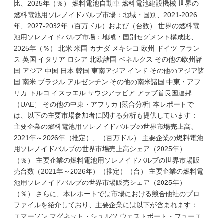
比、2025年（％） 燃料電池自動車 燃料電池建設機械 世界の
燃料電池用ソレノイドバルブ市場：地域・国別、2021-2026
年、2027-2032年（百万ドル）および（台数） 世界の燃料電
池用ソレノイドバルブ市場：地域・国別セグメント構成比、
2025年（％） 北米 米国 カナダ メキシコ 欧州 ドイツ フラン
ス 英国 イタリア ロシア 北欧諸国 ベネルクス その他の欧州諸
国 アジア 中国 日本 韓国 東南アジア インド その他のアジア諸
国 南米 ブラジル アルゼンチン その他の南米諸国 中東・アフ
リカ トルコ イスラエル サウジアラビア アラブ首長国連邦
（UAE） その他の中東・アフリカ [競合分析] 本レポートで
は、以下の主要市場参加者に関する分析も提供しています：
主要企業の燃料電池用ソレノイドバルブの世界市場売上高、
2021年～2026年（推定）、（百万ドル） 主要企業の燃料電池
用ソレノイドバルブの世界市場売上高シェア（2025年）
（％） 主要企業の燃料電池用ソレノイドバルブの世界市場販
売台数（2021年～2026年）（推定）（台） 主要企業の燃料電
池用ソレノイドバルブの世界市場販売シェア（2025年）
（％） さらに、本レポートでは市場における競合他社のプロ
ファイルを紹介しており、主要企業には以下が含まれます：
エマーソン マグネット・シュルツ ウェストポート・フューエ