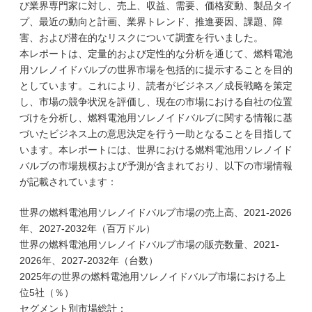
び業界専門家に対し、売上、収益、需要、価格変動、製品タイ
プ、最近の動向と計画、業界トレンド、推進要因、課題、障
害、および潜在的なリスクについて調査を行いました。
本レポートは、定量的および定性的な分析を通じて、燃料電池
用ソレノイドバルブの世界市場を包括的に提示することを目的
としています。これにより、読者がビジネス／成長戦略を策定
し、市場の競争状況を評価し、現在の市場における自社の位置
づけを分析し、燃料電池用ソレノイドバルブに関する情報に基
づいたビジネス上の意思決定を行う一助となることを目指して
います。本レポートには、世界における燃料電池用ソレノイド
バルブの市場規模および予測が含まれており、以下の市場情報
が記載されています：
世界の燃料電池用ソレノイドバルブ市場の売上高、2021-2026
年、2027-2032年（百万ドル）
世界の燃料電池用ソレノイドバルブ市場の販売数量、2021-
2026年、2027-2032年（台数）
2025年の世界の燃料電池用ソレノイドバルブ市場における上
位5社（％）
セグメント別市場総計：