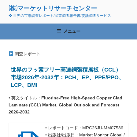
コ
(株)マーケットリサーチセンター
ン
❖ 世界の市場調査レポート/産業調査報告書/委託調査サービス
テ
ン
ツ
メニュー
へ
ス
キ
調査レポート
ッ
プ
世界のフッ素フリー高速銅張積層板（CCL）
市場2026年-2032年：PCH、EP、PPE/PPO、
LCP、BMI
• 英文タイトル：
Fluorine-Free High-Speed Copper Clad
Laminate (CCL) Market, Global Outlook and Forecast
2026-2032
• レポートコード：MRC26JU-MM07586
• 出版社/出版日：
Market Monitor Global
/