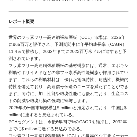
レポート概要
世界のフッ素フリー高速銅張積層板（CCL）市場は、2025年
に965百万と評価され、予測期間中に年平均成長率（CAGR）
11.4％で推移し、2032年までに2023百万米ドルに達すると予
測されています。
フッ素フリー高速銅張積層板の基材樹脂には、通常、エポキシ
樹脂やポリイミドなどの非フッ素系高性能樹脂が採用されてい
ます。これらの樹脂材料は、優れた電気特性、耐熱性、機械的
特性を備えており、高速信号伝送のニーズを満たすことができ
ます。同時に、加工性能や環境性能にも優れており、生産コス
トの削減や環境汚染の低減に寄与します。
2025年の米国市場規模は$ millionと推定されており、中国は$
millionに達すると見込まれている。
PCHセグメントは、今後6年間で%のCAGRを維持し、2032年
までに$ millionに達する見込みである。
フッ素フリー高速銅張積層板（CCL）の世界的な主要メーカー