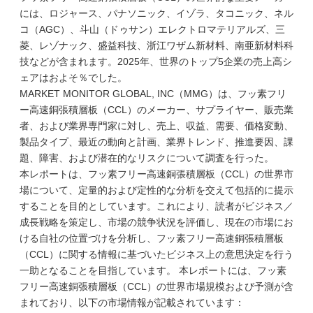
には、ロジャース、パナソニック、イゾラ、タコニック、ネル
コ（AGC）、斗山（ドゥサン）エレクトロマテリアルズ、三
菱、レゾナック、盛益科技、浙江ワザム新材料、南亜新材料科
技などが含まれます。2025年、世界のトップ5企業の売上高シ
ェアはおよそ％でした。
MARKET MONITOR GLOBAL, INC（MMG）は、フッ素フリ
ー高速銅張積層板（CCL）のメーカー、サプライヤー、販売業
者、および業界専門家に対し、売上、収益、需要、価格変動、
製品タイプ、最近の動向と計画、業界トレンド、推進要因、課
題、障害、および潜在的なリスクについて調査を行った。
本レポートは、フッ素フリー高速銅張積層板（CCL）の世界市
場について、定量的および定性的な分析を交えて包括的に提示
することを目的としています。これにより、読者がビジネス／
成長戦略を策定し、市場の競争状況を評価し、現在の市場にお
ける自社の位置づけを分析し、フッ素フリー高速銅張積層板
（CCL）に関する情報に基づいたビジネス上の意思決定を行う
一助となることを目指しています。 本レポートには、フッ素
フリー高速銅張積層板（CCL）の世界市場規模および予測が含
まれており、以下の市場情報が記載されています：