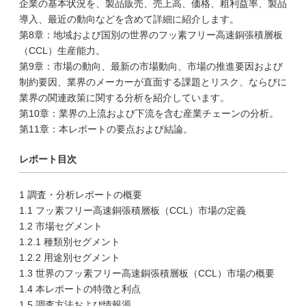
企業の基本状況を、製品販売、売上高、価格、粗利益率、製品
導入、最近の動向などを含めて詳細に紹介します。
第8章：地域および国別の世界のフッ素フリー高速銅張積層板
（CCL）生産能力。
第9章：市場の動向、最新の市場動向、市場の推進要因および
制約要因、業界のメーカーが直面する課題とリスク、ならびに
業界の関連政策に関する分析を紹介しています。
第10章：業界の上流および下流を含む産業チェーンの分析。
第11章：本レポートの要点および結論。
レポート目次
1 調査・分析レポートの概要
1.1 フッ素フリー高速銅張積層板（CCL）市場の定義
1.2 市場セグメント
1.2.1 種類別セグメント
1.2.2 用途別セグメント
1.3 世界のフッ素フリー高速銅張積層板（CCL）市場の概要
1.4 本レポートの特徴と利点
1.5 調査方法および情報源