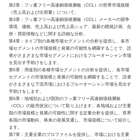
第2章：フッ素フリー高速銅張積層板（CCL）の世界市場規模
（売上高および出荷量）について。
第3章：フッ素フリー高速銅張積層板（CCL）メーカーの競争
環境、価格、売上高および売上高シェア、最新の開発計画、合
併・買収情報などに関する詳細な分析。
第4章：タイプ別の各種市場セグメントの分析を提供し、各市
場セグメントの市場規模と発展の可能性を網羅することで、読
者がさまざまな市場セグメントにおけるブルーオーシャン市場
を見出す手助けをします。
第5章：用途別の各種市場セグメントの分析を提供し、各市場
セグメントの市場規模と発展の可能性を網羅することで、読者
がさまざまな下流市場におけるブルーオーシャン市場を見出す
手助けをします。
第6章：地域別および国別のフッ素フリー高速銅張積層板
（CCL）の販売状況について取り上げます。各地域および主要
国の市場規模と発展の可能性に関する定量分析を提供し、世界
各国の市場動向、将来の発展見通し、市場規模について紹介し
ます。
第7章：主要企業のプロファイルを提供し、市場における主要