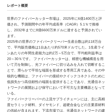
レポート概要
世界のファイバーカッター市場は、2025年に6億1400万と評
価され、予測期間中の年平均成長率（CAGR）5.1％で推移
し、2032年までに8億6600万米ドルに達すると予測されてい
ます。
2025年の世界のファイバークリーバー生産台数は約118万台
で、平均販売価格は1台あたり約570米ドルでした。1生産ライ
ンあたりの年間生産能力は約2万～5万台で、平均粗利益率は
20～30％です。 ファイバーカッターは、精密な機械構造を用
いて刃を制御し、光ファイバーに切り込みを入れて切断するこ
とで、滑らかで平坦な端面を形成する専用工具である。その中
核的な機能は、ファイバーの接続やクイックコネクトのために
低損失かつ高信頼性の端面を提供することであり、光通信ネッ
トワークの展開および保守において不可欠な主要機器となって
いる。
ファイバークリーバーの上流サプライチェーンには、主に高精
度セラミック材料、ダイヤモンド、超硬合金などの主要原材料
の供給が含まれます。下流市場では、光通信ネットワークの建