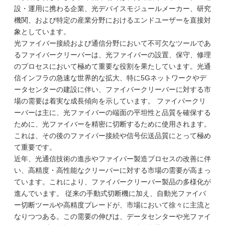
設・運用に携わる企業、光デバイスモジュールメーカー、研究
機関、および特定の産業分野におけるエンドユーザーを直接対
象としています。
光ファイバー接続および通信分野において不可欠なツールであ
るファイバークリーバーは、光ファイバーの設置、保守、修理
のプロセスにおいて極めて重要な役割を果たしています。光通
信インフラの急速な世界的な拡大、特に5Gネットワークやデ
ータセンターの建設に伴い、ファイバークリーバーに対する市
場の需要は着実な成長傾向を示しています。 ファイバークリ
ーバーは主に、光ファイバーの端面の平坦性と品質を確保する
ために、光ファイバーを精密に切断するために使用されます。
これは、その後のファイバー接続や信号伝送品質にとって極め
て重要です。
近年、光通信技術の進歩やファイバー製造プロセスの改善に伴
い、高精度・高性能なクリーバーに対する市場の需要が高まっ
ています。これにより、ファイバークリーバー製品の多様化が
進んでいます。 従来の手動式切断機に加え、自動光ファイバ
ー切断ツールや高精度ブレードが、市場において徐々に主流と
なりつつある。この需要の伸びは、データセンターや光ファイ