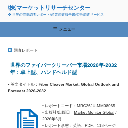
コ
(株)マーケットリサーチセンター
ン
❖ 世界の市場調査レポート/産業調査報告書/委託調査サービス
テ
ン
ツ
メニュー
へ
ス
キ
調査レポート
ッ
プ
世界のファイバークリーバー市場2026年-2032
年：卓上型、ハンドヘルド型
• 英文タイトル：
Fiber Cleaver Market, Global Outlook and
Forecast 2026-2032
• レポートコード：MRC26JU-MM08065
• 出版社/出版日：
Market Monitor Global
/
2026年6月
• レポート形態：英語、PDF、118ページ