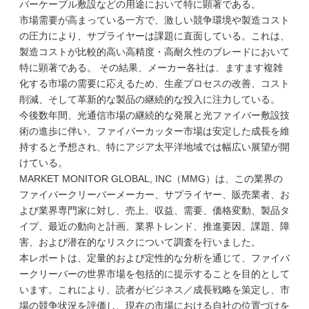
バーケーブル敷設などの用途において特に顕著である。
市場需要が高まっている一方で、激しい競争環境や製造コスト
の圧力により、サプライヤーは課題に直面している。これは、
製造コストが比較的高い高精度・高耐久性のブレードにおいて
特に顕著である。 その結果、メーカー各社は、ますます複雑
化する市場の需要に応えるため、生産プロセスの改善、コスト
削減、そして革新的な製品の継続的な投入に注力している。
今後数年間、光通信市場の継続的な発展と光ファイバー敷設技
術の進歩に伴い、ファイバーカッター市場は安定した成長を維
持すると予想され、特にアジア太平洋地域では幅広い展望が開
けている。
MARKET MONITOR GLOBAL, INC（MMG）は、この業界の
ファイバークリーバーメーカー、サプライヤー、販売業者、お
よび業界専門家に対し、売上、収益、需要、価格変動、製品タ
イプ、最近の動向と計画、業界トレンド、推進要因、課題、障
害、および潜在的なリスクについて調査を行いました。
本レポートは、定量的および定性的な分析を通じて、ファイバ
ークリーバーの世界市場を包括的に提示することを目的として
います。これにより、読者がビジネス／成長戦略を策定し、市
場の競争状況を評価し、現在の市場における自社の位置づけを