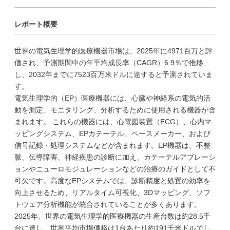
レポート概要
世界の電気生理学的医療機器市場は、2025年に4971百万と評
価され、予測期間中の年平均成長率（CAGR）6.9％で推移
し、2032年までに7523百万米ドルに達すると予測されていま
す。
電気生理学的（EP）医療機器には、心臓や神経系の電気的活
動を測定、モニタリング、分析するために使用される機器が含
まれます。 これらの機器には、心電図装置（ECG）、心内マ
ッピングシステム、EPカテーテル、ペースメーカー、および
信号記録・処理システムなどが含まれます。EP機器は、不整
脈、伝導障害、神経疾患の診断に加え、カテーテルアブレーシ
ョンやニューロモジュレーションなどの治療のガイドとして不
可欠です。高度なEPシステムでは、診断精度と処置の効率を
向上させるため、リアルタイム可視化、3Dマッピング、ソフ
トウェア分析機能が統合されていることが多くあります。
2025年、世界の電気生理学的医療機器の生産台数は約28.5千
台に達し、世界平均市場価格は1台あたり約191千米ドルでし