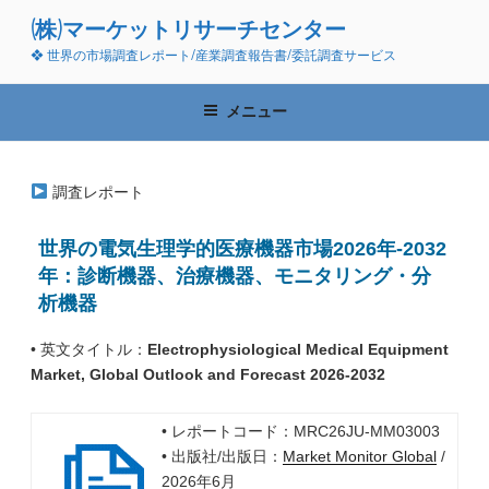
コ
(株)マーケットリサーチセンター
ン
❖ 世界の市場調査レポート/産業調査報告書/委託調査サービス
テ
ン
ツ
メニュー
へ
ス
キ
調査レポート
ッ
プ
世界の電気生理学的医療機器市場2026年-2032
年：診断機器、治療機器、モニタリング・分
析機器
• 英文タイトル：
Electrophysiological Medical Equipment
Market, Global Outlook and Forecast 2026-2032
• レポートコード：MRC26JU-MM03003
• 出版社/出版日：
Market Monitor Global
/
2026年6月