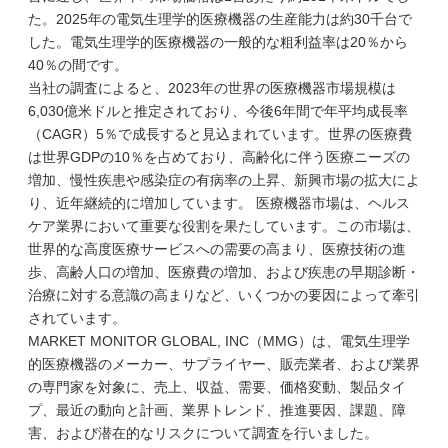
た。2025年の電気生理学的医療機器の生産能力は約30千台で
した。電気生理学的医療機器の一般的な粗利益率は20％から
40％の間です。
当社の調査によると、2023年の世界の医療機器市場規模は
6,030億米ドルと推定されており、今後6年間で年平均成長率
（CAGR）5％で成長すると見込まれています。世界の医療費
は世界GDPの10％を占めており、高齢化に伴う医療ニーズの
増加、慢性疾患や感染症の有病率の上昇、新興市場の拡大によ
り、近年継続的に増加しています。 医療機器市場は、ヘルス
ケア業界において重要な役割を果たしています。この市場は、
世界的な高度医療サービスへの需要の高まり、医療技術の進
歩、高齢人口の増加、医療費の増加、および疾患の早期診断・
治療に対する意識の高まりなど、いくつかの要因によって牽引
されています。
MARKET MONITOR GLOBAL, INC（MMG）は、電気生理学
的医療機器のメーカー、サプライヤー、販売業者、および業界
の専門家を対象に、売上、収益、需要、価格変動、製品タイ
プ、最近の動向と計画、業界トレンド、推進要因、課題、障
害、および潜在的なリスクについて調査を行いました。