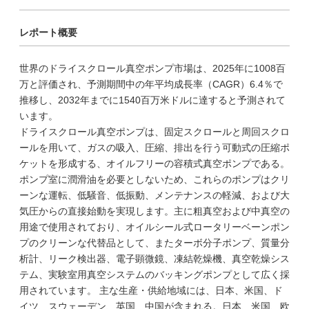
レポート概要
世界のドライスクロール真空ポンプ市場は、2025年に1008百
万と評価され、予測期間中の年平均成長率（CAGR）6.4％で
推移し、2032年までに1540百万米ドルに達すると予測されて
います。
ドライスクロール真空ポンプは、固定スクロールと周回スクロ
ールを用いて、ガスの吸入、圧縮、排出を行う可動式の圧縮ポ
ケットを形成する、オイルフリーの容積式真空ポンプである。
ポンプ室に潤滑油を必要としないため、これらのポンプはクリ
ーンな運転、低騒音、低振動、メンテナンスの軽減、および大
気圧からの直接始動を実現します。主に粗真空および中真空の
用途で使用されており、オイルシール式ロータリーベーンポン
プのクリーンな代替品として、またターボ分子ポンプ、質量分
析計、リーク検出器、電子顕微鏡、凍結乾燥機、真空乾燥シス
テム、実験室用真空システムのバッキングポンプとして広く採
用されています。 主な生産・供給地域には、日本、米国、ド
イツ、スウェーデン、英国、中国が含まれる。日本、米国、欧