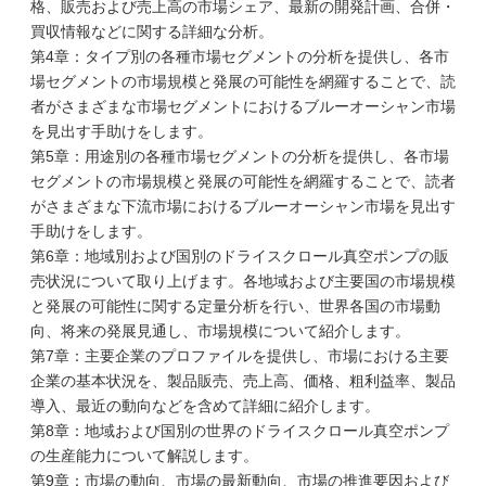
格、販売および売上高の市場シェア、最新の開発計画、合併・
買収情報などに関する詳細な分析。
第4章：タイプ別の各種市場セグメントの分析を提供し、各市
場セグメントの市場規模と発展の可能性を網羅することで、読
者がさまざまな市場セグメントにおけるブルーオーシャン市場
を見出す手助けをします。
第5章：用途別の各種市場セグメントの分析を提供し、各市場
セグメントの市場規模と発展の可能性を網羅することで、読者
がさまざまな下流市場におけるブルーオーシャン市場を見出す
手助けをします。
第6章：地域別および国別のドライスクロール真空ポンプの販
売状況について取り上げます。各地域および主要国の市場規模
と発展の可能性に関する定量分析を行い、世界各国の市場動
向、将来の発展見通し、市場規模について紹介します。
第7章：主要企業のプロファイルを提供し、市場における主要
企業の基本状況を、製品販売、売上高、価格、粗利益率、製品
導入、最近の動向などを含めて詳細に紹介します。
第8章：地域および国別の世界のドライスクロール真空ポンプ
の生産能力について解説します。
第9章：市場の動向、市場の最新動向、市場の推進要因および