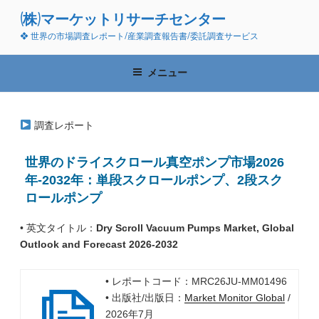
コ
(株)マーケットリサーチセンター
ン
❖ 世界の市場調査レポート/産業調査報告書/委託調査サービス
テ
ン
ツ
メニュー
へ
ス
キ
調査レポート
ッ
プ
世界のドライスクロール真空ポンプ市場2026
年-2032年：単段スクロールポンプ、2段スク
ロールポンプ
• 英文タイトル：
Dry Scroll Vacuum Pumps Market, Global
Outlook and Forecast 2026-2032
• レポートコード：MRC26JU-MM01496
• 出版社/出版日：
Market Monitor Global
/
2026年7月