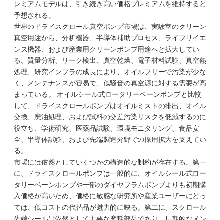
レミアムモデルは、引き続き高い価格プレミアムを維持すると
予想される。
世界のドライスクロール真空ポンプ市場は、実験室のクリーン
真空用途から、分析機器、半導体補助プロセス、ライフサイエ
ンス機器、および産業用クリーンポンプ用途へと拡大してい
る。質量分析、リーク検出、真空乾燥、電子材料試験、真空熱
処理、研究インフラの成長により、オイルフリーで汚染が少な
く、メンテナンスが容易で、低騒音の真空源に対する需要が高
まっている。 オイルシール式ロータリーベーンポンプと比較
して、ドライスクロールポンプはオイルミストの排出、オイル
交換、廃油処理、および試料の交差汚染リスクを低減するのに
役立ち、学術研究、医薬品試験、環境モニタリング、食品安
全、半導体試験、および先端製造分野での採用拡大を支えてい
る。
市場には依然としていくつかの構造的な制約が存在する。第一
に、ドライスクロールポンプは一般的に、オイルシール式ロー
タリーベーンポンプや一部のダイヤフラムポンプよりも初期購
入価格が高いため、価格に敏感な研究所や産業ユーザーにとっ
ては、低コストの代替品が魅力的に映る。第二に、スクロール
先端シールは依然として主要な摩耗部品であり、長期的なメン