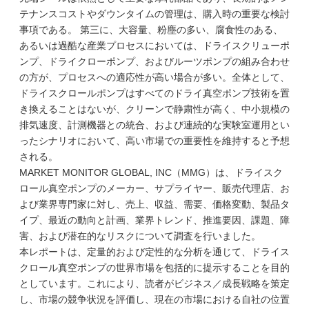
テナンスコストやダウンタイムの管理は、購入時の重要な検討
事項である。 第三に、大容量、粉塵の多い、腐食性のある、
あるいは過酷な産業プロセスにおいては、ドライスクリューポ
ンプ、ドライクローポンプ、およびルーツポンプの組み合わせ
の方が、プロセスへの適応性が高い場合が多い。全体として、
ドライスクロールポンプはすべてのドライ真空ポンプ技術を置
き換えることはないが、クリーンで静粛性が高く、中小規模の
排気速度、計測機器との統合、および連続的な実験室運用とい
ったシナリオにおいて、高い市場での重要性を維持すると予想
される。
MARKET MONITOR GLOBAL, INC（MMG）は、ドライスク
ロール真空ポンプのメーカー、サプライヤー、販売代理店、お
よび業界専門家に対し、売上、収益、需要、価格変動、製品タ
イプ、最近の動向と計画、業界トレンド、推進要因、課題、障
害、および潜在的なリスクについて調査を行いました。
本レポートは、定量的および定性的な分析を通じて、ドライス
クロール真空ポンプの世界市場を包括的に提示することを目的
としています。これにより、読者がビジネス／成長戦略を策定
し、市場の競争状況を評価し、現在の市場における自社の位置