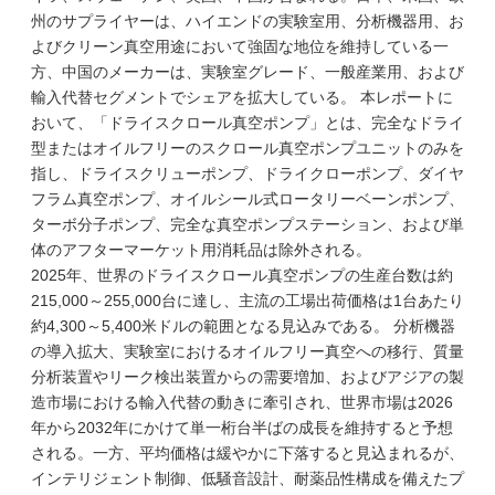
州のサプライヤーは、ハイエンドの実験室用、分析機器用、お
よびクリーン真空用途において強固な地位を維持している一
方、中国のメーカーは、実験室グレード、一般産業用、および
輸入代替セグメントでシェアを拡大している。 本レポートに
おいて、「ドライスクロール真空ポンプ」とは、完全なドライ
型またはオイルフリーのスクロール真空ポンプユニットのみを
指し、ドライスクリューポンプ、ドライクローポンプ、ダイヤ
フラム真空ポンプ、オイルシール式ロータリーベーンポンプ、
ターボ分子ポンプ、完全な真空ポンプステーション、および単
体のアフターマーケット用消耗品は除外される。
2025年、世界のドライスクロール真空ポンプの生産台数は約
215,000～255,000台に達し、主流の工場出荷価格は1台あたり
約4,300～5,400米ドルの範囲となる見込みである。 分析機器
の導入拡大、実験室におけるオイルフリー真空への移行、質量
分析装置やリーク検出装置からの需要増加、およびアジアの製
造市場における輸入代替の動きに牽引され、世界市場は2026
年から2032年にかけて単一桁台半ばの成長を維持すると予想
される。一方、平均価格は緩やかに下落すると見込まれるが、
インテリジェント制御、低騒音設計、耐薬品性構成を備えたプ