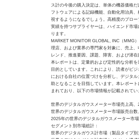
ス計の今後の購入決定は、単体の機器価格だ
フトウェアによる記録機能、自動化用治具、
視するようになるでしょう。高精度のプロー
実績を持つサプライヤーは、ハイエンド市場
ります。
MARKET MONITOR GLOBAL, I
理店、および業界の専門家を対象に、売上、
レンド、推進要因、課題、障害、および潜在
本レポートは、定量的および定性的な分析を
目的としています。これにより、読者がビジ
における自社の位置づけを分析し、デジタル
助となることを目指しています。本レポート
まれており、以下の市場情報が記載されてい
世界のデジタルガウスメーター市場売上高、2021
世界のデジタルガウスメーター市場販売台数、202
2025年の世界のデジタルガウスメーター市
セグメント別市場総計：
世界のデジタルガウス計市場（製品タイプ別）、2