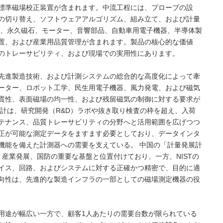
標準磁場校正装置が含まれます。中流工程には、プローブの設
の切り替え、ソフトウェアアルゴリズム、組み立て、および計量
は、永久磁石、モーター、音響部品、自動車用電子機器、半導体製
置、および産業用品質管理が含まれます。製品の核心的な価値
のトレーサビリティ、および現場での実用性にあります。
先進製造技術、および計測システムの総合的な高度化によって牽
ーター、ロボット工学、民生用電子機器、風力発電、および磁気
貫性、表面磁場の均一性、および残留磁気の制御に対する要求が
ス計は、研究開発（R&D）ラボや抜き取り検査の枠を超え、入荷
テナンス、品質トレーサビリティの分野へと活用範囲を広げつつ
正が可能な測定データをますます必要としており、データインタ
機能を備えた計測器への需要を支えている。 中国の「計量発展計
新、産業発展、国防の重要な基盤と位置付けており、一方、NISTの
バイス、回路、およびシステムに対する正確かつ精密で、目的に適
向性は、先進的な製造インフラの一部としての磁場測定機器の役
用途が幅広い一方で、顧客1人あたりの需要台数が限られている