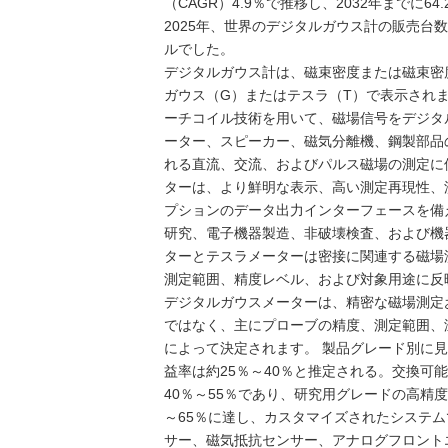
（CAGR）4.9％で推移し、2032年までに
2025年、世界のデジタルガウス計の販売台数
ルでした。
デジタルガウス計は、磁束密度または磁束密
ガウス（G）またはテスラ（T）で表示され
ーチコイル技術を用いて、磁場信号をデジタ
ーター、スピーカー、磁気分離機、鋼製部品
れる直流、交流、およびパルス磁場の測定に
ターは、より鮮明な表示、高い測定再現性、
プションのデータ出力インターフェースを備
研究、電子機器製造、非破壊検査、および機
ターとテスラメーターは密接に関連する磁場
測定範囲、精度レベル、および対象用途に反
デジタルガウスメーターは、精密な磁場測定
ではなく、主にプローブの精度、測定範囲、
によって決定されます。 製品グレード別に
益率は約25％～40％と推定される。交換可
40％～55％であり、研究用グレードの高精
～65％に達し、カスタマイズされたシステ
サー、磁気抵抗センサー、アナログフロント