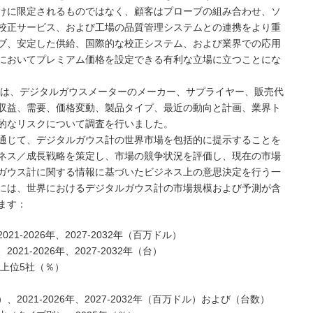
けに限定されるものではなく、顧客はプローブの組み合わせ、ソ
校正サービス、および工場の品質管理システムとの連携をより重
ブ、安定した供給、国際的な校正システム、および業界での応用
においてプレミアム価格を設定できる有利な立場に立つことにな
NC（MMG）は、デジタルガウスメーターのメーカー、サプライヤー、販売代
収益、需要、価格変動、製品タイプ、最近の動向と計画、業界ト
的なリスクについて調査を行いました。
通じて、デジタルガウス計の世界市場を包括的に提示することを
ネス／成長戦略を策定し、市場の競争状況を評価し、現在の市場
ガウス計に関する情報に基づいたビジネス上の意思決定を行う一
には、世界におけるデジタルガウス計の市場規模および予測が含
ます：
-2026年、2027-2032年（百万ドル）
1-2026年、2027-2032年（台）
場上位5社（％）
021-2026年、2027-2032年（百万ドル）および（台数）