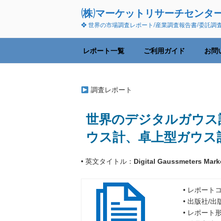
コ
(株)マーケットリサーチセンタ
ン
❖ 世界の市場調査レポート/産業調査報告書/委託調
テ
ン
ツ
レポート一覧
ご利用ガイド
お問
へ
ス
キ
調査レポート
ッ
プ
世界のデジタルガウス計市
ウス計、卓上型ガウス
• 英文タイトル：
Digital Gaussmeters Mark
• レポートコ
• 出版社/
• レポート