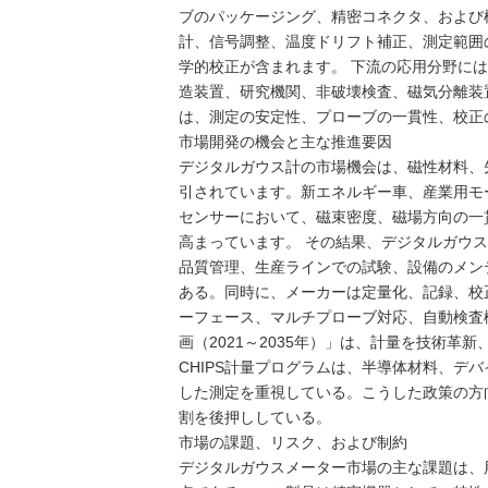
ブのパッケージング、精密コネクタ、および
計、信号調整、温度ドリフト補正、測定範囲
学的校正が含まれます。 下流の応用分野に
造装置、研究機関、非破壊検査、磁気分離装
は、測定の安定性、プローブの一貫性、校正
市場開発の機会と主な推進要因
デジタルガウス計の市場機会は、磁性材料、
引されています。新エネルギー車、産業用モ
センサーにおいて、磁束密度、磁場方向の一
高まっています。 その結果、デジタルガウ
品質管理、生産ラインでの試験、設備のメン
ある。同時に、メーカーは定量化、記録、校
ーフェース、マルチプローブ対応、自動検査
画（2021～2035年）」は、計量を技術革
CHIPS計量プログラムは、半導体材料、デ
した測定を重視している。こうした政策の方
割を後押ししている。
市場の課題、リスク、および制約
デジタルガウスメーター市場の主な課題は、