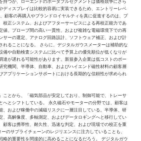
を持つが、ローエンドのポータブルセグメントは価格競争にさら
やディスプレイは比較的容易に実装できるため、エントリーレベ
し、顧客の再購入やブランドロイヤルティを真に促進するのは、プ
、校正システム、およびアフターサービスによる再校正能力であ
定値、プローブ間の高い一貫性、および複雑な電磁環境下での再
ンサーの選定、アナログ回路設計、ソフトウェア補正、および計
されることになる。 さらに、デジタルガウスメーターは補助的な
設備や自動検査システムに比べて予算上の優先順位が低くなりが
調達が遅れる可能性があります。新規参入企業は低コストのポー
研究機関、半導体、自動車、およびハイエンド磁性材料の顧客層
びアプリケーションサポートにおける長期的な信頼性が求められ
」ことから、「磁気部品が安定しており、制御可能で、トレーサ
とへとシフトしている。 永久磁石やモーターの分野では、顧客は
能、および稼働中の減磁リスクに一層注目している。半導体、研
定、高解像度、多軸測定、およびデータロギングへと移行してい
、顧客は携帯性、耐久性、迅速な判定、および現場での校正を重
ーターのサプライチェーンのレジリエンスに注力していることも、
戦略的重要性を間接的に高めることになるだろう。 デジタルガウ