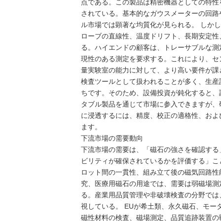
点である。この製品は精密機器としての特性
されている。基本的なガウスメーターの回路
ル市場では顕著な均質化が見られる。 しか
ローブの直線性、温度ドリフト、長期安定性
る。ハイエンドの顧客は、トレーサブルな測
現性のある測定を要求する。これにより、セ
量実験室の能力に対して、より高い要件が課
検査ツールとして扱われることが多く、生産
ちです。そのため、設備投資が鈍化すると、
タブル製品を通じて市場に参入できますが、
に浸透するには、精度、校正の適格性、およ
ます。
下流市場の需要動向
下流市場の需要は、「磁石の強さを確認する
ビリティが確保されているかを評価する」こ
ロット間の一貫性、組み立て後の磁気回路性
究、医療用磁石の用途では、需要は弱磁場測
る。産業用品質管理や非破壊検査の分野では
視している。 EUが希土類、永久磁石、モ
磁性材料の検査、磁場測定、品質追跡装置の