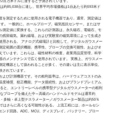
64.22百万米ドルに達すると予測されています。
は約85,038台に達し、世界平均市場価格は1台あたり約593米ド
度を測定するために使用される電子機器であり、通常、測定値は
ます。 一般的に、ホールプローブ、磁気抵抗センサー、またはサ
ル測定値に変換する。これらの計測器は、永久磁石、電磁石、モ
の残留磁気、漏れ磁場、および実験室の磁気環境によって生成さ
使用される。 アナログ式磁場計と比較して、デジタルガウスメー
測定範囲の選択機能、携帯性、プローブの交換可能性、およびオ
えています。これらは、磁性材料の検査、産業用品質管理、科学
器のメンテナンスで広く使用されています。 実務上、ガウスメー
測定機器として扱われることが多く、その違いは主に表示単位、
映されています。
および計測機器です。その粗利益率は、ハードウェアコストのみ
温度補償、校正機能、データ接続性、およびブランドプレミアム
見ると、エントリーレベルの携帯型デジタルガウスメーターの粗利
能なプローブを備えた中～高級のハンドヘルドモデルは通常約
度・多軸・卓上型テスラメーター／ガウスメーター製品は約50％
ムではさらに高くなる可能性がある。 上流工程には、ホールセン
エンド回路、ADC、MCU、ディスプレイ、バッテリー、プロー