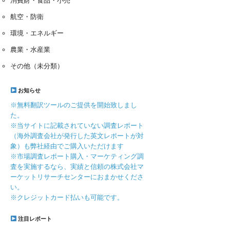
消費財・食品・小売
航空・防衛
環境・エネルギー
農業・水産業
その他（未分類）
お知らせ
※無料翻訳ツールのご提供を開始致しまし
た。
※当サイトに記載されていない調査レポート
（海外調査会社が発行した英文レポートが対
象）も弊社経由でご購入いただけます
※市場調査レポート購入・マーケティング調
査を実施するなら、実績と信頼の株式会社マ
ーケットリサーチセンターにおまかせくださ
い。
※クレジットカード払いも可能です。
注目レポート