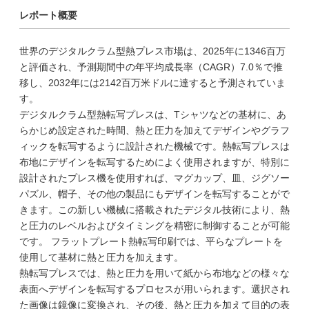
レポート概要
世界のデジタルクラム型熱プレス市場は、2025年に1346百万
と評価され、予測期間中の年平均成長率（CAGR）7.0％で推
移し、2032年には2142百万米ドルに達すると予測されていま
す。
デジタルクラム型熱転写プレスは、Tシャツなどの基材に、あ
らかじめ設定された時間、熱と圧力を加えてデザインやグラフ
ィックを転写するように設計された機械です。熱転写プレスは
布地にデザインを転写するためによく使用されますが、特別に
設計されたプレス機を使用すれば、マグカップ、皿、ジグソー
パズル、帽子、その他の製品にもデザインを転写することがで
きます。この新しい機械に搭載されたデジタル技術により、熱
と圧力のレベルおよびタイミングを精密に制御することが可能
です。 フラットプレート熱転写印刷では、平らなプレートを
使用して基材に熱と圧力を加えます。
熱転写プレスでは、熱と圧力を用いて紙から布地などの様々な
表面へデザインを転写するプロセスが用いられます。選択され
た画像は鏡像に変換され、その後、熱と圧力を加えて目的の表