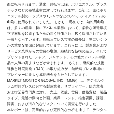
面に転写されます。通常、熱転写は綿、ポリエステル、プラス
チックなどの布地素材に対して行われます。当初は、主にポリ
エステル製のトップスやTシャツなどのノベルティアイテムの
印刷に使用されていました。 しかし、現在では、熱転写印刷
は、多くの産業、特にアパレル業界において、柔軟な製造環境
下で布地を印刷するための高く評価され、広く採用されている
手法となっています。熱転写プレス市場の成長は、主にいくつ
かの重要な要因に起因しています。これらには、製造業および
サービス業界からの需要の増加、継続的な技術の進歩、そして
プリントされたTシャツ、ジャケット、その他のアパレルや製
品の人気の高まりなどが含まれます。 さらに、継続的な技術
進歩と研究開発（R&D）の取り組みが、熱転写プレス市場の
プレイヤーに多大な成長機会をもたらしています。
MARKET MONITOR GLOBAL, INC（MMG）は、デジタルク
ラム型熱プレスに関する製造業者、サプライヤー、販売業者、
および業界専門家に対し、売上、収益、需要、価格変動、製品
タイプ、最近の動向と計画、業界トレンド、推進要因、課題、
障害、および潜在的なリスクについて調査を行いました。
本レポートは、定量的および定性的な分析を通じて、デジタル