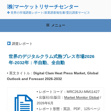
コ
(株)マーケットリサーチセンター
ン
❖ 世界の市場調査レポート/産業調査報告書/委託調査サービス
テ
ン
ツ
メニュー
へ
ス
キ
調査レポート
ッ
プ
世界のデジタルクラム式熱プレス市場2026
年-2032年：半自動、全自動
• 英文タイトル：
Digital Clam Heat Press Market, Global
Outlook and Forecast 2026-2032
• レポートコード：MRC26JU-MM11427
• 出版社/出版日：
Market Monitor Global
/
2026年6月
• レポート形態：英語、PDF、125ページ