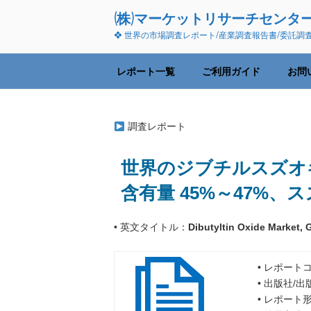
コ
(株)マーケットリサーチセンタ
ン
❖ 世界の市場調査レポート/産業調査報告書/委託調
テ
ン
ツ
レポート一覧
ご利用ガイド
お問
へ
ス
キ
調査レポート
ッ
プ
世界のジブチルスズオキシ
含有量 45%～47%、ス
• 英文タイトル：
Dibutyltin Oxide Market,
• レポートコ
• 出版社/
• レポート