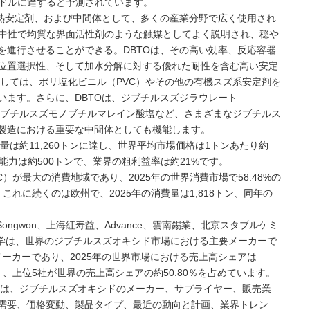
0万米ドルに達すると予測されています。
、熱安定剤、および中間体として、多くの産業分野で広く使用され
ぼ中性で均質な界面活性剤のような触媒としてよく説明され、穏や
を進行させることができる。DBTOは、その高い効率、反応容器
位置選択性、そして加水分解に対する優れた耐性を含む高い安定
としては、ポリ塩化ビニル（PVC）やその他の有機スズ系安定剤を
います。さらに、DBTOは、ジブチルスズジラウレート
、ジブチルスズモノブチルマレイン酸塩など、さまざまなジブチルス
製造における重要な中間体としても機能します。
量は約11,260トンに達し、世界平均市場価格は1トンあたり約
産能力は約500トンで、業界の粗利益率は約21%です。
）が最大の消費地域であり、2025年の世界消費市場で58.48%の
これに続くのは欧州で、2025年の消費量は1,818トン、同年の
、Songwon、上海紅寿益、Advance、雲南錫業、北京スタブルケミ
九盛化学は、世界のジブチルスズオキシド市場における主要メーカーで
メーカーであり、2025年の世界市場における売上高シェアは
く、上位5社が世界の売上高シェアの約50.80％を占めています。
NC（MMG）は、ジブチルスズオキシドのメーカー、サプライヤー、販売業
需要、価格変動、製品タイプ、最近の動向と計画、業界トレン