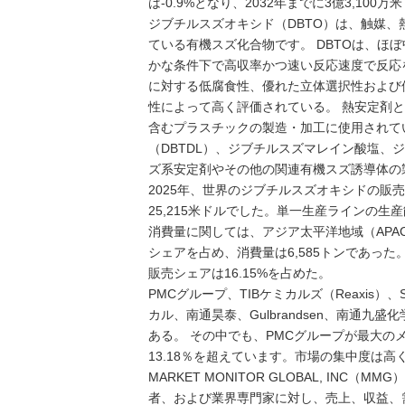
は-0.9%となり、2032年までに3億3,10
ジブチルスズオキシド（DBTO）は、触媒
ている有機スズ化合物です。 DBTOは、ほ
かな条件下で高収率かつ速い反応速度で反応
に対する低腐食性、優れた立体選択性および
性によって高く評価されている。 熱安定剤
含むプラスチックの製造・加工に使用されて
（DBTDL）、ジブチルスズマレイン酸塩
ズ系安定剤やその他の関連有機スズ誘導体の
2025年、世界のジブチルスズオキシドの販売
25,215米ドルでした。単一生産ラインの生
消費量に関しては、アジア太平洋地域（APAC
シェアを占め、消費量は6,585トンであった。
販売シェアは16.15%を占めた。
PMCグループ、TIBケミカルズ（Reaxis）
カル、南通昊泰、Gulbrandsen、南通
ある。 その中でも、PMCグループが最大の
13.18％を超えています。市場の集中度は高
MARKET MONITOR GLOBAL, I
者、および業界専門家に対し、売上、収益、