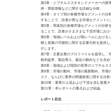
第3章：ジブチルスズオキシドメーカーの競
併・買収情報などに関する詳細な分析。
第4章：タイプ別の各種市場セグメントの分
することで、読者が異なる市場セグメントに
第5章：用途別の各種市場セグメントの分析
ることで、読者がさまざまな下流市場におけ
第6章：地域レベルおよび国レベルにおける
模と発展の可能性に関する定量分析を提供し
介します。
第7章：主要企業のプロファイルを提供し、
粗利益率、製品導入、最近の動向などを含め
第8章：地域および国別の世界のジブチルス
第9章：市場の動向、市場の最新動向、市場
スク、ならびに業界の関連政策に関する分析
第10章：業界の上流および下流を含む産業
第11章：本レポートの要点および結論。
レポート目次