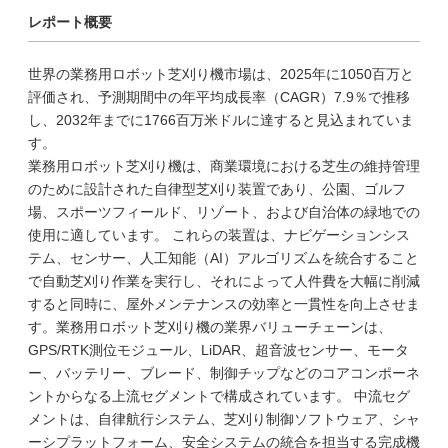
レポート概要
世界の業務用ロボット芝刈り機市場は、2025年に1050百万と
評価され、予測期間中の年平均成長率（CAGR）7.9％で推移
し、2032年までに1766百万米ドルに達すると見込まれていま
す。
業務用ロボット芝刈り機は、商業環境における芝生の維持管理
のために設計された自律型芝刈り装置であり、公園、ゴルフ
場、スポーツフィールド、リゾート、および自治体の緑地での
使用に適しています。 これらの装置は、ナビゲーションシス
テム、センサー、人工知能（AI）アルゴリズムを統合すること
で自動芝刈り作業を実行し、それによって人件費を大幅に削減
すると同時に、屋外メンテナンスの効率と一貫性を向上させま
す。業務用ロボット芝刈り機の業界バリューチェーンは、
GPS/RTK測位モジュール、LiDAR、超音波センサー、モータ
ー、バッテリー、ブレード、制御チップなどのコアコンポーネ
ントからなる上流セグメントで構成されています。 中流セグ
メントは、自律航行システム、芝刈り制御ソフトウェア、シャ
ーシプラットフォーム、安全システムの統合を担当する完成機