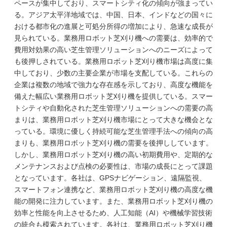
ペースが集中しており、スマートシティ化の傾向が強まってい
る。アジア太平洋地域では、中国、日本、インドなどの国々に
おける都市化の進展と可処分所得の増加により、急速な成長が
見られている。業務用ロボット芝刈り機への需要は、効率的で
費用対効果の高い芝生管理ソリューションへのニーズによって
も後押しされている。業務用ロボット芝刈り機市場は高度に集
中しており、少数の主要企業が市場を支配している。これらの
企業は複数の地域で強力な存在感を示しており、高度な機能を
備えた幅広い業務用ロボット芝刈り機を提供している。スマー
トシティや自動化された芝生管理ソリューションへの需要の高
まりは、業務用ロボット芝刈り機市場にとって大きな機会とな
っている。環境に優しく持続可能な芝生管理手法への傾向の高
まりも、業務用ロボット芝刈り機の需要を後押ししています。
しかし、業務用ロボット芝刈り機の高い初期費用や、定期的な
メンテナンスおよび点検の必要性は、市場の成長にとって課題
となっています。各社は、GPSナビゲーション、遠隔監視、
スマートフォン連携など、業務用ロボット芝刈り機の高度な機
能の開発に注力しています。また、業務用ロボット芝刈り機の
効率と性能を向上させるため、人工知能（AI）や機械学習技術
の統合も模索されています。各社は、業務用ロボット芝刈り機