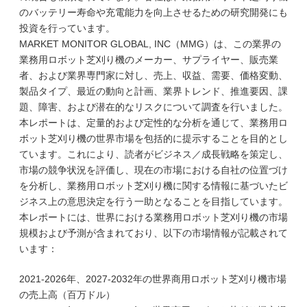
のバッテリー寿命や充電能力を向上させるための研究開発にも
投資を行っています。
MARKET MONITOR GLOBAL, INC（MMG）は、この業界の
業務用ロボット芝刈り機のメーカー、サプライヤー、販売業
者、および業界専門家に対し、売上、収益、需要、価格変動、
製品タイプ、最近の動向と計画、業界トレンド、推進要因、課
題、障害、および潜在的なリスクについて調査を行いました。
本レポートは、定量的および定性的な分析を通じて、業務用ロ
ボット芝刈り機の世界市場を包括的に提示することを目的とし
ています。これにより、読者がビジネス／成長戦略を策定し、
市場の競争状況を評価し、現在の市場における自社の位置づけ
を分析し、業務用ロボット芝刈り機に関する情報に基づいたビ
ジネス上の意思決定を行う一助となることを目指しています。
本レポートには、世界における業務用ロボット芝刈り機の市場
規模および予測が含まれており、以下の市場情報が記載されて
います：
2021-2026年、2027-2032年の世界商用ロボット芝刈り機市場
の売上高（百万ドル）