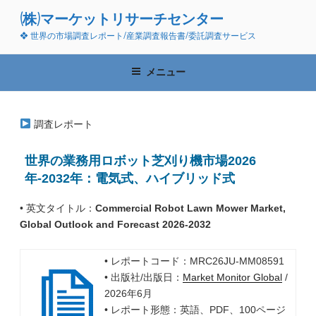
コ
(株)マーケットリサーチセンター
ン
❖ 世界の市場調査レポート/産業調査報告書/委託調査サービス
テ
ン
ツ
メニュー
へ
ス
キ
調査レポート
ッ
プ
世界の業務用ロボット芝刈り機市場2026
年-2032年：電気式、ハイブリッド式
• 英文タイトル：
Commercial Robot Lawn Mower Market,
Global Outlook and Forecast 2026-2032
• レポートコード：MRC26JU-MM08591
• 出版社/出版日：
Market Monitor Global
/
2026年6月
• レポート形態：英語、PDF、100ページ