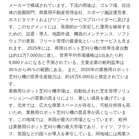
メーカーで構成されています。下流の用途は、ゴルフ場、自治
体の造園部門、商業用不動産管理会社、スポーツ施設運営者、
ホスピタリティおよびリゾートサービスプロバイダーに及びま
す。このセグメントには、長期的かつ安定した運用を確保する
ための、設置・導入、地図作成、機器のメンテナンス、ソフト
ウェアの更新、フリート管理の最適化といったサービスも含ま
れます。 2025年には、商用ロボット芝刈り機の世界生産台数
は約11万7,000台に達し、世界平均市場価格は1台あたり約
9,800ドルになると予測されている。主要企業の粗利益率は
30％から45％の範囲にある。 また、2025年の業務用ロボット
芝刈り機の世界生産能力は、約15万6,000台と推定されていま
す。
業務用ロボット芝刈り機市場は、自動化された芝生管理ソリュ
ーションへの需要の高まりにより、著しい成長を遂げていま
す。北米では、広大な商業スペースが存在し、可処分所得も高
いため、業務用ロボット芝刈り機の普及率が高くなっていま
す。この地域では、米国が最大の市場となっています。 欧州
は業務用ロボット芝刈り機の最大市場であり、ドイツ、フラン
ス、英国などの国々が導入を牽引している。同地域には商業ス