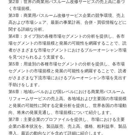
第2章：世界の商業用バスルーム改修サービスの売上高に基づ
く市場規模。
第3章：商業用バスルーム改修サービス企業の競争環境、売上
高および市場シェア、最新の事業計画、合併・買収情報などに
関する詳細な分析。
第4章：タイプ別の各種市場セグメントの分析を提供し、各市
場セグメントの市場規模と発展の可能性を網羅することで、読
者がさまざまな市場セグメントにおけるブルーオーシャン市場
を見つけられるよう支援する。
第5章：用途別の各種市場セグメントの分析を提供し、各市場
セグメントの市場規模と発展の可能性を網羅することで、読者
がさまざまな下流市場におけるブルーオーシャン市場を見出す
手助けをします。
第6章：地域レベルおよび国レベルにおける商業用バスルーム
リフォームサービスの売上高。各地域および主要国の市場規模
と発展の可能性に関する定量分析を提供し、世界各国の市場動
向、将来の発展見通し、市場規模について紹介します。
第7章：主要企業のプロファイルを提供し、市場における主要
企業の基本状況を、製品販売、売上高、価格、粗利益率、製品
導入、最近の動向などを含めて詳細に紹介します。