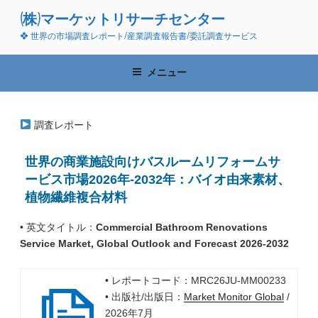
コ
(株)マーケットリサーチセンター
ン
❖ 世界の市場調査レポート/産業調査報告書/委託調査サービス
テ
ン
ツ
メニュー
へ
ス
キ
調査レポート
ッ
プ
世界の商業施設向けバスルームリフォームサ
ービス市場2026年-2032年：バイオ由来素材、
植物繊維複合材料
• 英文タイトル：
Commercial Bathroom Renovations
Service Market, Global Outlook and Forecast 2026-2032
• レポートコード：MRC26JU-MM00233
• 出版社/出版日：
Market Monitor Global
/
2026年7月