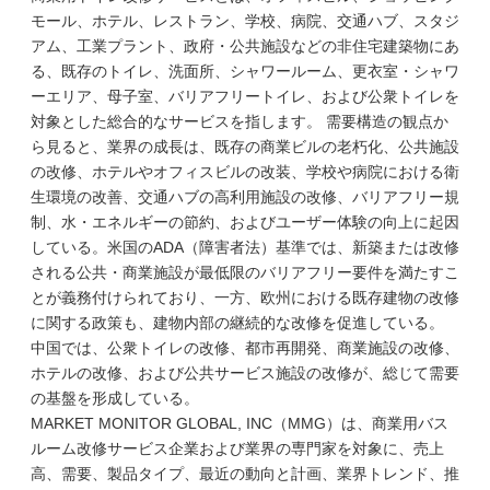
モール、ホテル、レストラン、学校、病院、交通ハブ、スタジ
アム、工業プラント、政府・公共施設などの非住宅建築物にあ
る、既存のトイレ、洗面所、シャワールーム、更衣室・シャワ
ーエリア、母子室、バリアフリートイレ、および公衆トイレを
対象とした総合的なサービスを指します。 需要構造の観点か
ら見ると、業界の成長は、既存の商業ビルの老朽化、公共施設
の改修、ホテルやオフィスビルの改装、学校や病院における衛
生環境の改善、交通ハブの高利用施設の改修、バリアフリー規
制、水・エネルギーの節約、およびユーザー体験の向上に起因
している。米国のADA（障害者法）基準では、新築または改修
される公共・商業施設が最低限のバリアフリー要件を満たすこ
とが義務付けられており、一方、欧州における既存建物の改修
に関する政策も、建物内部の継続的な改修を促進している。
中国では、公衆トイレの改修、都市再開発、商業施設の改修、
ホテルの改修、および公共サービス施設の改修が、総じて需要
の基盤を形成している。
MARKET MONITOR GLOBAL, INC（MMG）は、商業用バス
ルーム改修サービス企業および業界の専門家を対象に、売上
高、需要、製品タイプ、最近の動向と計画、業界トレンド、推