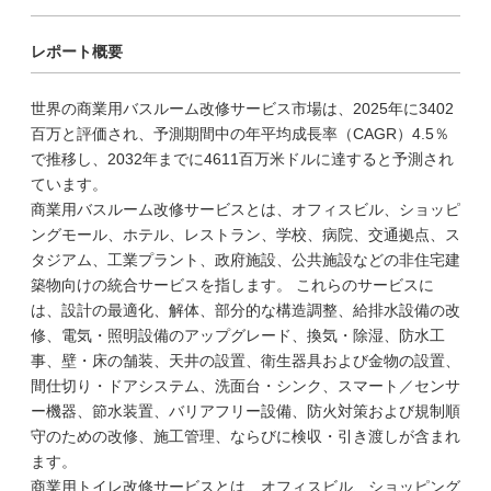
レポート概要
世界の商業用バスルーム改修サービス市場は、2025年に3402
百万と評価され、予測期間中の年平均成長率（CAGR）4.5％
で推移し、2032年までに4611百万米ドルに達すると予測され
ています。
商業用バスルーム改修サービスとは、オフィスビル、ショッピ
ングモール、ホテル、レストラン、学校、病院、交通拠点、ス
タジアム、工業プラント、政府施設、公共施設などの非住宅建
築物向けの統合サービスを指します。 これらのサービスに
は、設計の最適化、解体、部分的な構造調整、給排水設備の改
修、電気・照明設備のアップグレード、換気・除湿、防水工
事、壁・床の舗装、天井の設置、衛生器具および金物の設置、
間仕切り・ドアシステム、洗面台・シンク、スマート／センサ
ー機器、節水装置、バリアフリー設備、防火対策および規制順
守のための改修、施工管理、ならびに検収・引き渡しが含まれ
ます。
商業用トイレ改修サービスとは、オフィスビル、ショッピング