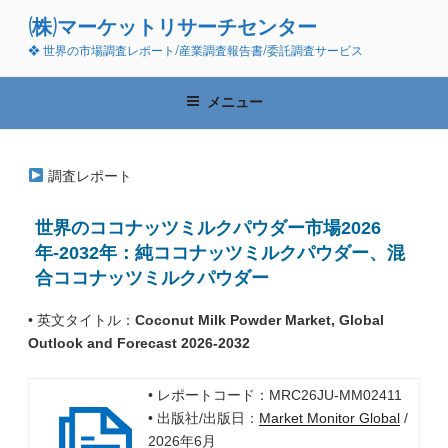
コ
(株)マーケットリサーチセンター
ン
❖ 世界の市場調査レポート/産業調査報告書/委託調査サービス
テ
ン
ツ
メニュー
へ
ス
キ
調査レポート
ッ
プ
世界のココナッツミルクパウダー市場2026
年-2032年：純ココナッツミルクパウダー、混
合ココナッツミルクパウダー
• 英文タイトル：
Coconut Milk Powder Market, Global
Outlook and Forecast 2026-2032
• レポートコード：MRC26JU-MM02411
• 出版社/出版日：
Market Monitor Global
/
2026年6月