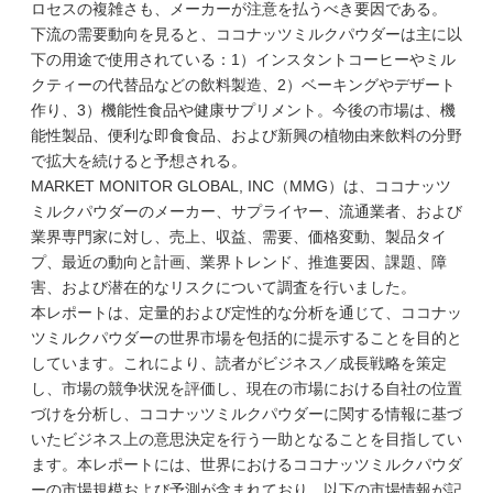
ロセスの複雑さも、メーカーが注意を払うべき要因である。
下流の需要動向を見ると、ココナッツミルクパウダーは主に以
下の用途で使用されている：1）インスタントコーヒーやミル
クティーの代替品などの飲料製造、2）ベーキングやデザート
作り、3）機能性食品や健康サプリメント。今後の市場は、機
能性製品、便利な即食食品、および新興の植物由来飲料の分野
で拡大を続けると予想される。
MARKET MONITOR GLOBAL, INC（MMG）は、ココナッツ
ミルクパウダーのメーカー、サプライヤー、流通業者、および
業界専門家に対し、売上、収益、需要、価格変動、製品タイ
プ、最近の動向と計画、業界トレンド、推進要因、課題、障
害、および潜在的なリスクについて調査を行いました。
本レポートは、定量的および定性的な分析を通じて、ココナッ
ツミルクパウダーの世界市場を包括的に提示することを目的と
しています。これにより、読者がビジネス／成長戦略を策定
し、市場の競争状況を評価し、現在の市場における自社の位置
づけを分析し、ココナッツミルクパウダーに関する情報に基づ
いたビジネス上の意思決定を行う一助となることを目指してい
ます。本レポートには、世界におけるココナッツミルクパウダ
ーの市場規模および予測が含まれており、以下の市場情報が記