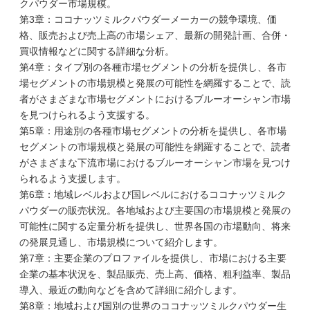
クパウダー市場規模。
第3章：ココナッツミルクパウダーメーカーの競争環境、価
格、販売および売上高の市場シェア、最新の開発計画、合併・
買収情報などに関する詳細な分析。
第4章：タイプ別の各種市場セグメントの分析を提供し、各市
場セグメントの市場規模と発展の可能性を網羅することで、読
者がさまざまな市場セグメントにおけるブルーオーシャン市場
を見つけられるよう支援する。
第5章：用途別の各種市場セグメントの分析を提供し、各市場
セグメントの市場規模と発展の可能性を網羅することで、読者
がさまざまな下流市場におけるブルーオーシャン市場を見つけ
られるよう支援します。
第6章：地域レベルおよび国レベルにおけるココナッツミルク
パウダーの販売状況。各地域および主要国の市場規模と発展の
可能性に関する定量分析を提供し、世界各国の市場動向、将来
の発展見通し、市場規模について紹介します。
第7章：主要企業のプロファイルを提供し、市場における主要
企業の基本状況を、製品販売、売上高、価格、粗利益率、製品
導入、最近の動向などを含めて詳細に紹介します。
第8章：地域および国別の世界のココナッツミルクパウダー生