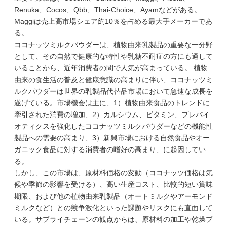
Renuka、Cocos、Qbb、Thai-Choice、Ayamなどがある。
Maggiは売上高市場シェア約10％を占める最大手メーカーであ
る。
ココナッツミルクパウダーは、植物由来乳製品の重要な一分野
として、その自然で健康的な特性や乳糖不耐症の方にも適して
いることから、近年消費者の間で人気が高まっている。 植物
由来の食生活の普及と健康意識の高まりに伴い、ココナッツミ
ルクパウダーは世界の乳製品代替品市場において急速な成長を
遂げている。市場機会は主に、1）植物由来食品のトレンドに
牽引された消費の増加、2）カルシウム、ビタミン、プレバイ
オティクスを強化したココナッツミルクパウダーなどの機能性
製品への需要の高まり、3）新興市場における自然食品やオー
ガニック食品に対する消費者の嗜好の高まり、に起因してい
る。
しかし、この市場は、原材料価格の変動（ココナッツ価格は気
候や季節の影響を受ける）、高い生産コスト、比較的短い賞味
期限、および他の植物由来乳製品（オートミルクやアーモンド
ミルクなど）との競争激化といった課題やリスクにも直面して
いる。サプライチェーンの観点からは、原材料の加工や乾燥プ