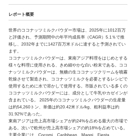
レポート概要
世界のココナッツミルクパウダー市場は、2025年に1012百万
と評価され、予測期間中の年平均成長率（CAGR）5.1％で推
移し、2032年までに1427百万米ドルに達すると予測されてい
ます。
ココナッツミルクパウダーは、東南アジア料理をはじめとする
様々な料理に使用される、きめ細やかな白い粉末である。ココ
ナッツミルクパウダーは、無糖の生ココナッツクリームを噴霧
乾燥させて製造され、ココナッツミルクを必要とするレシピで
使用するために水で溶かして使用する。市販されている多くの
ココナッツミルクパウダーには、成分として牛乳やカゼインが
含まれている。 2025年のココナッツミルクパウダーの生産量
は約54,260トン、単価は約20.42米ドル/kg、粗利益率は約
31.92%であった。
東南アジアは売上高市場シェアが約24%を占める最大の市場で
ある。次いで欧州が売上高市場シェアの約18%を占めている。
主要企業には、Cocomi、Caribbean、Maggi、Fiesta、