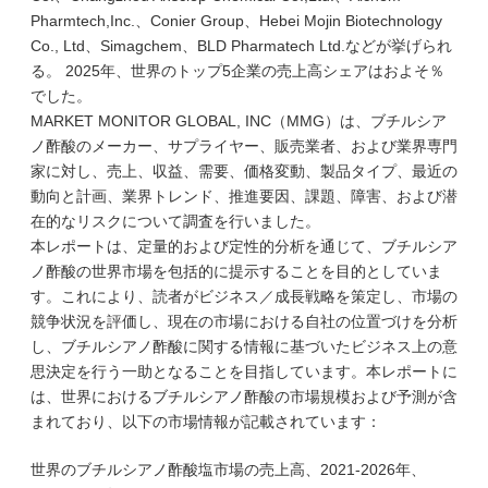
Pharmtech,Inc.、Conier Group、Hebei Mojin Biotechnology
Co., Ltd、Simagchem、BLD Pharmatech Ltd.などが挙げられ
る。 2025年、世界のトップ5企業の売上高シェアはおよそ％
でした。
MARKET MONITOR GLOBAL, INC（MMG）は、ブチルシア
ノ酢酸のメーカー、サプライヤー、販売業者、および業界専門
家に対し、売上、収益、需要、価格変動、製品タイプ、最近の
動向と計画、業界トレンド、推進要因、課題、障害、および潜
在的なリスクについて調査を行いました。
本レポートは、定量的および定性的分析を通じて、ブチルシア
ノ酢酸の世界市場を包括的に提示することを目的としていま
す。これにより、読者がビジネス／成長戦略を策定し、市場の
競争状況を評価し、現在の市場における自社の位置づけを分析
し、ブチルシアノ酢酸に関する情報に基づいたビジネス上の意
思決定を行う一助となることを目指しています。本レポートに
は、世界におけるブチルシアノ酢酸の市場規模および予測が含
まれており、以下の市場情報が記載されています：
世界のブチルシアノ酢酸塩市場の売上高、2021-2026年、