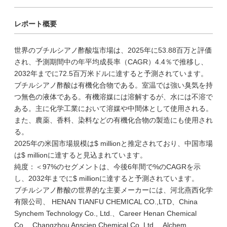
レポート概要
世界のブチルシアノ酢酸塩市場は、2025年に53.88百万と評価
され、予測期間中の年平均成長率（CAGR）4.4％で推移し、
2032年までに72.5百万米ドルに達すると予測されています。
ブチルシアノ酢酸は有機化合物である。室温では強い臭気を持
つ無色の液体である。有機溶媒には溶解するが、水には不溶で
ある。主に化学工業において溶媒や中間体として使用される。
また、農薬、香料、染料などの有機化合物の製造にも使用され
る。
2025年の米国市場規模は$ millionと推定されており、中国市場
は$ millionに達すると見込まれています。
純度：＜97%のセグメントは、今後6年間で%のCAGRを示
し、2032年までに$ millionに達すると予測されています。
ブチルシアノ酢酸の世界的な主要メーカーには、河北燕西化学
有限公司、 HENAN TIANFU CHEMICAL CO.,LTD、China
Synchem Technology Co., Ltd.、Career Henan Chemical
Co.、Changzhou Ansciep Chemical Co.,Ltd.、Alchem