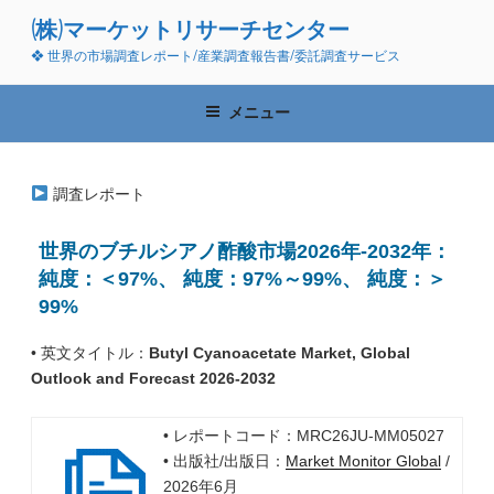
コ
(株)マーケットリサーチセンター
ン
❖ 世界の市場調査レポート/産業調査報告書/委託調査サービス
テ
ン
ツ
メニュー
へ
ス
キ
調査レポート
ッ
プ
世界のブチルシアノ酢酸市場2026年-2032年：
純度：＜97%、 純度：97%～99%、 純度：＞
99%
• 英文タイトル：
Butyl Cyanoacetate Market, Global
Outlook and Forecast 2026-2032
• レポートコード：MRC26JU-MM05027
• 出版社/出版日：
Market Monitor Global
/
2026年6月