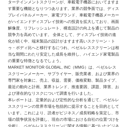
ターテインメントスクリーンが、車載電子機器においてますま
す重要な機能となりつつあります。業界の競争面では、ディス
プレイパネルメーカー、家電ブランド、車載電子機器メーカー
がハイエンドディスプレイ技術への投資を拡大しており、画面
解像度、リフレッシュレート、構造設計の向上を通じて製品の
競争力を高めています。 全体として、ディスプレイ技術の進
化が続く中、端末製品の設計がますます高いスクリーン・ト
ゥ・ボディ比へと移行するにつれ、ベゼルレススクリーンは相
当な期間にわたり安定した成長を維持し、ハイエンド家電製品
の重要な特徴となるでしょう。
MARKET MONITOR GLOBAL, INC（MMG）は、ベゼルレス
スクリーンメーカー、サプライヤー、販売業者、および業界の
専門家を対象に、売上、収益、需要、価格変動、製品タイプ、
最近の動向と計画、業界トレンド、推進要因、課題、障害、お
よび潜在的なリスクについて調査を行いました。
本レポートは、定量的および定性的な分析を通じて、ベゼルレ
ススクリーンの世界市場を包括的に提示することを目的として
います。これにより、読者がビジネス／成長戦略を策定し、市
場の競争状況を評価し、現在の市場における自社の位置づけを
分析し、ベゼルレススクリーンに関する情報に基づいたビジネ