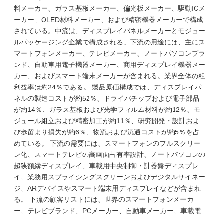
料メーカー、ガラス基板メーカー、偏光板メーカー、駆動ICメ
ーカー、OLED材料メーカー、および精密機器メーカーで構成
されている。中流は、ディスプレイパネルメーカーとモジュー
ルパッケージング企業で構成される。下流の用途には、主にス
マートフォンメーカー、テレビメーカー、ノートパソコンブラ
ンド、自動車用電子機器メーカー、商用ディスプレイ機器メー
カー、およびスマート端末メーカーが含まれる。業界全体の粗
利益率は約24％である。 製品原価構成では、ディスプレイパ
ネルの製造コストが約52％、ドライバチップおよび電子部品
が約14％、ガラス基板および光学フィルム材料が約12％、モ
ジュール組立および精密加工が約11％、研究開発・設計およ
び歩留まり損失が約6％、物流および流通コストが約5％を占
めている。 下流の需要には、スマートフォンのフルスクリー
ン化、スマートテレビの高画面占有率設計、ノートパソコンの
超狭額縁ディスプレイ、車載用中央制御・計器盤ディスプレ
イ、業務用スプライシングスクリーンおよびデジタルサイネー
ジ、ARデバイスやスマート端末用ディスプレイなどが含まれ
る。 下流の顧客リストには、世界のスマートフォンメーカ
ー、テレビブランド、PCメーカー、自動車メーカー、車載電