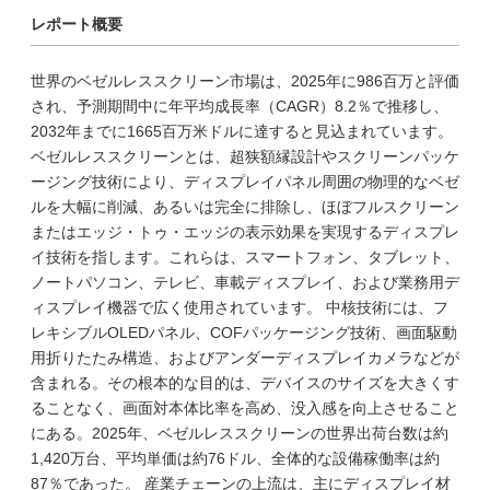
レポート概要
世界のベゼルレススクリーン市場は、2025年に986百万と評価
され、予測期間中に年平均成長率（CAGR）8.2％で推移し、
2032年までに1665百万米ドルに達すると見込まれています。
ベゼルレススクリーンとは、超狭額縁設計やスクリーンパッケ
ージング技術により、ディスプレイパネル周囲の物理的なベゼ
ルを大幅に削減、あるいは完全に排除し、ほぼフルスクリーン
またはエッジ・トゥ・エッジの表示効果を実現するディスプレ
イ技術を指します。これらは、スマートフォン、タブレット、
ノートパソコン、テレビ、車載ディスプレイ、および業務用デ
ィスプレイ機器で広く使用されています。 中核技術には、フ
レキシブルOLEDパネル、COFパッケージング技術、画面駆動
用折りたたみ構造、およびアンダーディスプレイカメラなどが
含まれる。その根本的な目的は、デバイスのサイズを大きくす
ることなく、画面対本体比率を高め、没入感を向上させること
にある。2025年、ベゼルレススクリーンの世界出荷台数は約
1,420万台、平均単価は約76ドル、全体的な設備稼働率は約
87％であった。 産業チェーンの上流は、主にディスプレイ材