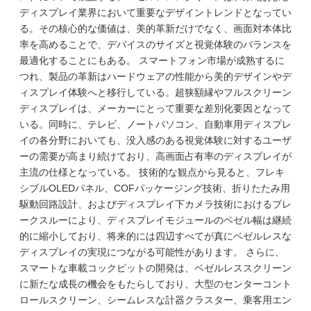
ディスプレイ業界において重要なデザイントレンドとなってい
る。その核心的な価値は、美的革新だけでなく、画面対本体比
率を高めることで、デバイスのサイズと視覚体験のバランスを
最適化することにもある。 スマートフォン市場が成熟するに
つれ、製品の革新はハードウェアの性能から美的デザインやデ
ィスプレイ体験へと移行している。超狭額縁やフルスクリーン
ディスプレイは、メーカーにとって重要な差別化要因となって
いる。同時に、テレビ、ノートパソコン、自動車用ディスプレ
イの各分野においても、没入感のある視覚体験に対するユーザ
ーの需要が高まり続けており、高画面占有率のディスプレイが
主流の仕様となっている。 技術的な観点から見ると、フレキ
シブルOLEDパネル、COFパッケージング技術、折りたたみ用
駆動回路設計、およびディスプレイ下カメラ技術におけるブレ
ークスルーにより、ディスプレイモジュールのベゼル幅は継続
的に縮小しており、将来的には四辺すべてが真にベゼルレスな
ディスプレイの実現につながる可能性があります。 さらに、
スマートな車載コックピットの開発は、ベゼルレススクリーン
に新たな成長の機会をもたらしており、大型のセンターコント
ロールスクリーン、シームレスな計器クラスター、乗客用エン