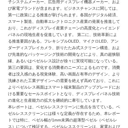
子システムメーカー、広告用ディスプレイ機器メーカー、およ
び家電ブランドが含まれます。ビジネスチャンスに関しては、
第一に政策による推進が挙げられます。各国がデジタル経済、
スマート製造、自動車エレクトロニクス産業の発展を推進して
おり、これがディスプレイ産業チェーンの高度化とハイエンド
パネルの現地生産を促進しています。 第二に、技術革新によ
る推進要因がある。フレキシブルOLED、マイクロLED、アン
ダーディスプレイカメラ、折りたたみ式スクリーン構造、およ
び先進的なパッケージング技術の開発などにより、真の超狭額
縁、あるいはベゼルレス設計が徐々に実現可能になっている。
第三の要因は、変化する消費者のニーズによるものです。消費
者は没入感のある視覚体験、高い画面占有率のデザイン、より
洗練された工業デザインへの需要を絶えず高めており、これに
よりベゼルレス画面はスマート端末製品のアップグレードにお
ける重要なセールスポイントとなり、ディスプレイパネル技術
の進化と生産能力の拡大を継続的に牽引しています。
本レポートは、ベゼルレススクリーンに焦点を当てている。ベ
ゼルレススクリーンには様々な定義が存在するため、本レポー
トでは特に、ベゼル幅が1mm未満の超薄型ベゼル（ベゼルレ
ス）について検証する。ベゼルレススクリーンは、家電および