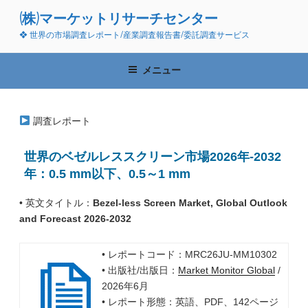
コ
(株)マーケットリサーチセンター
ン
❖ 世界の市場調査レポート/産業調査報告書/委託調査サービス
テ
ン
ツ
メニュー
へ
ス
キ
調査レポート
ッ
プ
世界のベゼルレススクリーン市場2026年-2032
年：0.5 mm以下、0.5～1 mm
• 英文タイトル：
Bezel-less Screen Market, Global Outlook
and Forecast 2026-2032
• レポートコード：MRC26JU-MM10302
• 出版社/出版日：
Market Monitor Global
/
2026年6月
• レポート形態：英語、PDF、142ページ