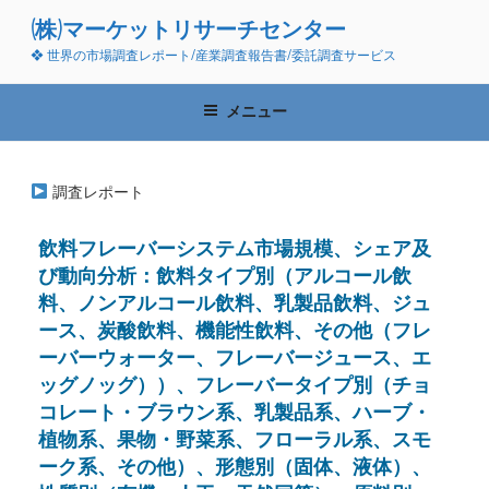
コ
(株)マーケットリサーチセンター
ン
❖ 世界の市場調査レポート/産業調査報告書/委託調査サービス
テ
ン
ツ
メニュー
へ
ス
キ
調査レポート
ッ
プ
飲料フレーバーシステム市場規模、シェア及
び動向分析：飲料タイプ別（アルコール飲
料、ノンアルコール飲料、乳製品飲料、ジュ
ース、炭酸飲料、機能性飲料、その他（フレ
ーバーウォーター、フレーバージュース、エ
ッグノッグ））、フレーバータイプ別（チョ
コレート・ブラウン系、乳製品系、ハーブ・
植物系、果物・野菜系、フローラル系、スモ
ーク系、その他）、形態別（固体、液体）、