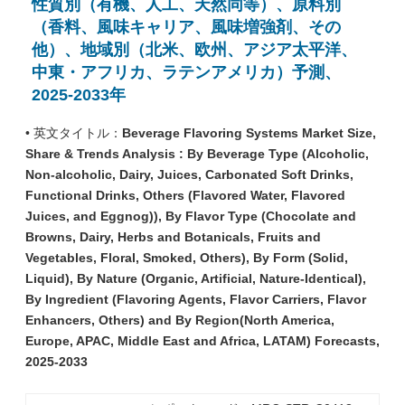
性質別（有機、人工、天然同等）、原料別
（香料、風味キャリア、風味増強剤、その
他）、地域別（北米、欧州、アジア太平洋、
中東・アフリカ、ラテンアメリカ）予測、
2025-2033年
• 英文タイトル：
Beverage Flavoring Systems Market Size,
Share & Trends Analysis : By Beverage Type (Alcoholic,
Non-alcoholic, Dairy, Juices, Carbonated Soft Drinks,
Functional Drinks, Others (Flavored Water, Flavored
Juices, and Eggnog)), By Flavor Type (Chocolate and
Browns, Dairy, Herbs and Botanicals, Fruits and
Vegetables, Floral, Smoked, Others), By Form (Solid,
Liquid), By Nature (Organic, Artificial, Nature-Identical),
By Ingredient (Flavoring Agents, Flavor Carriers, Flavor
Enhancers, Others) and By Region(North America,
Europe, APAC, Middle East and Africa, LATAM) Forecasts,
2025-2033