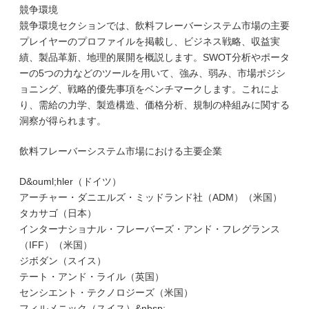
競争環境
競争環境セクションでは、飲料フレーバーシステム市場の主要
プレイヤーのプロファイルを掲載し、ビジネス戦略、収益実
績、製品革新、地理的展開を概説します。SWOT分析やポータ
ーの5つの力などのツールを用いて、強み、弱み、市場ポジシ
ョニング、戦略的優先事項をベンチマークします。これによ
り、需給の力学、製造構造、価格分析、規制の枠組みに関する
洞察が得られます。
飲料フレーバーシステム市場における主要企業
D&ouml;hler（ドイツ）
アーチャー・ダニエルズ・ミッドランド社（ADM）（米国）
タカサゴ（日本）
インターナショナル・フレーバーズ・アンド・フレグランス
（IFF）（米国）
ジボダン（スイス）
テート・アンド・ライル（英国）
センシエント・テクノロジーズ（米国）
フィルメニック（スイス）&nbsp;