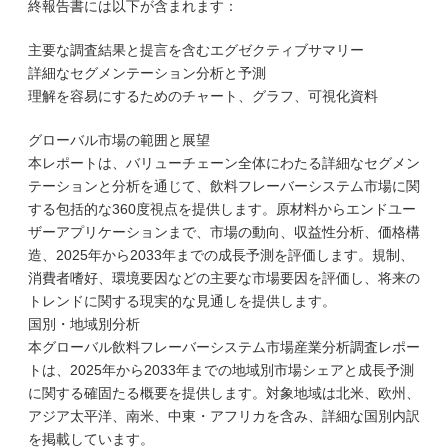
終報告書には以下が含まれます：
主要な調査結果と提言を含むエグゼクティブサマリー
詳細なセグメンテーション分析と予測
理解を容易にするためのチャート、グラフ、可視化資料
グローバル市場の範囲と展望
本レポートは、バリューチェーン全体にわたる詳細なセグメン
テーションと分析を通じて、飲料フレーバーシステム市場に関
する包括的な360度視点を提供します。原材料からエンドユー
ザーアプリケーションまで、市場の動向、収益性分析、価格構
造、2025年から2033年までの成長予測を評価します。規制、
消費者嗜好、環境要因などの主要な市場要因を評価し、将来の
トレンドに関する現実的な見通しを提供します。
国別・地域別分析
本グローバル飲料フレーバーシステム市場産業分析調査レポー
トは、2025年から2033年までの地域別市場シェアと成長予測
に関する確固たる概要を提供します。対象地域は北米、欧州、
アジア太平洋、南米、中東・アフリカを含み、詳細な国別内訳
を掲載しています。