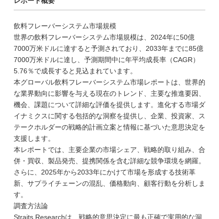
レポート概要
飲料フレーバーシステム市場規模
世界の飲料フレーバーシステム市場規模は、2024年に50億
7000万米ドルに達すると予測されており、2033年までに85億
7000万米ドルに達し、予測期間中に年平均成長率（CAGR）
5.76％で成長すると見込まれています。
本グローバル飲料フレーバーシステム市場レポートは、世界的
な業界動向に影響を与える現在のトレンド、主要な推進要因、
機会、課題について詳細な評価を提供します。進化する市場ダ
イナミクスに関する包括的な洞察を提供し、企業、投資家、ス
テークホルダーの戦略的計画立案と情報に基づいた意思決定を
支援します。
本レポートでは、主要企業の市場シェア、戦略的取り組み、合
併・買収、製品発売、提携関係を含む詳細な競争環境を網羅。
さらに、2025年から2033年にかけて市場を形成する技術革
新、サプライチェーンの混乱、価格動向、顧客行動を分析しま
す。
調査方法論
Straits Researchは、戦略的意思決定に最も正確で実用的な洞