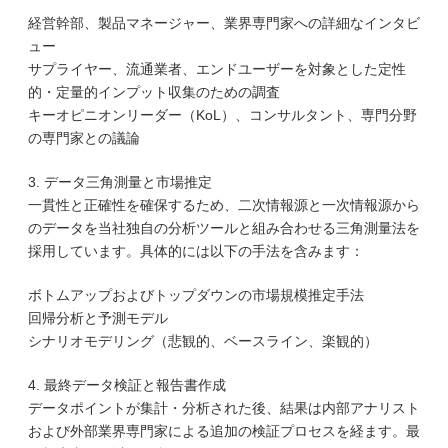
経営幹部、製品マネージャー、業界専門家への詳細なインタビ
ュー
サプライヤー、流通業者、エンドユーザーを対象とした定性
的・定量的インプット収集のための調査
キーオピニオンリーダー（KoL）、コンサルタント、専門分野
の専門家との議論
3. データ三角測量と市場推定
一貫性と正確性を確保するため、二次情報源と一次情報源から
のデータを当社独自の分析ツールと組み合わせる三角測量法を
採用しています。具体的には以下の手法を含みます：
ボトムアップおよびトップダウンの市場規模推定手法
回帰分析と予測モデル
シナリオモデリング（悲観的、ベースライン、楽観的）
4. 最終データ検証と報告書作成
データポイントが集計・分析された後、結果は内部アナリスト
および外部業界専門家による追加の検証プロセスを経ます。最