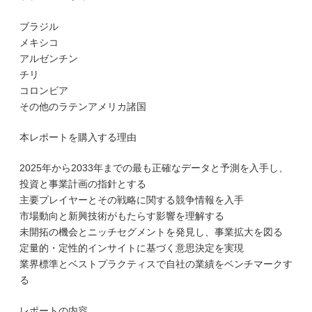
ブラジル
メキシコ
アルゼンチン
チリ
コロンビア
その他のラテンアメリカ諸国
本レポートを購入する理由
2025年から2033年までの最も正確なデータと予測を入手し、
投資と事業計画の指針とする
主要プレイヤーとその戦略に関する競争情報を入手
市場動向と新興技術がもたらす影響を理解する
未開拓の機会とニッチセグメントを発見し、事業拡大を図る
定量的・定性的インサイトに基づく意思決定を実現
業界標準とベストプラクティスで自社の業績をベンチマークす
る
レポートの内容