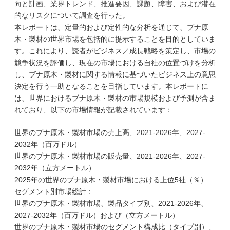
向と計画、業界トレンド、推進要因、課題、障害、および潜在
的なリスクについて調査を行った。
本レポートは、定量的および定性的な分析を通じて、ブナ原
木・製材の世界市場を包括的に提示することを目的としていま
す。これにより、読者がビジネス／成長戦略を策定し、市場の
競争状況を評価し、現在の市場における自社の位置づけを分析
し、ブナ原木・製材に関する情報に基づいたビジネス上の意思
決定を行う一助となることを目指しています。本レポートに
は、世界におけるブナ原木・製材の市場規模および予測が含ま
れており、以下の市場情報が記載されています：
世界のブナ原木・製材市場の売上高、2021-2026年、2027-
2032年（百万ドル）
世界のブナ原木・製材市場の販売量、2021-2026年、2027-
2032年（立方メートル）
2025年の世界のブナ原木・製材市場における上位5社（％）
セグメント別市場総計：
世界のブナ原木・製材市場、製品タイプ別、2021-2026年、
2027-2032年（百万ドル）および（立方メートル）
世界のブナ原木・製材市場のセグメント構成比（タイプ別）、