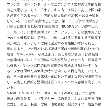
フランス、ポーランド、ルーマニア）がブナ製材の世界的な輸
出を支配する一方で、広東省、山東省、江蘇省にある中国の家
具産業クラスターが、世界的な輸出量の推定40～50％を吸収
している。 主な不確実性としては、第一に、ブナの伐採およ
び輸出に関するEUの森林保護政策（EUDRなど）の遵守コス
ト、第二に、代替広葉樹（オーク、アッシュ）との競争および
それらの価格変動、第三に、中国における長期化する不動産不
況が家具・インテリア需要に波及する可能性が挙げられる。
要約すると、ブナ原木および製材市場は今後5年間で緩やかな
成長（年率3～5％）が見込まれ、蒸し処理済みおよび高品質
の無節材はプレミアム価格の拡大が見込まれる一方、低等級品
は梱包・パレット部門の価格変動の影響をより受けやすくな
る。ブナは優れた蒸気曲げ特性と均一な木目を備えているた
め、中～高級家具や集成材用途において完全な代替が困難であ
り、安定した供給と堅固な認証システムへの依存度が高まって
いる。
MARKET MONITOR GLOBAL, INC（MMG）は、ブナ原木・
製材の製造業者、サプライヤー、流通業者、および業界専門家
に対し、売上、収益、需要、価格変動、製品タイプ、最近の動