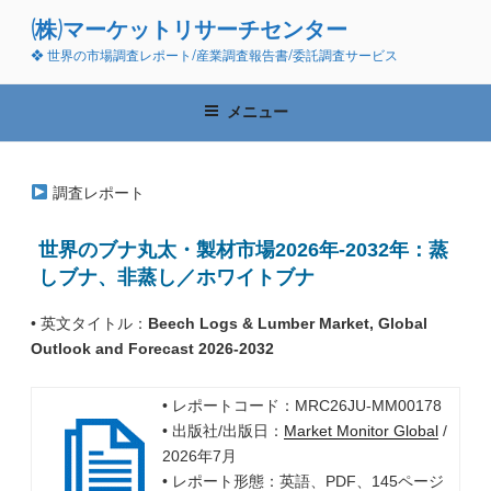
コ
(株)マーケットリサーチセンター
ン
❖ 世界の市場調査レポート/産業調査報告書/委託調査サービス
テ
ン
ツ
メニュー
へ
ス
キ
調査レポート
ッ
プ
世界のブナ丸太・製材市場2026年-2032年：蒸
しブナ、非蒸し／ホワイトブナ
• 英文タイトル：
Beech Logs & Lumber Market, Global
Outlook and Forecast 2026-2032
• レポートコード：MRC26JU-MM00178
• 出版社/出版日：
Market Monitor Global
/
2026年7月
• レポート形態：英語、PDF、145ページ