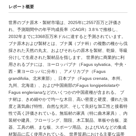
レポート概要
世界のブナ原木・製材市場は、2025年に2557百万と評価さ
れ、予測期間中の年平均成長率（CAGR）3.8％で推移し、
2032年までに3368百万米ドルに達すると予測されています。
ブナ原木および製材とは、ブナ属（ブナ科）の複数の種から伐
採された天然の丸太、およびそれらの原木を製材、乾燥、等級
分けして生産された製材品を指します。 世界的に商業的に利
用されるブナには、ヨーロッパブナ（Fagus sylvatica、中央・
西・東ヨーロッパに分布）、アメリカブナ（Fagus
grandifolia、北米東部）、日本ブナ（Fagus crenata、本州、
九州、北海道）、および中国南部のFagus longipetiolataや
Fagus englerianaなどのいくつかの中国産種が含まれる。 ブ
ナ材は、きめ細やかで均一な木目、高い密度と硬度、優れた強
度と蒸気曲げ特性、自然な光沢、そして良好な加工性と接着特
性で高く評価されている。無垢材の家具（特に曲木家具）、内
装材や建具、フローリング、階段、木工製品、単板や合板、楽
器、工具の柄、まな板、スポーツ用品、およびLVLなどの集成
材製品に広く使用されている。 世界貿易における主要な温帯