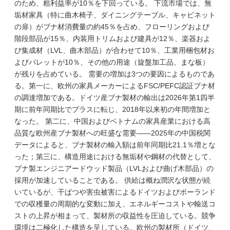
のため、粗利益率が10％を下回っている。 下流市場では、無
垢材家具（特に曲木椅子、ダイニングテーブル、キャビネット
の扉）がブナ材消費量の約45％を占め、フローリングおよび
階段部品が15％、内装用トリムおよび建具が12％、楽器およ
び集成材（LVL、曲木部品）が合わせて10％、工業用梱包材お
よびパレットが10％、その他の用途（旋盤加工品、まな板）
が残りを占めている。 需要の増加は3つの要因によるものであ
る。第一に、欧州の家具メーカーによるFSC/PEFC認証ブナ材
の調達増加である。ドイツ産ブナ製材の輸出は2026年第1四半
期に前年同期比でプラスに転じ、2018年以来初の年間増加と
なった。 第二に、中国およびベトナムの家具産業における高
品質な欧州産ブナ製材への旺盛な需要——2025年の中国税関
データによると、ブナ製材の輸入額は前年同期比21.1％増とな
った；第三に、構造用途における無垢材や鋼材の代替として、
ブナ製エンジニアードウッド製品（LVLおよび曲げ木部品）の
採用が加速していることである。 供給は概ね潤沢な状態が続
いているが、干ばつや害虫被害によるドイツおよびポーランド
での収穫量の周期的な変動に加え、エネルギーコストや輸送コ
ストの上昇が相まって、製材所の収益性を圧迫している。競争
環境は二極化した構造を呈している。欧州の製材所（ドイツ、