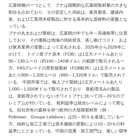
広葉樹種の一つとして、ブナは国際的な広葉樹製材量の大きな
割合を占めており、その安定した供給は、家具製造、建築内
装、および工業用木材製品に対する基本的な原材料の基盤とな
っている。
ブナの丸太および製材は、広葉樹の中でも中～高価格帯に位置
しており、その価格は地域の供給状況、蒸し曲げコスト、およ
び家具業界の需要によって左右される。2025年から2026年に
かけて、 ドイツ産ブナ原木（FOB）は1立方メートルあたり
90～130ユーロ（約100～140米ドル）の範囲で取引される一
方、FASグレードの窯乾燥製材（FOB欧州）は1立方メートル
あたり800～1,200ユーロ（880～1,320米ドル）で販売されて
いる。 中国市場では、輸入ブナ製材は1立方メートルあたり
1,000～1,500米ドルで取引されており、蒸処理済みの製品
は、蒸処理されていないホワイトブナに比べて15～20％のプ
レミアムが付いている。 粗利益率は統合レベルによって異な
る。自社所有の森林を持つ欧州の大規模製材所（例：
Pollmeier、Groupe Lefebvre）は25～35％を達成している一
方、純粋な加工工場では原木価格の変動により10～20％の利
益率にとどまっている。中国の流通・加工部門は、激しい競争