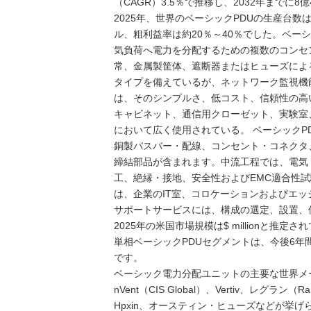
（CAGR）3.5％で推移し、2032年までに
2025年、世界のベーシックPDUの生産台数は
ル、粗利益率は約20％～40％でした。ベー
気負荷へ電力を分配するための複数のコンセ
常、金属製筐体、遮断器またはヒューズによ
タイプを備えているが、ネットワーク監視機
は、そのシンプルさ、低コスト、信頼性の高
キャビネット、通信用クローゼット、実験室
において広く使用されている。 ベーシック
銅製バスバー・配線、コンセント・コネクタ
締結部品が含まれます。中流工程では、電気
工、絶縁・接地、安全性およびEMC適合性試
は、企業のIT室、コロケーションおよびエ
サポートサービスには、構成の選定、設置、
2025年の米国市場規模は$ millionと推定
単相ベーシックPDUセグメントは、今後6年間で%
です。
ベーシック電力分配ユニットの主要な世界メ
nVent（CIS Global）、Vertiv、レ
Hpxin、オースティン・ヒューズなどが挙げ