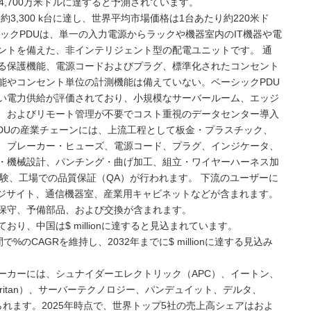
8億4,700万米ドルに達すると予測されています。
約3,300 k台に達し、世界平均市場価格は1台あたり約220米ド
シックPDUは、単一の入力電源からラックや機器室内のIT機器や電
ントを備えた、非インテリジェント型の配電ユニットです。 通
る保護機能、電源コードおよびプラグ、標準化されたコンセント
能やコンセント単位の計測機能は備えていない。ベーシックPDU
い電力供給が評価されており、小規模なサーバールーム、エッジ
、およびリモート管理が不要でコスト重視のデータセンター導入
PDUの産業チェーンには、上流工程として板金・プラスチック、
、ブレーカー・ヒューズ、電源コード、プラグ、インジケータ、
・機械設計、パンチング・曲げ加工、組立・ワイヤーハーネス加
験、工場での品質保証（QA）が行われます。 下流のユーザーに
ッジサイト、通信機器室、産業用キャビネットなどが含まれます。
保守、予備部品、および交換が含まれます。
されており、中国は$ millionに達すると見込まれています。
のCAGRを維持し、2032年までに$ millionに達する見込み
ーカーには、シュナイダーエレクトリック（APC）、イートン、
グラン（Raritan）、サーバーテクノロジー、パンデュイット、デルタ、
られます。2025年時点で、世界トップ5社の売上高シェアはおよ