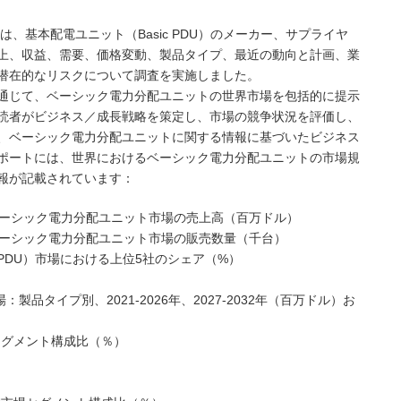
（MMG）は、基本配電ユニット（Basic PDU）のメーカー、サプライヤ
上、収益、需要、価格変動、製品タイプ、最近の動向と計画、業
潜在的なリスクについて調査を実施しました。
通じて、ベーシック電力分配ユニットの世界市場を包括的に提示
読者がビジネス／成長戦略を策定し、市場の競争状況を評価し、
、ベーシック電力分配ユニットに関する情報に基づいたビジネス
ポートには、世界におけるベーシック電力分配ユニットの市場規
報が記載されています：
の世界ベーシック電力分配ユニット市場の売上高（百万ドル）
の世界ベーシック電力分配ユニット市場の販売数量（千台）
c PDU）市場における上位5社のシェア（%）
：製品タイプ別、2021-2026年、2027-2032年（百万ドル）お
セグメント構成比（％）