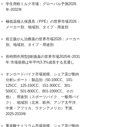
学生用粉ミルク市場：グローバル予測2026
年-2032年
極低温個人保護具（PPE）の世界市場2026：
メーカー別、地域別、タイプ・用途別
前立腺がん治療薬の世界市場2026：メーカー
別、地域別、タイプ・用途別
長時間作用型β刺激薬の世界市場2025年-2031
年:市場規模は年平均3.3%成長する見通し
オンロードバイク市場規模、シェア及び動向
分析レポート：製品別（50-100CC、101-
125CC、125-150CC、151-300CC、301-
500CC、501-800CC、801-1000CC、その
他）、用途別（スポーツバイク、一般用バイ
ク）、地域別（北米、欧州、アジア太平洋、
中東・アフリカ、ラテンアメリカ）予測、
2025-2033年
重炭酸ナトリウム市場規模、シェア及び動向