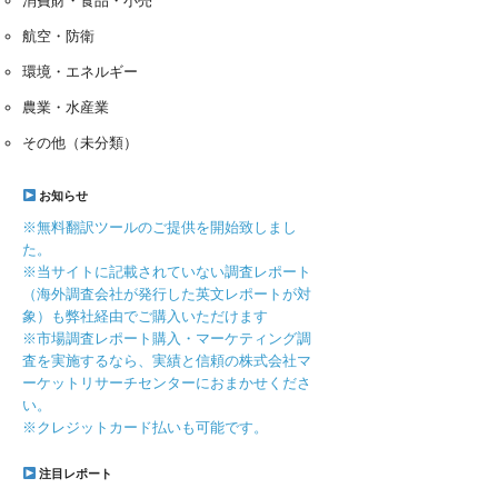
消費財・食品・小売
航空・防衛
環境・エネルギー
農業・水産業
その他（未分類）
お知らせ
※無料翻訳ツールのご提供を開始致しまし
た。
※当サイトに記載されていない調査レポート
（海外調査会社が発行した英文レポートが対
象）も弊社経由でご購入いただけます
※市場調査レポート購入・マーケティング調
査を実施するなら、実績と信頼の株式会社マ
ーケットリサーチセンターにおまかせくださ
い。
※クレジットカード払いも可能です。
注目レポート