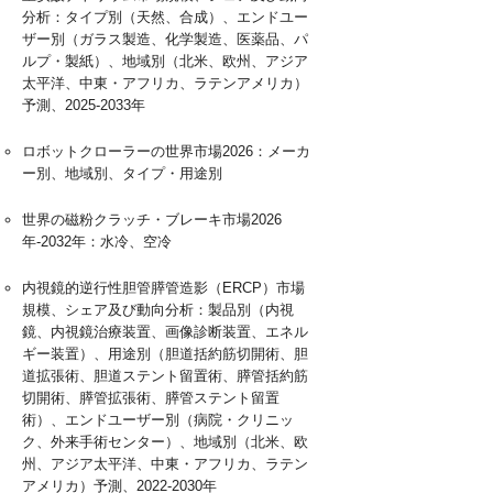
分析：タイプ別（天然、合成）、エンドユー
ザー別（ガラス製造、化学製造、医薬品、パ
ルプ・製紙）、地域別（北米、欧州、アジア
太平洋、中東・アフリカ、ラテンアメリカ）
予測、2025-2033年
ロボットクローラーの世界市場2026：メーカ
ー別、地域別、タイプ・用途別
世界の磁粉クラッチ・ブレーキ市場2026
年-2032年：水冷、空冷
内視鏡的逆行性胆管膵管造影（ERCP）市場
規模、シェア及び動向分析：製品別（内視
鏡、内視鏡治療装置、画像診断装置、エネル
ギー装置）、用途別（胆道括約筋切開術、胆
道拡張術、胆道ステント留置術、膵管括約筋
切開術、膵管拡張術、膵管ステント留置
術）、エンドユーザー別（病院・クリニッ
ク、外来手術センター）、地域別（北米、欧
州、アジア太平洋、中東・アフリカ、ラテン
アメリカ）予測、2022-2030年