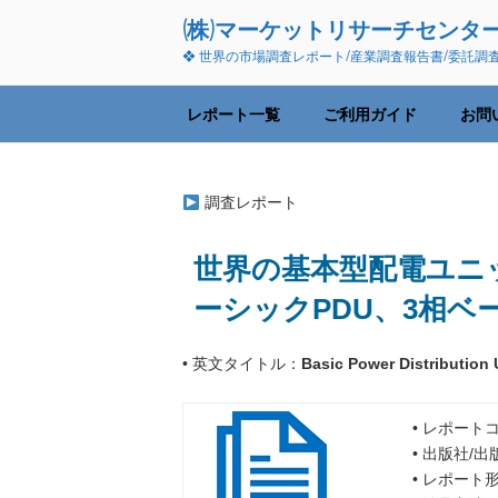
コ
(株)マーケットリサーチセンタ
ン
❖ 世界の市場調査レポート/産業調査報告書/委託調
テ
ン
ツ
レポート一覧
ご利用ガイド
お問
へ
ス
キ
調査レポート
ッ
プ
世界の基本型配電ユニット
ーシックPDU、3相ベ
• 英文タイトル：
Basic Power Distribution 
• レポートコ
• 出版社/
• レポート