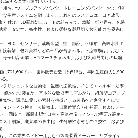
米ドルに達すると予測されています。
ー用おむつ、プルアップパンツ、トレーニングパンツ、および類
全な生産システムを指します。これらのシステムは、コア成形、
取り付け、3D漏れ防止ガードの組み立て、裁断・折り畳み、包装
稼働、安定性、衛生性、および柔軟な製品切り替え能力を優先し
ー、PLC、センサー、裁断金型、空圧部品、不織布、高吸水性ポ
ルト接着剤、包装資材などの部品が含まれる。下流市場は、おむつ
、母子用品企業、Eコマースチャネル、および乳幼児向けの広範
701,600ドル、世界販売台数は約816台、年間生産能力は900
ある。
ンテリジェントな自動化、生産の柔軟性、そしてエネルギー効率
。 紙おむつ製品が、基本的な吸収型モデルから、超薄型コア、プ
通気性、環境に優しい素材を特徴とする製品へと進化するにつ
、インライン検査、欠陥検出、自動位置合わせ補正、およびデー
い。 同時に、新興市場では中～高速生産ラインへの需要が高まっ
コスト削減、廃棄率の最小化、生分解性素材との互換性、および
る。
NC（MMG）は、この業界のベビー用おむつ製造装置メーカー、サプライヤ