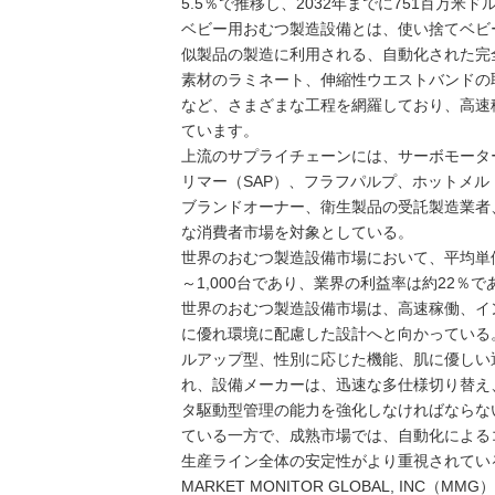
5.5％で推移し、2032年までに751百万
ベビー用おむつ製造設備とは、使い捨てベビ
似製品の製造に利用される、自動化された完
素材のラミネート、伸縮性ウエストバンドの
など、さまざまな工程を網羅しており、高速
ています。
上流のサプライチェーンには、サーボモータ
リマー（SAP）、フラフパルプ、ホットメ
ブランドオーナー、衛生製品の受託製造業者
な消費者市場を対象としている。
世界のおむつ製造設備市場において、平均単価は
～1,000台であり、業界の利益率は約22％で
世界のおむつ製造設備市場は、高速稼働、イ
に優れ環境に配慮した設計へと向かっている
ルアップ型、性別に応じた機能、肌に優しい
れ、設備メーカーは、迅速な多仕様切り替え
タ駆動型管理の能力を強化しなければならな
ている一方で、成熟市場では、自動化による
生産ライン全体の安定性がより重視されてい
MARKET MONITOR GLOBAL, I