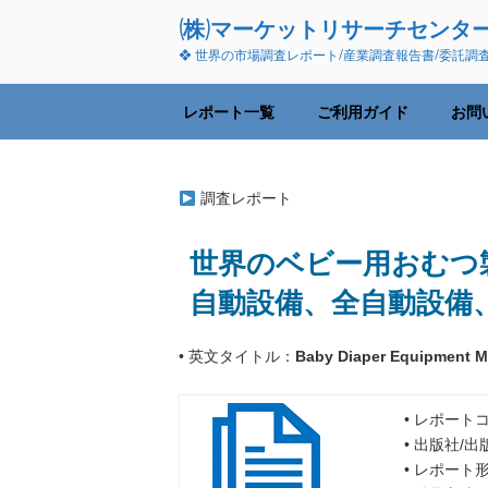
コ
(株)マーケットリサーチセンタ
ン
❖ 世界の市場調査レポート/産業調査報告書/委託調
テ
ン
ツ
レポート一覧
ご利用ガイド
お問
へ
ス
キ
調査レポート
ッ
プ
世界のベビー用おむつ製造
自動設備、全自動設備
• 英文タイトル：
Baby Diaper Equipment Ma
• レポートコ
• 出版社/
• レポート