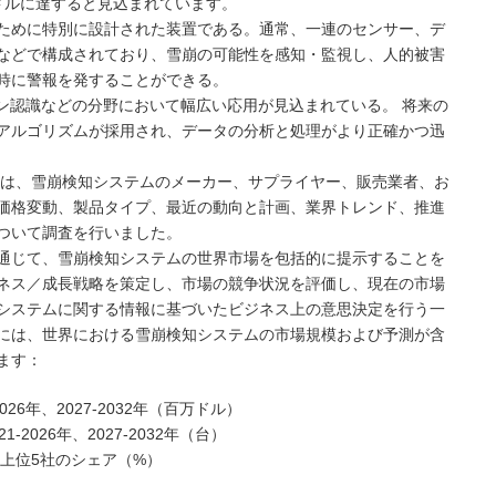
万米ドルに達すると見込まれています。
ために特別に設計された装置である。通常、一連のセンサー、デ
などで構成されており、雪崩の可能性を感知・監視し、人的被害
時に警報を発することができる。
ン認識などの分野において幅広い応用が見込まれている。 将来の
アルゴリズムが採用され、データの分析と処理がより正確かつ迅
NC（MMG）は、雪崩検知システムのメーカー、サプライヤー、販売業者、お
価格変動、製品タイプ、最近の動向と計画、業界トレンド、推進
ついて調査を行いました。
通じて、雪崩検知システムの世界市場を包括的に提示することを
ネス／成長戦略を策定し、市場の競争状況を評価し、現在の市場
システムに関する情報に基づいたビジネス上の意思決定を行う一
には、世界における雪崩検知システムの市場規模および予測が含
ます：
26年、2027-2032年（百万ドル）
026年、2027-2032年（台）
る上位5社のシェア（%）