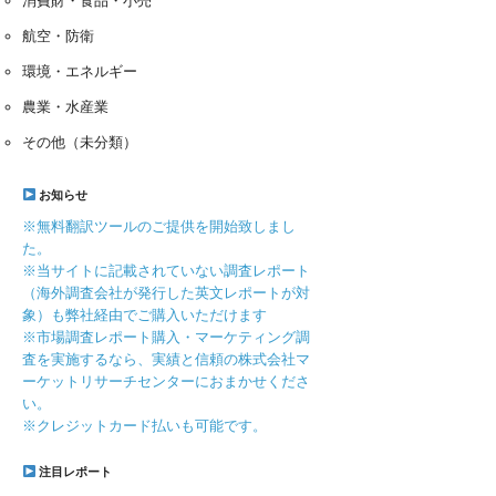
消費財・食品・小売
航空・防衛
環境・エネルギー
農業・水産業
その他（未分類）
お知らせ
※無料翻訳ツールのご提供を開始致しまし
た。
※当サイトに記載されていない調査レポート
（海外調査会社が発行した英文レポートが対
象）も弊社経由でご購入いただけます
※市場調査レポート購入・マーケティング調
査を実施するなら、実績と信頼の株式会社マ
ーケットリサーチセンターにおまかせくださ
い。
※クレジットカード払いも可能です。
注目レポート