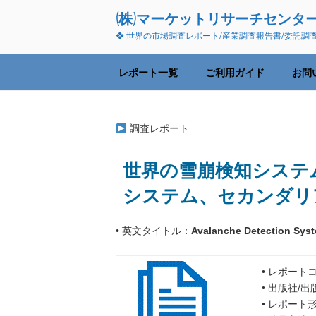
コ
(株)マーケットリサーチセンタ
ン
❖ 世界の市場調査レポート/産業調査報告書/委託調
テ
ン
ツ
レポート一覧
ご利用ガイド
お問
へ
ス
キ
調査レポート
ッ
プ
世界の雪崩検知システム市
システム、セカンダリ
• 英文タイトル：
Avalanche Detection Syst
• レポートコ
• 出版社/
• レポート