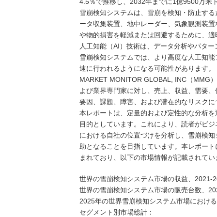
4.5％で推移し、2032年までに1億9500
雪崩検知システムは、雪崩を検知・防止する
ータ収集装置、地中レーダー、気象観測装置
や物的損害を軽減または回避するために、適
人工知能（AI）技術は、データ分析やパター
雪崩検知システムでは、より高度な人工知能
速に行われるようになる可能性があります。
MARKET MONITOR GLOBAL, I
よび業界専門家に対し、売上、収益、需要、
要因、課題、障害、および潜在的なリスクに
本レポートは、定量的および定性的な分析を
目的としています。これにより、読者がビジ
における自社の位置づけを分析し、雪崩検知
助となることを目指しています。本レポート
まれており、以下の市場情報が記載されてい
世界の雪崩検知システム市場の収益、2021-20
世界の雪崩検知システム市場の販売台数、2021-2
2025年の世界雪崩検知システム市場におけ
セグメント別市場総計：