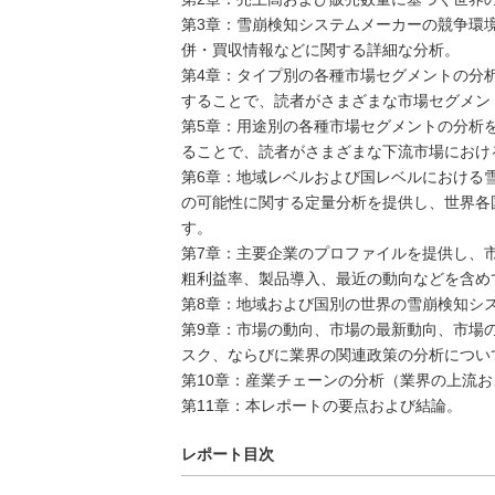
第3章：雪崩検知システムメーカーの競争環
併・買収情報などに関する詳細な分析。
第4章：タイプ別の各種市場セグメントの分
することで、読者がさまざまな市場セグメン
第5章：用途別の各種市場セグメントの分析
ることで、読者がさまざまな下流市場におけ
第6章：地域レベルおよび国レベルにおける
の可能性に関する定量分析を提供し、世界各
す。
第7章：主要企業のプロファイルを提供し、
粗利益率、製品導入、最近の動向などを含め
第8章：地域および国別の世界の雪崩検知シ
第9章：市場の動向、市場の最新動向、市場
スク、ならびに業界の関連政策の分析につい
第10章：産業チェーンの分析（業界の上流
第11章：本レポートの要点および結論。
レポート目次