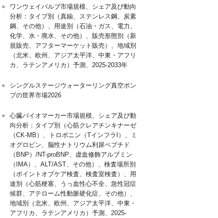
ワンウェイバルブ市場規模、シェア及び動向
分析：タイプ別（真鍮、ステンレス鋼、炭素
鋼、その他）、用途別（石油・ガス、電力、
化学、水・廃水、その他）、販売形態別（新
規販売、アフターマーケット販売）、地域別
（北米、欧州、アジア太平洋、中東・アフリ
カ、ラテンアメリカ）予測、2025-2033年
シングルステージウォーターリング真空ポン
プの世界市場2026
心臓バイオマーカー市場規模、シェア及び動
向分析：タイプ別（心筋クレアチンキナーゼ
（CK-MB）、トロポニン（TインフラI）、ミ
オグロビン、脳性ナトリウム利尿ペプチド
（BNP）/NT-proBNP、虚血修飾アルブミン
（IMA）、ALT/AST、その他）、検査場所別
（ポイントオブケア検査、検査室検査）、用
途別（心筋梗塞、うっ血性心不全、急性冠症
候群、アテローム性動脈硬化症、その他）、
地域別（北米、欧州、アジア太平洋、中東・
アフリカ、ラテンアメリカ）予測、2025-