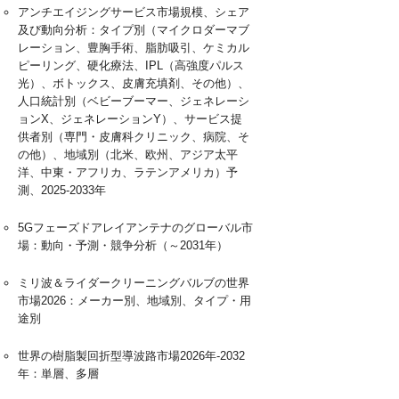
アンチエイジングサービス市場規模、シェア
及び動向分析：タイプ別（マイクロダーマブ
レーション、豊胸手術、脂肪吸引、ケミカル
ピーリング、硬化療法、IPL（高強度パルス
光）、ボトックス、皮膚充填剤、その他）、
人口統計別（ベビーブーマー、ジェネレーシ
ョンX、ジェネレーションY）、サービス提
供者別（専門・皮膚科クリニック、病院、そ
の他）、地域別（北米、欧州、アジア太平
洋、中東・アフリカ、ラテンアメリカ）予
測、2025-2033年
5Gフェーズドアレイアンテナのグローバル市
場：動向・予測・競争分析（～2031年）
ミリ波＆ライダークリーニングバルブの世界
市場2026：メーカー別、地域別、タイプ・用
途別
世界の樹脂製回折型導波路市場2026年-2032
年：単層、多層