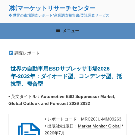
コ
(株)マーケットリサーチセンター
ン
❖ 世界の市場調査レポート/産業調査報告書/委託調査サービス
テ
ン
ツ
メニュー
へ
ス
キ
調査レポート
ッ
プ
世界の自動車用ESDサプレッサ市場2026
年-2032年：ダイオード型、コンデンサ型、抵
抗型、複合型
• 英文タイトル：
Automotive ESD Suppressor Market,
Global Outlook and Forecast 2026-2032
• レポートコード：MRC26JU-MM09263
• 出版社/出版日：
Market Monitor Global
/
2026年7月