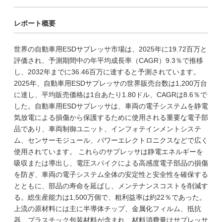
レポート概要
世界の自動車用ESDサプレッサ市場は、2025年に19.72百万と
評価され、予測期間中の年平均成長率（CAGR）9.3％で推移
し、2032年までに36.46百万に達すると予測されています。
2025年、自動車用ESDサプレッサの世界販売台数は1,200万台
に達し、平均販売価格は1台あたり1.80ドル、CAGRは8.6％で
した。自動車用ESDサプレッサは、車両の電子システムを静電
気放電による損傷から保護するために使用される重要な電子部
品であり、車両制御ユニット、インフォテインメントシステ
ム、センサーモジュール、パワーエレクトロニクスなどで広く
使用されています。 これらのサプレッサは静電エネルギーを
吸収または導出し、電圧スパイクによる高感度電子部品の損傷
を防ぎ、車両の電子システム全体の安定性と安全性を確保する
とともに、部品の寿命を延ばし、メンテナンスコストを削減す
る。総生産能力は1,500万個で、粗利益率は約22％であった。
上流の原材料には主に半導体チップ、金属化フィルム、抵抗
器、プラスチック包装材料が含まれ、材料消費量はサプレッサ