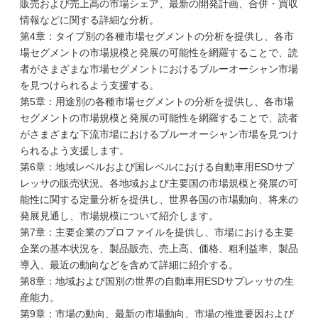
販売および売上高の市場シェア、最新の開発計画、合併・買収
情報などに関する詳細な分析。
第4章：タイプ別の各種市場セグメントの分析を提供し、各市
場セグメントの市場規模と発展の可能性を網羅することで、読
者がさまざまな市場セグメントにおけるブルーオーシャン市場
を見つけられるよう支援する。
第5章：用途別の各種市場セグメントの分析を提供し、各市場
セグメントの市場規模と発展の可能性を網羅することで、読者
がさまざまな下流市場におけるブルーオーシャン市場を見つけ
られるよう支援します。
第6章：地域レベルおよび国レベルにおける自動車用ESDサプ
レッサの販売状況。各地域および主要国の市場規模と発展の可
能性に関する定量分析を提供し、世界各国の市場動向、将来の
発展見通し、市場規模について紹介します。
第7章：主要企業のプロファイルを提供し、市場における主要
企業の基本状況を、製品販売、売上高、価格、粗利益率、製品
導入、最近の動向などを含めて詳細に紹介する。
第8章：地域および国別の世界の自動車用ESDサプレッサの生
産能力。
第9章：市場の動向、最新の市場動向、市場の推進要因および