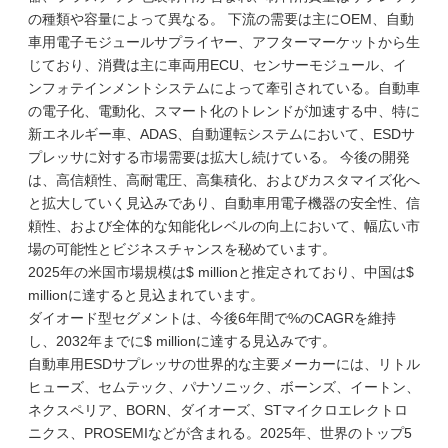
の種類や容量によって異なる。 下流の需要は主にOEM、自動
車用電子モジュールサプライヤー、アフターマーケットから生
じており、消費は主に車両用ECU、センサーモジュール、イ
ンフォテインメントシステムによって牽引されている。自動車
の電子化、電動化、スマート化のトレンドが加速する中、特に
新エネルギー車、ADAS、自動運転システムにおいて、ESDサ
プレッサに対する市場需要は拡大し続けている。 今後の開発
は、高信頼性、高耐電圧、高集積化、およびカスタマイズ化へ
と拡大していく見込みであり、自動車用電子機器の安全性、信
頼性、および全体的な知能化レベルの向上において、幅広い市
場の可能性とビジネスチャンスを秘めています。
2025年の米国市場規模は$ millionと推定されており、中国は$
millionに達すると見込まれています。
ダイオード型セグメントは、今後6年間で%のCAGRを維持
し、2032年までに$ millionに達する見込みです。
自動車用ESDサプレッサの世界的な主要メーカーには、リトル
ヒューズ、セムテック、パナソニック、ボーンズ、イートン、
ネクスペリア、BORN、ダイオーズ、STマイクロエレクトロ
ニクス、PROSEMIなどが含まれる。2025年、世界のトップ5