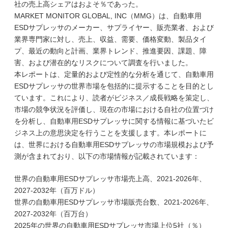
社の売上高シェアはおよそ％であった。
MARKET MONITOR GLOBAL, INC（MMG）は、自動車用
ESDサプレッサのメーカー、サプライヤー、販売業者、および
業界専門家に対し、売上、収益、需要、価格変動、製品タイ
プ、最近の動向と計画、業界トレンド、推進要因、課題、障
害、および潜在的なリスクについて調査を行いました。
本レポートは、定量的および定性的な分析を通じて、自動車用
ESDサプレッサの世界市場を包括的に提示することを目的とし
ています。これにより、読者がビジネス／成長戦略を策定し、
市場の競争状況を評価し、現在の市場における自社の位置づけ
を分析し、自動車用ESDサプレッサに関する情報に基づいたビ
ジネス上の意思決定を行うことを支援します。本レポートに
は、世界における自動車用ESDサプレッサの市場規模および予
測が含まれており、以下の市場情報が記載されています：
世界の自動車用ESDサプレッサ市場売上高、2021-2026年、
2027-2032年（百万ドル）
世界の自動車用ESDサプレッサ市場販売台数、2021-2026年、
2027-2032年（百万台）
2025年の世界の自動車用ESDサプレッサ市場上位5社（％）