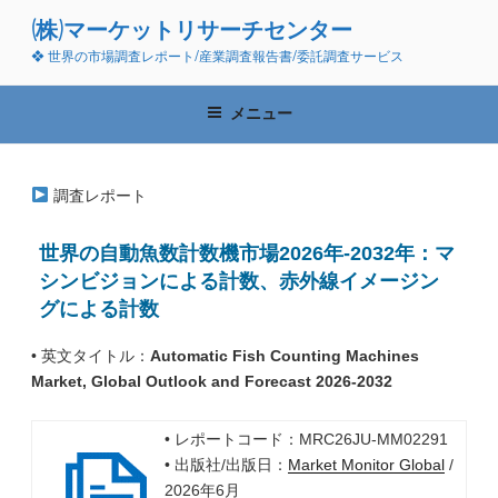
コ
(株)マーケットリサーチセンター
ン
❖ 世界の市場調査レポート/産業調査報告書/委託調査サービス
テ
ン
ツ
メニュー
へ
ス
キ
調査レポート
ッ
プ
世界の自動魚数計数機市場2026年-2032年：マ
シンビジョンによる計数、赤外線イメージン
グによる計数
• 英文タイトル：
Automatic Fish Counting Machines
Market, Global Outlook and Forecast 2026-2032
• レポートコード：MRC26JU-MM02291
• 出版社/出版日：
Market Monitor Global
/
2026年6月