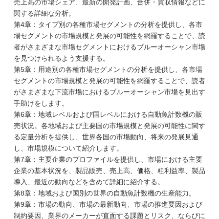
売上高の市場シェア、最新の開発計画、合併・買収情報などに
関する詳細な分析。
第4章：タイプ別の各種市場セグメントの分析を提供し、各市
場セグメントの市場規模と発展の可能性を網羅することで、読
者がさまざまな市場セグメントにおけるブルーオーシャン市場
を見つけられるよう支援する。
第5章：用途別の各種市場セグメントの分析を提供し、各市場
セグメントの市場規模と発展の可能性を網羅することで、読者
がさまざまな下流市場におけるブルーオーシャン市場を見出す
手助けをします。
第6章：地域レベルおよび国レベルにおける自動魚計数機の販
売状況。各地域および主要国の市場規模と発展の可能性に関す
る定量分析を提供し、世界各国の市場動向、将来の発展見通
し、市場規模について紹介します。
第7章：主要企業のプロファイルを提供し、市場における主要
企業の基本状況を、製品販売、売上高、価格、粗利益率、製品
導入、最近の動向などを含めて詳細に紹介する。
第8章：地域および国別の世界の自動魚計数機の生産能力。
第9章：市場の動向、市場の最新動向、市場の推進要因および
制約要因、業界のメーカーが直面する課題とリスク、ならびに