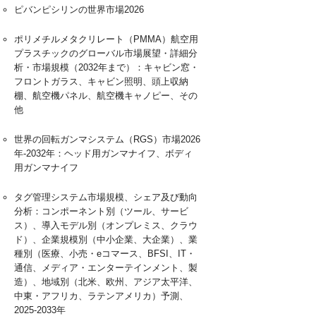
ピバンピシリンの世界市場2026
ポリメチルメタクリレート（PMMA）航空用
プラスチックのグローバル市場展望・詳細分
析・市場規模（2032年まで）：キャビン窓・
フロントガラス、キャビン照明、頭上収納
棚、航空機パネル、航空機キャノピー、その
他
世界の回転ガンマシステム（RGS）市場2026
年-2032年：ヘッド用ガンマナイフ、ボディ
用ガンマナイフ
タグ管理システム市場規模、シェア及び動向
分析：コンポーネント別（ツール、サービ
ス）、導入モデル別（オンプレミス、クラウ
ド）、企業規模別（中小企業、大企業）、業
種別（医療、小売・eコマース、BFSI、IT・
通信、メディア・エンターテインメント、製
造）、地域別（北米、欧州、アジア太平洋、
中東・アフリカ、ラテンアメリカ）予測、
2025-2033年