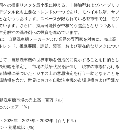
両への損傷リスクを最小限に抑える、非接触型およびハイブリッ
デジタル化も主要なトレンドの一つであり、モバイル決済、サブ
となりつつあります。スペースが限られている都市部では、モジ
ています。さらに、持続可能性が中核的な焦点となりつつあり、
生分解性の洗浄剤への投資を進めています。
NC（MMG）は、自動洗車機メーカーおよび業界の専門家を対象に、売上高、
トレンド、推進要因、課題、障害、および潜在的なリスクについ
じて、自動洗車機の世界市場を包括的に提示することを目的とし
長戦略を策定し、市場の競争状況を評価し、現在の市場における
る情報に基づいたビジネス上の意思決定を行う一助となることを
場情報を含む、世界における自動洗車機の市場規模および予測が
世界自動洗車機市場の売上高（百万ドル）
5社のシェア（％）
2026年、2027年～2032年（百万ドル）
メント別構成比（%）