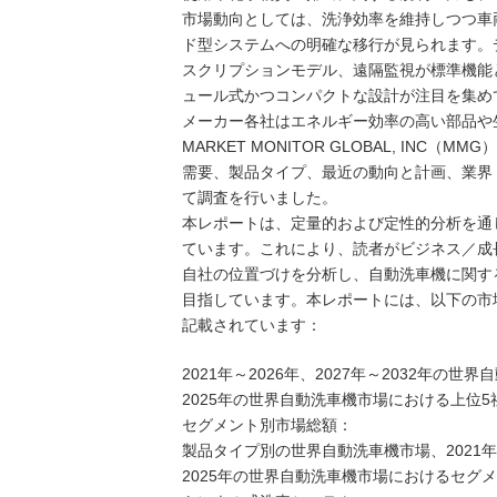
市場動向としては、洗浄効率を維持しつつ車
ド型システムへの明確な移行が見られます。
スクリプションモデル、遠隔監視が標準機能
ュール式かつコンパクトな設計が注目を集め
メーカー各社はエネルギー効率の高い部品や
MARKET MONITOR GLOBAL, I
需要、製品タイプ、最近の動向と計画、業界
て調査を行いました。
本レポートは、定量的および定性的分析を通
ています。これにより、読者がビジネス／成
自社の位置づけを分析し、自動洗車機に関す
目指しています。本レポートには、以下の市
記載されています：
2021年～2026年、2027年～2032年の
2025年の世界自動洗車機市場における上位
セグメント別市場総額：
製品タイプ別の世界自動洗車機市場、2021年～
2025年の世界自動洗車機市場におけるセグ