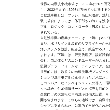
世界の自動洗車機市場は、2025年に2071
し、2032年までに3098百万米ドルに達す
自動洗車機とは、ブラシ、高圧水噴射、洗剤
装（場合によっては車体下部や内装）を洗浄
ブル・ロジック・コントローラ（PLC）に
されている。
自動洗車機の産業チェーンは、上流において鉄
薬品、水リサイクル装置のサプライヤーから
浄システムを設計、組み立て、統合するメー
まれます。下流には、販売代理店、設置請負
会社、自治体などのエンドユーザーが含まれ
監視プラットフォームが、ライフサイクル全
世界的には、数多くの自動洗車機プロジェク
ション型洗車モデルに牽引された北米におけ
るコンパクトなインベイシステムの導入、環
ムの統合、付加価値サービスの拡充を目的と
企業向けの大規模な車両洗浄設備の設置、そ
開も含まれます。これらの地域では、自動車
シップに支えられた、効率的で自動化された