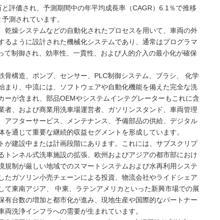
百万と評価され、予測期間中の年平均成長率（CAGR）6.1％で推移
ると予測されています。
、乾燥システムなどの自動化されたプロセスを用いて、車両の外
するように設計された機械化システムであり、通常はプログラマ
よって制御され、効率性、一貫性、および人的介入の最小化が確保
骨構造、ポンプ、センサー、PLC制御システム、ブラシ、 化学
始まり、中流には、ソフトウェアや自動化機能を備えた完全な洗
カーが含まれ、部品OEMやシステムインテグレーターもこれに含
業者、および商業用洗車場運営者、ガソリンスタンド、車両管理
、アフターサービス、メンテナンス、予備部品の供給、デジタル
体を通じて重要な継続的収益セグメントを形成しています。
トが建設中または計画段階にあります。これには、サブスクリプ
るトンネル式洗車施設の拡張、欧州およびアジアの都市部におけ
境規制が厳しい地域でのスマートシステムおよび水再利用システ
したガソリン小売チェーンによる投資、物流会社やライドシェア
して東南アジア、 中東、ラテンアメリカといった新興市場での展
保有台数の増加と都市化が進み、現地生産や国際的なパートナー
車両洗浄インフラへの需要が生まれています。