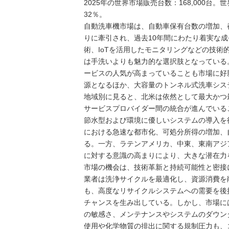
2025年の世界市場販売台数：168,000台
32％。
自動洗車機市場は、自動車保有台数の増加、
りに牽引され、過去10年間にわたり着実な
術、IoTを活用したモニタリングなどの技
は手洗いよりも魅力的な選択肢となっている
ービスの人気が高まっていることも市場に好
源となるほか、大容量のトンネル式洗車シス
地域別に見ると、北米は依然として最大かつ
サービスプロバイダー間の統合が進んでいる
節水型および環境に優しいシステムの導入を
における急速な都市化、可処分所得の増加、
る。一方、ラテンアメリカ、中東、東南アジ
に対する意識の高まりにより、大きな潜在力
市場の機会は、技術革新と持続可能性と密接に
業者は洗浄サイクルを最適化し、資源消費を
も、高度なリサイクルシステムへの需要を後
チャンスを生み出している。しかし、市場に
の敏感さ、メンテナンスやシステムのダウン
使用や化学物質の排出に関する規制圧力も、