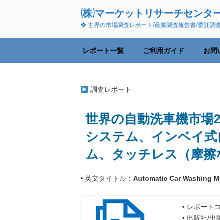
コ
(株)マーケットリサーチセンタ
ン
❖ 世界の市場調査レポート/産業調査報告書/委託調
テ
ン
ツ
レポート一覧
ご利用ガイド
お問
へ
ス
キ
調査レポート
ッ
プ
世界の自動洗車機市場20
システム、インベイ式
ム、タッチレス（摩擦
• 英文タイトル：
Automatic Car Washing Ma
• レポートコ
• 出版社/