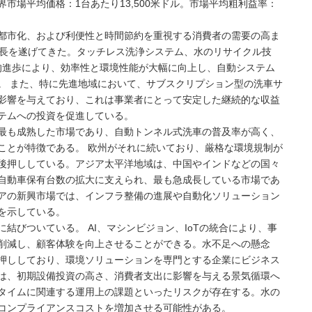
。世界市場平均価格：1台あたり13,500米ドル。市場平均粗利益率：
都市化、および利便性と時間節約を重視する消費者の需要の高ま
成長を遂げてきた。タッチレス洗浄システム、水のリサイクル技
術的進歩により、効率性と環境性能が大幅に向上し、自動システム
。 また、特に先進地域において、サブスクリプション型の洗車サ
影響を与えており、これは事業者にとって安定した継続的な収益
テムへの投資を促進している。
最も成熟した市場であり、自動トンネル式洗車の普及率が高く、
ことが特徴である。 欧州がそれに続いており、厳格な環境規制が
後押ししている。アジア太平洋地域は、中国やインドなどの国々
自動車保有台数の拡大に支えられ、最も急成長している市場であ
アの新興市場では、インフラ整備の進展や自動化ソリューション
を示している。
結びついている。 AI、マシンビジョン、IoTの統合により、事
削減し、顧客体験を向上させることができる。水不足への懸念
押ししており、環境ソリューションを専門とする企業にビジネス
は、初期設備投資の高さ、消費者支出に影響を与える景気循環へ
タイムに関連する運用上の課題といったリスクが存在する。水の
コンプライアンスコストを増加させる可能性がある。