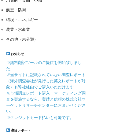
消費財・食品・小売
航空・防衛
環境・エネルギー
農業・水産業
その他（未分類）
お知らせ
※無料翻訳ツールのご提供を開始致しまし
た。
※当サイトに記載されていない調査レポート
（海外調査会社が発行した英文レポートが対
象）も弊社経由でご購入いただけます
※市場調査レポート購入・マーケティング調
査を実施するなら、実績と信頼の株式会社マ
ーケットリサーチセンターにおまかせくださ
い。
※クレジットカード払いも可能です。
注目レポート