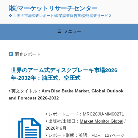
コ
(株)マーケットリサーチセンター
ン
❖ 世界の市場調査レポート/産業調査報告書/委託調査サービス
テ
ン
ツ
メニュー
へ
ス
キ
調査レポート
ッ
プ
世界のアーム式ディスクブレーキ市場2026
年-2032年：油圧式、空圧式
• 英文タイトル：
Arm Disc Brake Market, Global Outlook
and Forecast 2026-2032
• レポートコード：MRC26JU-MM00271
• 出版社/出版日：
Market Monitor Global
/
2026年6月
• レポート形態：英語、PDF、127ページ