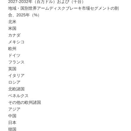
2027-2032年（百万ドル）および（千台）
地域・国別世界アームディスクブレーキ市場セグメントの割
合、2025年（%）
北米
米国
カナダ
メキシコ
欧州
ドイツ
フランス
英国
イタリア
ロシア
北欧諸国
ベネルクス
その他の欧州諸国
アジア
中国
日本
韓国