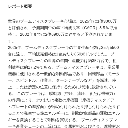
レポート概要
世界のブームディスクブレーキ市場は、2025年に1億9800万
と評価され、予測期間中の年平均成長率（CAGR）3.5％で推
移し、2032年までに2億6900万に達すると予測されていま
す。
2025年、ブームディスクブレーキの世界生産台数は25万5500
台に達し、平均販売価格は1台あたり850米ドルでした。 ブー
ムディスクブレーキの世界の年間生産能力は約35万台で、粗
利益率は約17.2%である。ブームディスクブレーキは、産業用
機器に使用される一般的な制動部品であり、回転部品（モータ
ー、スピンドル、作業台、ターンテーブルなど）を減速、停
止、または所定の位置に保持するために特別に設計されてい
る。 このブレーキは、駆動源（空圧、油圧、または機械力）
の作用により、1つまたは複数の摩擦面（摩擦ディスク／アー
ムプレートの摩擦面）が締め付けられたり押し付けられたりす
ることで発生する熱エネルギーに、制動対象部品の運動エネル
ギーを変換することで制動を実現する。 ブームディスクブレ
ーキ産業チェーンの上流には、金属材料および合金、摩擦材お