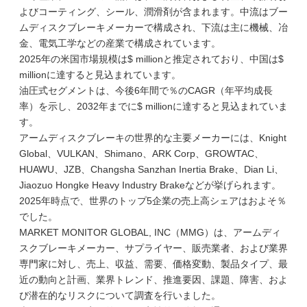
よびコーティング、シール、潤滑剤が含まれます。中流はブー
ムディスクブレーキメーカーで構成され、下流は主に機械、冶
金、電気工学などの産業で構成されています。
2025年の米国市場規模は$ millionと推定されており、中国は$
millionに達すると見込まれています。
油圧式セグメントは、今後6年間で％のCAGR（年平均成長
率）を示し、2032年までに$ millionに達すると見込まれていま
す。
アームディスクブレーキの世界的な主要メーカーには、Knight
Global、VULKAN、Shimano、ARK Corp、GROWTAC、
HUAWU、JZB、Changsha Sanzhan Inertia Brake、Dian Li、
Jiaozuo Hongke Heavy Industry Brakeなどが挙げられます。
2025年時点で、世界のトップ5企業の売上高シェアはおよそ％
でした。
MARKET MONITOR GLOBAL, INC（MMG）は、アームディ
スクブレーキメーカー、サプライヤー、販売業者、および業界
専門家に対し、売上、収益、需要、価格変動、製品タイプ、最
近の動向と計画、業界トレンド、推進要因、課題、障害、およ
び潜在的なリスクについて調査を行いました。