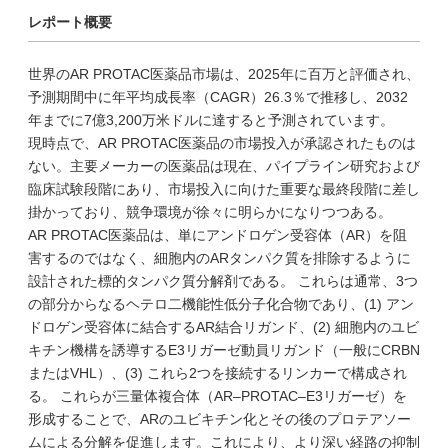
レポート概要
世界のAR PROTAC医薬品市場は、2025年に百万と評価され、
予測期間中に年平均成長率（CAGR）26.3％で推移し、2032
年までに7億3,200万米ドルに達すると予測されています。
現時点で、AR PROTAC医薬品の市場投入が承認されたものは
ない。主要メーカーの医薬品は現在、パイプライン研究および
臨床試験段階にあり、市場投入に向けた重要な最終段階に差し
掛かっており、競争環境が徐々に明らかになりつつある。
AR PROTAC医薬品は、単にアンドロゲン受容体（AR）を阻
害するのではなく、細胞内のARタンパク質を排除するように
設計された標的タンパク質分解剤である。 これらは通常、3つ
の部分からなるヘテロ二機能性低分子化合物であり、(1) アン
ドロゲン受容体に結合するAR結合リガンド、(2) 細胞内のユビ
キチン機構を誘導するE3リガーゼ動員リガンド（一般にCRBN
またはVHL）、(3) これら2つを接続するリンカーで構成され
る。 これらが三量体複合体（AR–PROTAC–E3リガーゼ）を
形成することで、ARのユビキチン化とその後のプロテアソー
ムによる分解を促進します。これにより、より深い経路の抑制