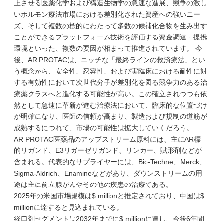
上させる医薬化学および構造生物学の急速な進展、競争の激し
いホルモン療法市場における差別化された資産への強いニー
ズ、そして複数の標的にわたって多数の候補化合物を生み出す
ことができるプラットフォーム技術を評価する資金調達・提携
環境といった、複数の要因が相まって推進されています。 今
後、AR PROTACは、ニッチな「最終ラインの救済療法」とい
う概念から、安全性、忍容性、および実臨床における耐性に対
する有効性において次世代分子が差別化を図る競争力のある治
療薬クラスへと進化する可能性が高い。この確立されつつも依
然として急速に革新が進む治療法において、臨床的な位置づけ
が明確になり、医師の信頼が高まり、製造および規制の道筋が
成熟するにつれて、市場の可能性は拡大していくだろう。
AR PROTAC医薬品のアップストリーム原料には、主にAR標
的リガンド、E3リガーゼリガンド、リンカー、賦形剤などが
含まれる。代表的なサプライヤーには、Bio-Techne、Merck、
Sigma-Aldrich、Enamineなどがあり、ダウンストリームの用
途は主に前立腺がんやその他の疾患の治療である。
2025年の米国市場規模は$ millionと推定されており、中国は$
millionに達すると見込まれている。
経口剤セグメントは2032年までに$ millionに達し、今後6年間