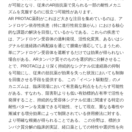
が可能となり、従来のAR拮抗薬で見られる一部の耐性メカニ
ズムを克服するのに役立つ可能性があります。
AR PROTAC薬剤がこれほど大きな注目を集めているのは、ア
ンドロゲン依存性疾患（特に進行性前立腺がん）における核心
的な課題の解決を目指しているからである。これらの疾患で
は、アンドロゲン受容体の過剰発現、活性化変異、あるいはシ
グナル伝達経路の再配線を通じて腫瘍が適応してしまうため、
単にアンドロゲン受容体を遮断するだけでは効果が得られない
場合がある。ARタンパク質そのものを選択的に分解させるこ
とで、PROTACはより深く持続的なシグナル伝達経路の抑制
を可能にし、従来の拮抗薬が効果を失った状況においても制御
を回復させる手段を提供する。 この「イベント駆動型」のメ
カニズムは、臨床現場において有意義な利点をもたらす可能性
がある。すなわち、阻害剤よりも低い有効標的占有率で活性を
発揮すること、持続的な受容体シグナル伝達に関連する特定の
耐性パターンを克服できる可能性、そして現在、重なる毒性や
漸減する増分効果によって制限されている併用療法に対する、
より明確な根拠が得られることである。 この分野は、標的タ
ンパク質分解の臨床的実証、経口薬としての特性や選択性を向