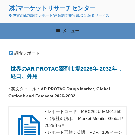
コ
(株)マーケットリサーチセンター
ン
❖ 世界の市場調査レポート/産業調査報告書/委託調査サービス
テ
ン
ツ
メニュー
へ
ス
キ
調査レポート
ッ
プ
世界のAR PROTAC薬剤市場2026年-2032年：
経口、外用
• 英文タイトル：
AR PROTAC Drugs Market, Global
Outlook and Forecast 2026-2032
• レポートコード：MRC26JU-MM01350
• 出版社/出版日：
Market Monitor Global
/
2026年6月
• レポート形態：英語、PDF、105ページ