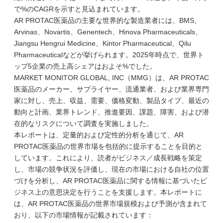
で%のCAGRを示すと見込まれています。
AR PROTAC医薬品の主要な世界的な製造業者には、BMS、
Arvinas、Novartis、Genentech、Hinova Pharmaceuticals、
Jiangsu Hengrui Medicine、Kintor Pharmaceutical、Qilu
Pharmaceuticalなどが挙げられます。2025年時点で、世界ト
ップ5企業の売上高シェアはおよそ%でした。
MARKET MONITOR GLOBAL, INC（MMG）は、AR PROTAC
医薬品のメーカー、サプライヤー、流通業者、および業界専門
家に対し、売上、収益、需要、価格変動、製品タイプ、最近の
動向と計画、業界トレンド、推進要因、課題、障害、および潜
在的なリスクについて調査を実施しました。
本レポートは、定量的および定性的分析を通じて、AR
PROTAC医薬品の世界市場を包括的に提示することを目的と
しています。これにより、読者がビジネス／成長戦略を策定
し、市場の競争状況を評価し、現在の市場における自社の位置
づけを分析し、AR PROTAC医薬品に関する情報に基づいたビ
ジネス上の意思決定を行うことを支援します。本レポートに
は、AR PROTAC医薬品の世界市場規模および予測が含まれて
おり、以下の市場情報が記載されています：