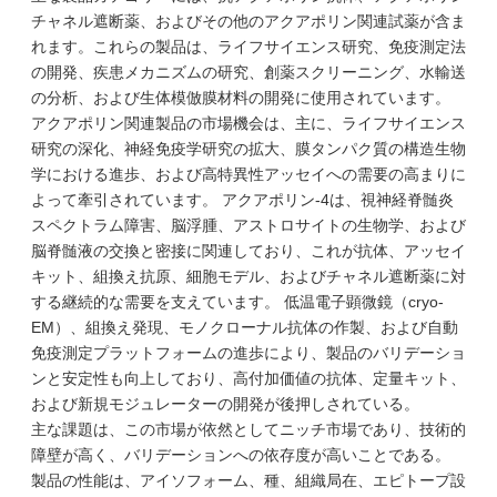
チャネル遮断薬、およびその他のアクアポリン関連試薬が含ま
れます。これらの製品は、ライフサイエンス研究、免疫測定法
の開発、疾患メカニズムの研究、創薬スクリーニング、水輸送
の分析、および生体模倣膜材料の開発に使用されています。
アクアポリン関連製品の市場機会は、主に、ライフサイエンス
研究の深化、神経免疫学研究の拡大、膜タンパク質の構造生物
学における進歩、および高特異性アッセイへの需要の高まりに
よって牽引されています。 アクアポリン-4は、視神経脊髄炎
スペクトラム障害、脳浮腫、アストロサイトの生物学、および
脳脊髄液の交換と密接に関連しており、これが抗体、アッセイ
キット、組換え抗原、細胞モデル、およびチャネル遮断薬に対
する継続的な需要を支えています。 低温電子顕微鏡（cryo-
EM）、組換え発現、モノクローナル抗体の作製、および自動
免疫測定プラットフォームの進歩により、製品のバリデーショ
ンと安定性も向上しており、高付加価値の抗体、定量キット、
および新規モジュレーターの開発が後押しされている。
主な課題は、この市場が依然としてニッチ市場であり、技術的
障壁が高く、バリデーションへの依存度が高いことである。
製品の性能は、アイソフォーム、種、組織局在、エピトープ設