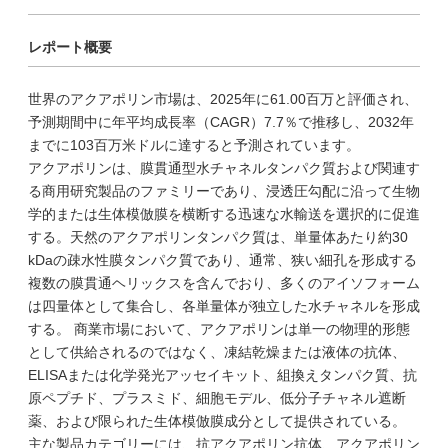
レポート概要
世界のアクアポリン市場は、2025年に61.00百万と評価され、
予測期間中に年平均成長率（CAGR）7.7％で推移し、2032年
までに103百万米ドルに達すると予測されています。
アクアポリンは、膜貫通型水チャネルタンパク質および関連す
る商用研究製品のファミリーであり、浸透圧勾配に沿って生物
学的または生体模倣膜を横断する迅速な水輸送を選択的に促進
する。天然のアクアポリンタンパク質は、単量体あたり約30
kDaの疎水性膜タンパク質であり、通常、狭い細孔を形成する
複数の膜貫通ヘリックスを含んでおり、多くのアイソフォーム
は四量体として集合し、各単量体が独立した水チャネルを形成
する。 商業市場において、アクアポリンは単一の物理的形態
として供給されるのではなく、凍結乾燥または液体の抗体、
ELISAまたは化学発光アッセイキット、組換えタンパク質、抗
原ペプチド、プラスミド、細胞モデル、低分子チャネル遮断
薬、および限られた生体模倣膜成分として提供されている。
主な製品カテゴリーには、抗アクアポリン抗体、アクアポリン