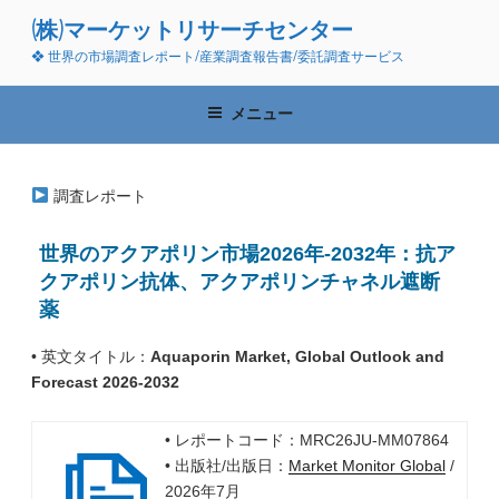
コ
(株)マーケットリサーチセンター
ン
❖ 世界の市場調査レポート/産業調査報告書/委託調査サービス
テ
ン
ツ
メニュー
へ
ス
キ
調査レポート
ッ
プ
世界のアクアポリン市場2026年-2032年：抗ア
クアポリン抗体、アクアポリンチャネル遮断
薬
• 英文タイトル：
Aquaporin Market, Global Outlook and
Forecast 2026-2032
• レポートコード：MRC26JU-MM07864
• 出版社/出版日：
Market Monitor Global
/
2026年7月