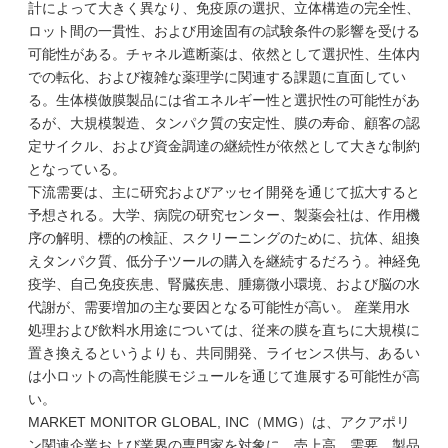
計によって大きく異なり、免疫原の選択、立体構造の完全性、
ロット間の一貫性、および用途固有の試験条件の影響を受ける
可能性がある。チャネル遮断薬は、依然として選択性、生体内
での転化、および複雑な薬理学に関連する課題に直面してい
る。生体模倣膜製品には省エネルギー性と選択性の可能性があ
るが、大規模製造、タンパク質の安定性、膜の寿命、顧客の認
定サイクル、および資金調達の継続性が依然として大きな制約
となっている。
下流需要は、主に研究およびアッセイ開発を通じて拡大すると
予想される。大学、病院の研究センター、製薬会社は、作用機
序の解明、標的の検証、スクリーニングのために、抗体、組換
えタンパク質、低分子ツールの購入を継続するだろう。神経免
疫学、自己免疫疾患、腎臓疾患、腫瘍微小環境、および脳の水
代謝が、需要増加の主な要因となる可能性が高い。 産業用水
処理および飲料水用途については、従来の膜を直ちに大規模に
置き換えるというよりも、共同開発、ライセンス供与、あるい
は小ロットの高性能膜モジュールを通じて進展する可能性が高
い。
MARKET MONITOR GLOBAL, INC（MMG）は、アクアポリ
ン関連企業および業界の専門家を対象に、売上高、需要、製品