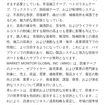
すます必要としている。常温施工テープ、ペトロラタムテー
プ、ワックスラップ、熱収縮テープ、および粘弾性システム
は、不規則な形状、溶接継手、曲がり部、補修箇所を保護でき
るため、魅力的な選択肢となっている。
また、資産の健全性、漏洩防止、安全性、およびライフサイク
ルコストの削減に対する期待の高まりも需要に影響を与えてい
ます。購入者は、長期的な接着性、耐湿性、陰極防食との適合
性、施工の容易さ、および過酷な土壌・海洋・産業環境下での
性能に、より注目するようになっています。これにより、パイ
プラインでの実績があり、幅広い製品システムと強力な技術サ
ポートを備えたサプライヤーが有利となります。
MARKET MONITOR GLOBAL, INC（MMG）は、防食テープ
のメーカー、サプライヤー、販売業者、および業界の専門家を
対象に、売上、収益、需要、価格変動、製品タイプ、最近の動
向と計画、業界トレンド、推進要因、課題、障害、および潜在
的なリスクについて調査を行いました。
本レポートは、定量的および定性的な分析を通じて、防食テー
プの世界市場を包括的に提示することを目的としています。こ
れにより、読者がビジネス／成長戦略を策定し、市場の競争状