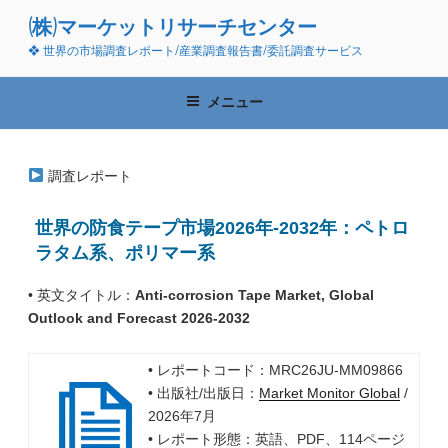
コ
(株)マーケットリサーチセンター
ン
❖ 世界の市場調査レポート/産業調査報告書/委託調査サービス
テ
ン
ツ
メニュー
へ
ス
キ
調査レポート
ッ
プ
世界の防食テープ市場2026年-2032年：ペトロ
ラタム系、ポリマー系
• 英文タイトル：
Anti-corrosion Tape Market, Global
Outlook and Forecast 2026-2032
• レポートコード：MRC26JU-MM09866
• 出版社/出版日：
Market Monitor Global
/
2026年7月
• レポート形態：英語、PDF、114ページ