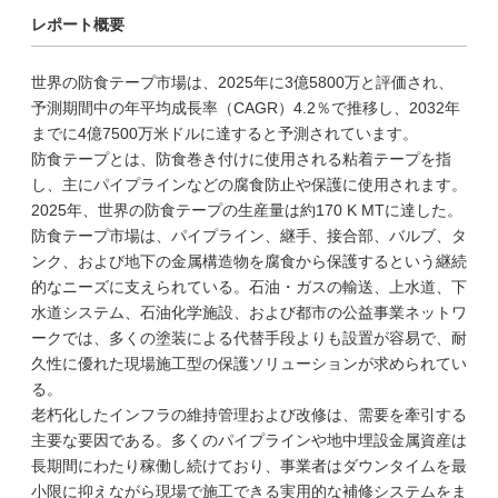
レポート概要
世界の防食テープ市場は、2025年に3億5800万と評価され、
予測期間中の年平均成長率（CAGR）4.2％で推移し、2032年
までに4億7500万米ドルに達すると予測されています。
防食テープとは、防食巻き付けに使用される粘着テープを指
し、主にパイプラインなどの腐食防止や保護に使用されます。
2025年、世界の防食テープの生産量は約170 K MTに達した。
防食テープ市場は、パイプライン、継手、接合部、バルブ、タ
ンク、および地下の金属構造物を腐食から保護するという継続
的なニーズに支えられている。石油・ガスの輸送、上水道、下
水道システム、石油化学施設、および都市の公益事業ネットワ
ークでは、多くの塗装による代替手段よりも設置が容易で、耐
久性に優れた現場施工型の保護ソリューションが求められてい
る。
老朽化したインフラの維持管理および改修は、需要を牽引する
主要な要因である。多くのパイプラインや地中埋設金属資産は
長期間にわたり稼働し続けており、事業者はダウンタイムを最
小限に抑えながら現場で施工できる実用的な補修システムをま