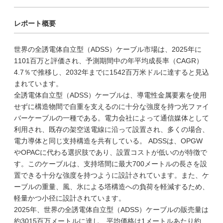
レポート概要
世界の全誘電体自立型（ADSS）ケーブル市場は、2025年に
1101百万と評価され、予測期間中の年平均成長率（CAGR）
4.7％で推移し、2032年までに1542百万米ドルに達すると見込
まれています。
全誘電体自立型（ADSS）ケーブルは、導電性金属要素を使用
せずに構造物間で自重を支えるのに十分な強度を持つ光ファイ
バーケーブルの一種である。電力会社によって通信媒体として
利用され、既存の架空送電線に沿って設置され、多くの場合、
電力導体と同じ支持構造を共有している。 ADSSは、OPGW
やOPACに代わる選択肢であり、設置コストが低いのが特徴で
す。このケーブルは、支持塔間に最大700メートルの長さを設
置できる十分な強度を持つように設計されています。また、ケ
ーブルの重量、風、氷による塔構造への負荷を軽減するため、
軽量かつ小径に設計されています。
2025年、世界の全誘電体自立型（ADSS）ケーブルの販売量は
約3015百万メートルに達し、平均価格は1メートルあたり約