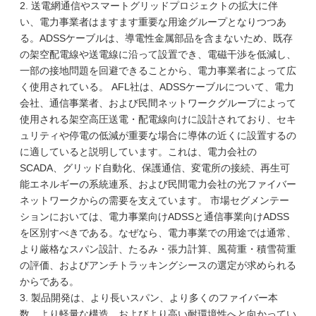
2. 送電網通信やスマートグリッドプロジェクトの拡大に伴
い、電力事業者はますます重要な用途グループとなりつつあ
る。ADSSケーブルは、導電性金属部品を含まないため、既存
の架空配電線や送電線に沿って設置でき、電磁干渉を低減し、
一部の接地問題を回避できることから、電力事業者によって広
く使用されている。 AFL社は、ADSSケーブルについて、電力
会社、通信事業者、および民間ネットワークグループによって
使用される架空高圧送電・配電線向けに設計されており、セキ
ュリティや停電の低減が重要な場合に導体の近くに設置するの
に適していると説明しています。これは、電力会社の
SCADA、グリッド自動化、保護通信、変電所の接続、再生可
能エネルギーの系統連系、および民間電力会社の光ファイバー
ネットワークからの需要を支えています。 市場セグメンテー
ションにおいては、電力事業向けADSSと通信事業向けADSS
を区別すべきである。なぜなら、電力事業での用途では通常、
より厳格なスパン設計、たるみ・張力計算、風荷重・積雪荷重
の評価、およびアンチトラッキングシースの選定が求められる
からである。
3. 製品開発は、より長いスパン、より多くのファイバー本
数、より軽量な構造、およびより高い耐環境性へと向かってい