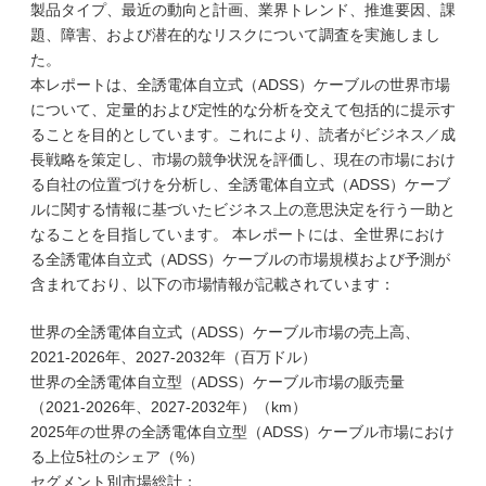
製品タイプ、最近の動向と計画、業界トレンド、推進要因、課
題、障害、および潜在的なリスクについて調査を実施しまし
た。
本レポートは、全誘電体自立式（ADSS）ケーブルの世界市場
について、定量的および定性的な分析を交えて包括的に提示す
ることを目的としています。これにより、読者がビジネス／成
長戦略を策定し、市場の競争状況を評価し、現在の市場におけ
る自社の位置づけを分析し、全誘電体自立式（ADSS）ケーブ
ルに関する情報に基づいたビジネス上の意思決定を行う一助と
なることを目指しています。 本レポートには、全世界におけ
る全誘電体自立式（ADSS）ケーブルの市場規模および予測が
含まれており、以下の市場情報が記載されています：
世界の全誘電体自立式（ADSS）ケーブル市場の売上高、
2021-2026年、2027-2032年（百万ドル）
世界の全誘電体自立型（ADSS）ケーブル市場の販売量
（2021-2026年、2027-2032年）（km）
2025年の世界の全誘電体自立型（ADSS）ケーブル市場におけ
る上位5社のシェア（%）
セグメント別市場総計：