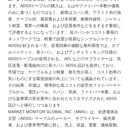
ます。ADSSケーブルの購入は、もはやファイバー本数や価格
のみに基づくものではなく、顧客はスパン長、アラミド糸の強
度、ケーブル径、風荷重および氷荷重、耐紫外線性、ジャケッ
ト材質、電界への曝露、および設置条件などをますます重視し
て評価するようになっています。 短スパンかつコスト重視の
ネットワークでは、軽量で設置が容易なシングルジャケット
ADSSが好まれる一方、送電回廊や過酷な屋外環境では、ダブ
ルジャケット、長スパン、およびアンチトラッキング仕様の
ADSSケーブルが使用される。 AFL などのサプライヤーは、高
圧送電・配電線向けに長スパン ADSS 設計を提供しており、
市場では、ケーブルをより軽量、耐久性が高く、コスト効率の
良いものにする製造技術の向上についても議論されています。
その結果、市場は、標準的な低コストの架空光ファイバーケー
ブルから、電圧レベル、スパン、気候、ファイバー本数、およ
び公益事業の安全要件に合わせたカスタマイズされた ADSS
設計へと移行しつつあります。
MARKET MONITOR GLOBAL, INC（MMG）は、全誘電体自
立型（ADSS）ケーブルのメーカー、サプライヤー、販売業
者、および業界専門家に対し、売上、収益、需要、価格変動、