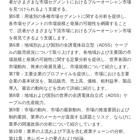
者がさまざまな市場セグメントにおけるブルーオーシャン市場
を見つけられるよう支援する。
第5章：用途別の各種市場セグメントに関する分析を提供し、
各市場セグメントの市場規模と発展の可能性を網羅すること
で、読者がさまざまな下流市場におけるブルーオーシャン市場
を発見できるよう支援します。
第6章：地域別および国別の全誘電体自立型（ADSS）ケーブ
ルの販売状況について取り上げます。各地域および主要国の市
場規模と発展の可能性に関する定量分析を提供し、世界各国の
市場動向、将来の発展見通し、市場規模について紹介します。
第7章：主要企業のプロファイルを提供し、市場における主要
企業の基本状況を、製品販売、売上高、価格、粗利益率、製品
導入、最近の動向などを含めて詳細に紹介します。
第8章：地域および国別の世界の全誘電体自立式（ADSS）ケ
ーブルの生産能力。
第9章：市場の動向、市場の最新動向、市場の推進要因および
制約要因、業界のメーカーが直面する課題とリスク、ならびに
業界の関連政策の分析について紹介しています。
第10章：業界の上流および下流を含む産業チェーンの分析。
第11章：本レポートの要点および結論。