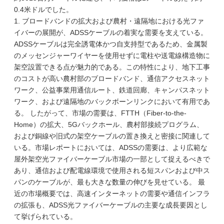
0.4米ドルでした。
1. ブロードバンドの拡大および農村・遠隔地における光ファ
イバーの展開が、ADSSケーブルの着実な需要を支えている。
ADSSケーブルは完全誘電体かつ自支持型であるため、金属製
のメッセンジャーワイヤーを使用せずに電柱や送電線構造物に
架空設置できる点が魅力的である。この特性により、地下工事
のコストが高い農村部のブロードバンド、通信アクセスネット
ワーク、公益事業用通信ルート、鉄道回廊、キャンパスネット
ワーク、および遠隔地のバックボーンリンクにおいて有用であ
る。 したがって、市場の需要は、FTTH（Fiber-to-the-
Home）の拡大、5Gバックホール、農村部接続プログラム、
および銅線や旧式の架空ケーブルの置き換えと密接に関連して
いる。市場レポートにおいては、ADSSの需要は、より広範な
屋外架空光ファイバーケーブル市場の一部として捉えるべきで
あり、通信および配電線環境で使用される短スパンおよび中ス
パンのケーブルが、最も大きな数量の伸びを見せている。 最
近の市場概要では、高速インターネットの需要や通信インフラ
の拡張も、ADSS光ファイバーケーブルの主要な成長要因とし
て挙げられている。