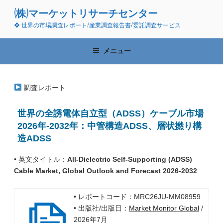
コ
(株)マーケットリサーチセンター
ン
❖ 世界の市場調査レポート/産業調査報告書/委託調査サービス
テ
ン
ツ
メニュー
へ
ス
キ
調査レポート
ッ
プ
世界の全誘電体自立型（ADSS）ケーブル市場
2026年-2032年：中管構造ADSS、層状撚り構
造ADSS
• 英文タイトル：
All-Dielectric Self-Supporting (ADSS)
Cable Market, Global Outlook and Forecast 2026-2032
• レポートコード：MRC26JU-MM08959
• 出版社/出版日：
Market Monitor Global
/
2026年7月