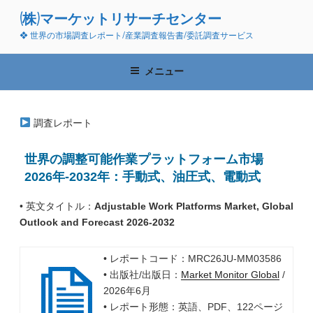
コ
(株)マーケットリサーチセンター
ン
❖ 世界の市場調査レポート/産業調査報告書/委託調査サービス
テ
ン
ツ
メニュー
へ
ス
キ
調査レポート
ッ
プ
世界の調整可能作業プラットフォーム市場
2026年-2032年：手動式、油圧式、電動式
• 英文タイトル：
Adjustable Work Platforms Market, Global
Outlook and Forecast 2026-2032
• レポートコード：MRC26JU-MM03586
• 出版社/出版日：
Market Monitor Global
/
2026年6月
• レポート形態：英語、PDF、122ページ