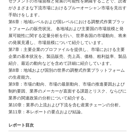
セグメントの市場規模と発展の可能性を網羅することで、読者
がさまざまな下流市場におけるブルーオーシャン市場を見出す
手助けをします。
第6章：地域レベルおよび国レベルにおける調整式作業プラッ
トフォームの販売状況。 各地域および主要国の市場規模と発
展可能性に関する定量分析を行い、世界各国の市場動向、将来
の発展見通し、市場規模について紹介しています。
第7章：主要企業のプロファイルを提供し、市場における主要
企業の基本状況を、製品販売、売上高、価格、粗利益率、製品
紹介、最近の動向などを含めて詳細に紹介しています。
第8章：地域および国別の世界の調整式作業プラットフォーム
の生産能力。
第9章：市場の動向、市場の最新動向、市場の推進要因および
制約要因、業界のメーカーが直面する課題とリスク、ならびに
業界の関連政策の分析について紹介する。
第10章：業界の上流および下流を含む産業チェーンの分析。
第11章：本レポートの要点および結論。
レポート目次