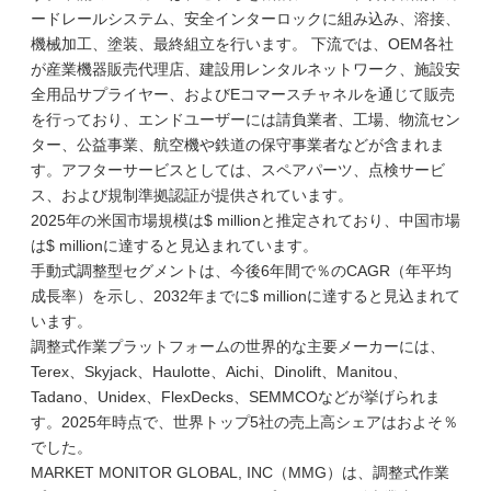
ードレールシステム、安全インターロックに組み込み、溶接、
機械加工、塗装、最終組立を行います。 下流では、OEM各社
が産業機器販売代理店、建設用レンタルネットワーク、施設安
全用品サプライヤー、およびEコマースチャネルを通じて販売
を行っており、エンドユーザーには請負業者、工場、物流セン
ター、公益事業、航空機や鉄道の保守事業者などが含まれま
す。アフターサービスとしては、スペアパーツ、点検サービ
ス、および規制準拠認証が提供されています。
2025年の米国市場規模は$ millionと推定されており、中国市場
は$ millionに達すると見込まれています。
手動式調整型セグメントは、今後6年間で％のCAGR（年平均
成長率）を示し、2032年までに$ millionに達すると見込まれて
います。
調整式作業プラットフォームの世界的な主要メーカーには、
Terex、Skyjack、Haulotte、Aichi、Dinolift、Manitou、
Tadano、Unidex、FlexDecks、SEMMCOなどが挙げられま
す。2025年時点で、世界トップ5社の売上高シェアはおよそ％
でした。
MARKET MONITOR GLOBAL, INC（MMG）は、調整式作業