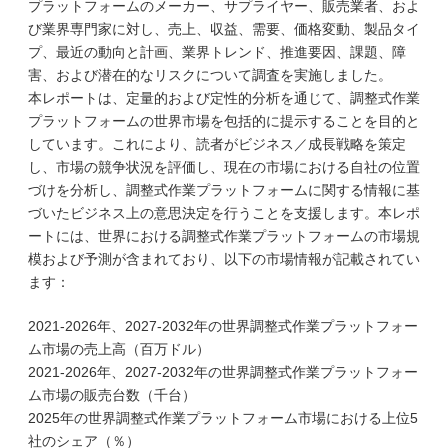
プラットフォームのメーカー、サプライヤー、販売業者、およ
び業界専門家に対し、売上、収益、需要、価格変動、製品タイ
プ、最近の動向と計画、業界トレンド、推進要因、課題、障
害、および潜在的なリスクについて調査を実施しました。
本レポートは、定量的および定性的分析を通じて、調整式作業
プラットフォームの世界市場を包括的に提示することを目的と
しています。これにより、読者がビジネス／成長戦略を策定
し、市場の競争状況を評価し、現在の市場における自社の位置
づけを分析し、調整式作業プラットフォームに関する情報に基
づいたビジネス上の意思決定を行うことを支援します。本レポ
ートには、世界における調整式作業プラットフォームの市場規
模および予測が含まれており、以下の市場情報が記載されてい
ます：
2021-2026年、2027-2032年の世界調整式作業プラットフォー
ム市場の売上高（百万ドル）
2021-2026年、2027-2032年の世界調整式作業プラットフォー
ム市場の販売台数（千台）
2025年の世界調整式作業プラットフォーム市場における上位5
社のシェア（％）