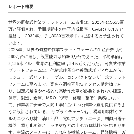
レポート概要
世界の調整式作業プラットフォーム市場は、2025年に5653百
万と評価され、予測期間中の年平均成長率（CAGR）6.4％で
推移し、2032年までに8680百万米ドルに達すると予測されて
います。
2025年、世界の調整式作業プラットフォームの生産台数は約
290万台に達し、設置能力は約360万台であった。平均単価は
2,135米ドル、業界の粗利益率は34％近くだった。 可変式作業
プラットフォームは、伸縮式作業台や移動式ポディウムから、
モジュラー式リフトテーブル、コンパクトなシザー式プラット
フォームに至るまで、高さを調整可能なアクセス構造物であ
り、固定式足場や本格的な高所作業車が必要とされない建設、
保守、製造、倉庫、MRO（保守・修理・整備）業務におい
て、作業者に安全で人間工学に基づいた作業位置を提供するよ
うに設計されている。 サプライチェーンは、構造用鋼材やア
ルミニウム形材、油圧部品、電動アクチュエータ、制御用電子
機器、滑り止め複合デッキ材などの上流の原材料から始まりま
す。中流のメーカーは、これらを機械フレーム、昇降機構、ガ