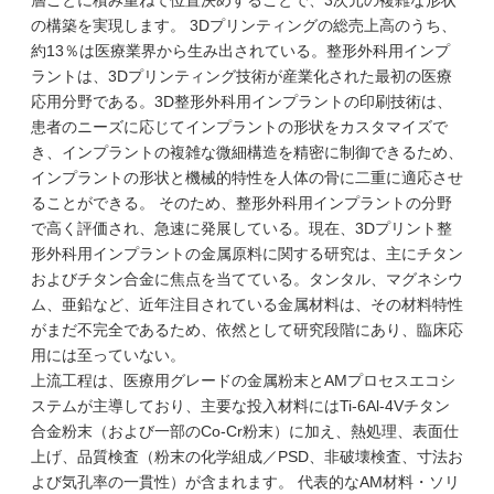
層ごとに積み重ねて位置決めすることで、3次元の複雑な形状
の構築を実現します。 3Dプリンティングの総売上高のうち、
約13％は医療業界から生み出されている。整形外科用インプ
ラントは、3Dプリンティング技術が産業化された最初の医療
応用分野である。3D整形外科用インプラントの印刷技術は、
患者のニーズに応じてインプラントの形状をカスタマイズで
き、インプラントの複雑な微細構造を精密に制御できるため、
インプラントの形状と機械的特性を人体の骨に二重に適応させ
ることができる。 そのため、整形外科用インプラントの分野
で高く評価され、急速に発展している。現在、3Dプリント整
形外科用インプラントの金属原料に関する研究は、主にチタン
およびチタン合金に焦点を当てている。タンタル、マグネシウ
ム、亜鉛など、近年注目されている金属材料は、その材料特性
がまだ不完全であるため、依然として研究段階にあり、臨床応
用には至っていない。
上流工程は、医療用グレードの金属粉末とAMプロセスエコシ
ステムが主導しており、主要な投入材料にはTi-6Al-4Vチタン
合金粉末（および一部のCo-Cr粉末）に加え、熱処理、表面仕
上げ、品質検査（粉末の化学組成／PSD、非破壊検査、寸法お
よび気孔率の一貫性）が含まれます。 代表的なAM材料・ソリ