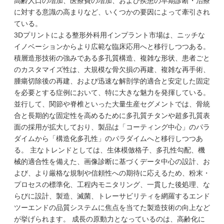
高齢人口の増加、医療費の増加、および疾患の早期診断・治療
に対する意識の高まりなど、いくつかの要因によって牽引され
ている。
3Dプリントによる整形外科用インプラント市場は、ニッチな
イノベーションからより広範な臨床応用へと移行しつつある。
積層造形技術の強みである多孔質構造、複雑な形状、患者ごと
のカスタマイズ性は、大規模な骨欠損の再建、複雑な再手術、
腫瘍切除後の再建、および迅速な解剖学的適合と安定した固定
を必要とする症例において、特に大きな魅力を発揮している。
並行して、関節や脊椎といった大量生産セグメントでは、骨統
合と長期的な固定性を高めるために多孔質チタンや超多孔質表
面の採用が拡大しており、製品は「コーティング中心」のパラ
ダイムから「構造化多孔性」のパラダイムへと移行しつつあ
る。 主なトレンドとしては、生体模倣格子、多孔性勾配、機
械的適合性を備えた、画像診断に基づくデータ中心の設計、お
よび、より厳格な規制や信頼性への期待に応えるため、粉末・
プロセスの標準化、工程内モニタリング、一貫した後処理、な
らびに設計、製造、滅菌、トレーサビリティを網羅するエンド
ツーエンドの品質システムに焦点を当てた製造技術の向上など
が挙げられます。 成長の原動力となっているのは、高齢化に