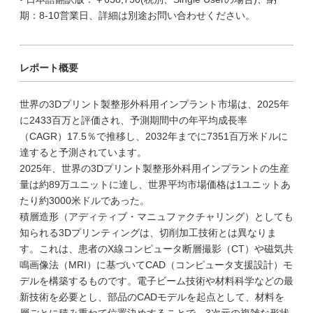
期：8-10営業日、詳細は別途お問い合わせください。
レポート概要
世界の3Dプリント製整形外科用インプラント市場は、2025年
に2433百万と評価され、予測期間中の年平均成長率
（CAGR）17.5％で推移し、2032年までに7351百万米ドルに
達すると予測されています。
2025年、世界の3Dプリント製整形外科用インプラントの生産
量は約89万ユニットに達し、世界平均市場価格は1ユニットあ
たり約3000米ドルであった。
積層造形（アディティブ・マニュファクチャリング）としても
知られる3Dプリンティングは、切削加工技術とは異なりま
す。これは、患者のX線コンピュータ断層撮影（CT）や磁気共
鳴画像法（MRI）に基づいてCAD（コンピュータ支援設計）モ
デルを構築するものです。電子ビーム技術や材料科学などの最
新技術を必要とし、部品のCADモデルを起点として、材料を