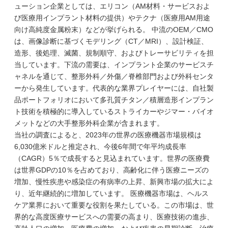
ューション企業としては、エリコン（AM材料・サービスおよ
び医療用インプラント材料の提供）やテクナ（医療用AM用途
向け高純度金属粉末）などが挙げられる。 中流のOEM／CMO
は、画像診断に基づくモデリング（CT／MRI）、設計検証、
造形、後処理、滅菌、規制順守、およびトレーサビリティを担
当しています。下流の需要は、インプラント企業のサービスチ
ャネルを通じて、整形外科／外傷／脊椎部門および外科センタ
ーから発生しています。代表的な業界プレイヤーには、自社製
品ポートフォリオにおいて多孔質チタン／積層造形インプラン
ト技術を積極的に導入しているストライカーやジマー・バイオ
メットなどの大手整形外科企業が含まれます。
当社の調査によると、2023年の世界の医療機器市場規模は
6,030億米ドルと推定され、今後6年間で年平均成長率
（CAGR）5％で成長すると見込まれています。世界の医療費
は世界GDPの10％を占めており、高齢化に伴う医療ニーズの
増加、慢性疾患や感染症の有病率の上昇、新興市場の拡大によ
り、近年継続的に増加しています。 医療機器市場は、ヘルス
ケア業界において重要な役割を果たしている。この市場は、世
界的な高度医療サービスへの需要の高まり、医療技術の進歩、