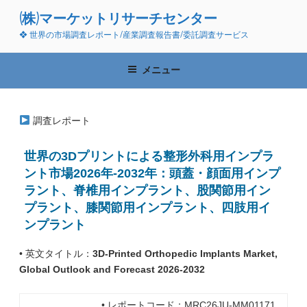
コ
(株)マーケットリサーチセンター
ン
❖ 世界の市場調査レポート/産業調査報告書/委託調査サービス
テ
ン
ツ
メニュー
へ
ス
キ
調査レポート
ッ
プ
世界の3Dプリントによる整形外科用インプラ
ント市場2026年-2032年：頭蓋・顔面用インプ
ラント、脊椎用インプラント、股関節用イン
プラント、膝関節用インプラント、四肢用イ
ンプラント
• 英文タイトル：
3D-Printed Orthopedic Implants Market,
Global Outlook and Forecast 2026-2032
• レポートコード：MRC26JU-MM01171