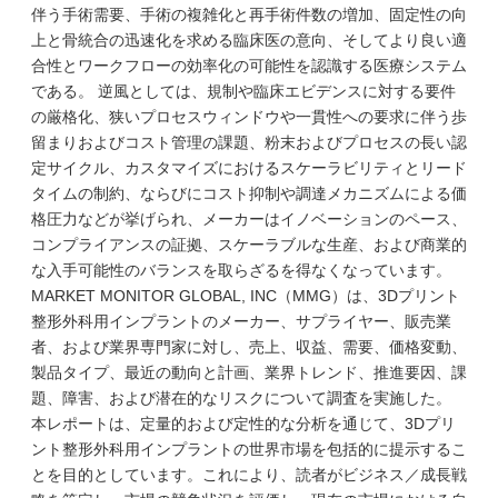
伴う手術需要、手術の複雑化と再手術件数の増加、固定性の向
上と骨統合の迅速化を求める臨床医の意向、そしてより良い適
合性とワークフローの効率化の可能性を認識する医療システム
である。 逆風としては、規制や臨床エビデンスに対する要件
の厳格化、狭いプロセスウィンドウや一貫性への要求に伴う歩
留まりおよびコスト管理の課題、粉末およびプロセスの長い認
定サイクル、カスタマイズにおけるスケーラビリティとリード
タイムの制約、ならびにコスト抑制や調達メカニズムによる価
格圧力などが挙げられ、メーカーはイノベーションのペース、
コンプライアンスの証拠、スケーラブルな生産、および商業的
な入手可能性のバランスを取らざるを得なくなっています。
MARKET MONITOR GLOBAL, INC（MMG）は、3Dプリント
整形外科用インプラントのメーカー、サプライヤー、販売業
者、および業界専門家に対し、売上、収益、需要、価格変動、
製品タイプ、最近の動向と計画、業界トレンド、推進要因、課
題、障害、および潜在的なリスクについて調査を実施した。
本レポートは、定量的および定性的な分析を通じて、3Dプリ
ント整形外科用インプラントの世界市場を包括的に提示するこ
とを目的としています。これにより、読者がビジネス／成長戦