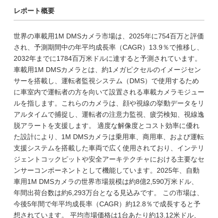
レポート概要
世界の車載用1M DMSカメラ市場は、2025年に754百万と評価
され、予測期間中の年平均成長率（CAGR）13.9％で推移し、
2032年までに1784百万米ドルに達すると予測されています。
車載用1M DMSカメラとは、約1メガピクセルのイメージセン
サーを搭載し、運転者監視システム（DMS）で使用するため
に車室内で運転者の方を向いて設置される車載カメラモジュー
ルを指します。これらのカメラは、顔や視線の挙動データをリ
アルタイムで捕捉し、運転者の注意力監視、疲労検知、視線逸
脱アラートを支援します。 適度な解像度とコスト効率に優れ
た設計により、1M DMSカメラは乗用車、商用車、および運転
支援システムを搭載した車両で広く使用されており、インテリ
ジェントコックピットや安全アーキテクチャにおける主要なセ
ンサーコンポーネントとして機能しています。2025年、自動
車用1M DMSカメラの世界市場規模は約8億2,590万米ドル、
年間出荷台数は約6,293万台となる見込みです。 この市場は、
今後5年間で年平均成長率（CAGR）約12.8％で成長すると予
想されています。 平均市場価格は1台あたり約13.12米ドル、