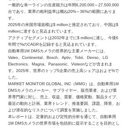
一般的な単一ラインの生産能力は年間6,200,000～27,500,000
台であり、業界の粗利益率は概ね20%～36%の範囲にありま
す。
2025年の米国市場規模は$ millionと推定されており、中国は$
millionに達すると見込まれています。
アクティブセグメントは2032年までに$ millionに達し、今後6
年間で%のCAGRを記録すると見込まれています。
自動車用1M DMSカメラの世界的な主要メーカーには、
Valeo、Continental、Bosch、Aptiv、Tobii、Denso、LG
Electronics、Magna、Panasonic、Visteonなどが含まれま
す。2025年、世界のトップ5企業の売上高シェアはおよそ%で
した。
MARKET MONITOR GLOBAL, INC（MMG）は、自動車用1M
DMSカメラのメーカー、サプライヤー、販売業者、および業
界専門家に対し、売上、収益、需要、価格変動、製品タイプ、
最近の動向と計画、業界トレンド、推進要因、課題、障害、お
よび潜在的なリスクについて調査を実施しました。
本レポートは、定量的および定性的分析を通じて、自動車用
1M DMSカメラの世界市場を包括的に提示することを目的とし