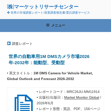
コ
(株)マーケットリサーチセンター
ン
❖ 世界の市場調査レポート/産業調査報告書/委託調査サービス
テ
ン
ツ
メニュー
へ
ス
キ
調査レポート
ッ
プ
世界の自動車用1M DMSカメラ市場2026
年-2032年：能動型、受動型
• 英文タイトル：
1M DMS Camera for Vehicle Market,
Global Outlook and Forecast 2026-2032
• レポートコード：MRC26JU-MM11914
• 出版社/出版日：
Market Monitor Global
/
2026年6月
• レポート形態：英語、PDF、156ページ