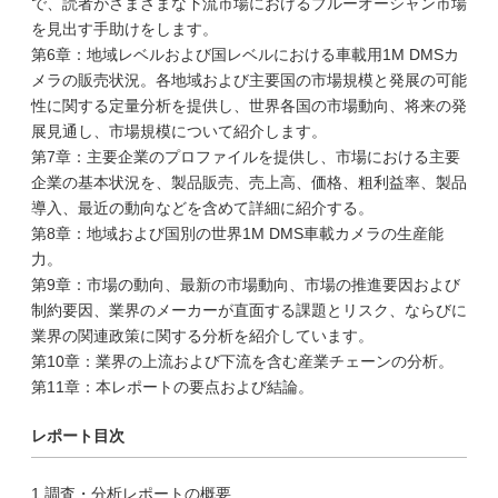
で、読者がさまざまな下流市場におけるブルーオーシャン市場
を見出す手助けをします。
第6章：地域レベルおよび国レベルにおける車載用1M DMSカ
メラの販売状況。各地域および主要国の市場規模と発展の可能
性に関する定量分析を提供し、世界各国の市場動向、将来の発
展見通し、市場規模について紹介します。
第7章：主要企業のプロファイルを提供し、市場における主要
企業の基本状況を、製品販売、売上高、価格、粗利益率、製品
導入、最近の動向などを含めて詳細に紹介する。
第8章：地域および国別の世界1M DMS車載カメラの生産能
力。
第9章：市場の動向、最新の市場動向、市場の推進要因および
制約要因、業界のメーカーが直面する課題とリスク、ならびに
業界の関連政策に関する分析を紹介しています。
第10章：業界の上流および下流を含む産業チェーンの分析。
第11章：本レポートの要点および結論。
レポート目次
1 調査・分析レポートの概要