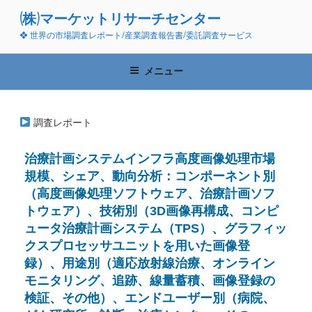
コ
(株)マーケットリサーチセンター
ン
❖ 世界の市場調査レポート/産業調査報告書/委託調査サービス
テ
ン
ツ
メニュー
へ
ス
キ
調査レポート
ッ
プ
治療計画システムインフラ高度画像処理市場
規模、シェア、動向分析：コンポーネント別
（高度画像処理ソフトウェア、治療計画ソフ
トウェア）、技術別（3D画像再構成、コンピ
ュータ治療計画システム（TPS）、グラフィッ
クスプロセッサユニットを用いた画像登
録）、用途別（適応放射線治療、オンライン
モニタリング、追跡、線量蓄積、画像登録の
検証、その他）、エンドユーザー別（病院、