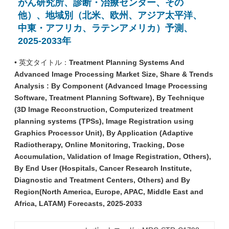
がん研究所、診断・治療センター、その
他）、地域別（北米、欧州、アジア太平洋、
中東・アフリカ、ラテンアメリカ）予測、
2025-2033年
• 英文タイトル：
Treatment Planning Systems And
Advanced Image Processing Market Size, Share & Trends
Analysis : By Component (Advanced Image Processing
Software, Treatment Planning Software), By Technique
(3D Image Reconstruction, Computerized treatment
planning systems (TPSs), Image Registration using
Graphics Processor Unit), By Application (Adaptive
Radiotherapy, Online Monitoring, Tracking, Dose
Accumulation, Validation of Image Registration, Others),
By End User (Hospitals, Cancer Research Institute,
Diagnostic and Treatment Centers, Others) and By
Region(North America, Europe, APAC, Middle East and
Africa, LATAM) Forecasts, 2025-2033