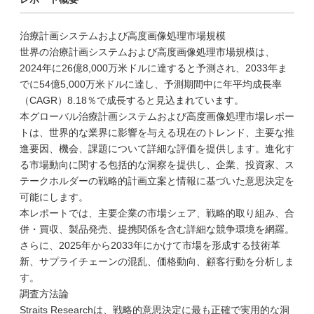
治療計画システムおよび高度画像処理市場規模
世界の治療計画システムおよび高度画像処理市場規模は、
2024年に26億8,000万米ドルに達すると予測され、2033年ま
でに54億5,000万米ドルに達し、予測期間中に年平均成長率
（CAGR）8.18％で成長すると見込まれています。
本グローバル治療計画システムおよび高度画像処理市場レポー
トは、世界的な業界に影響を与える現在のトレンド、主要な推
進要因、機会、課題について詳細な評価を提供します。進化す
る市場動向に関する包括的な洞察を提供し、企業、投資家、ス
テークホルダーの戦略的計画立案と情報に基づいた意思決定を
可能にします。
本レポートでは、主要企業の市場シェア、戦略的取り組み、合
併・買収、製品発売、提携関係を含む詳細な競争環境を網羅。
さらに、2025年から2033年にかけて市場を形成する技術革
新、サプライチェーンの混乱、価格動向、顧客行動を分析しま
す。
調査方法論
Straits Researchは、戦略的意思決定に最も正確で実用的な洞