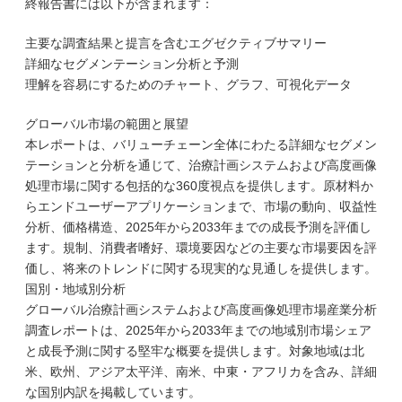
終報告書には以下が含まれます：
主要な調査結果と提言を含むエグゼクティブサマリー
詳細なセグメンテーション分析と予測
理解を容易にするためのチャート、グラフ、可視化データ
グローバル市場の範囲と展望
本レポートは、バリューチェーン全体にわたる詳細なセグメン
テーションと分析を通じて、治療計画システムおよび高度画像
処理市場に関する包括的な360度視点を提供します。原材料か
らエンドユーザーアプリケーションまで、市場の動向、収益性
分析、価格構造、2025年から2033年までの成長予測を評価し
ます。規制、消費者嗜好、環境要因などの主要な市場要因を評
価し、将来のトレンドに関する現実的な見通しを提供します。
国別・地域別分析
グローバル治療計画システムおよび高度画像処理市場産業分析
調査レポートは、2025年から2033年までの地域別市場シェア
と成長予測に関する堅牢な概要を提供します。対象地域は北
米、欧州、アジア太平洋、南米、中東・アフリカを含み、詳細
な国別内訳を掲載しています。