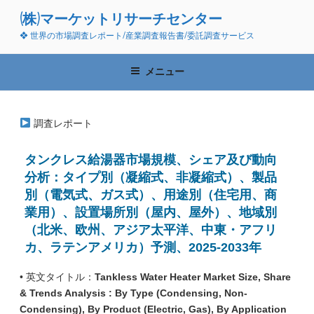
コ
(株)マーケットリサーチセンター
ン
❖ 世界の市場調査レポート/産業調査報告書/委託調査サービス
テ
ン
ツ
メニュー
へ
ス
キ
調査レポート
ッ
プ
タンクレス給湯器市場規模、シェア及び動向
分析：タイプ別（凝縮式、非凝縮式）、製品
別（電気式、ガス式）、用途別（住宅用、商
業用）、設置場所別（屋内、屋外）、地域別
（北米、欧州、アジア太平洋、中東・アフリ
カ、ラテンアメリカ）予測、2025-2033年
• 英文タイトル：
Tankless Water Heater Market Size, Share
& Trends Analysis : By Type (Condensing, Non-
Condensing), By Product (Electric, Gas), By Application