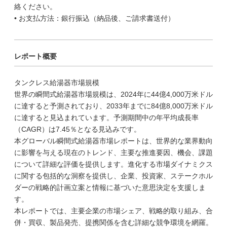
絡ください。
• お支払方法：銀行振込（納品後、ご請求書送付）
レポート概要
タンクレス給湯器市場規模
世界の瞬間式給湯器市場規模は、2024年に44億4,000万米ドル
に達すると予測されており、2033年までに84億8,000万米ドル
に達すると見込まれています。予測期間中の年平均成長率
（CAGR）は7.45％となる見込みです。
本グローバル瞬間式給湯器市場レポートは、世界的な業界動向
に影響を与える現在のトレンド、主要な推進要因、機会、課題
について詳細な評価を提供します。進化する市場ダイナミクス
に関する包括的な洞察を提供し、企業、投資家、ステークホル
ダーの戦略的計画立案と情報に基づいた意思決定を支援しま
す。
本レポートでは、主要企業の市場シェア、戦略的取り組み、合
併・買収、製品発売、提携関係を含む詳細な競争環境を網羅。