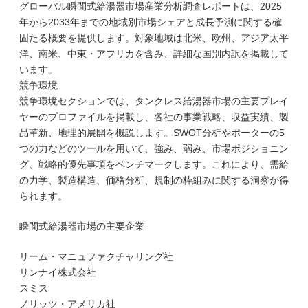
グローバル瞬間式給湯器市場産業分析調査レポートは、2025
年から2033年までの地域別市場シェアと成長予測に関する確
固たる概要を提供します。対象地域は北米、欧州、アジア太平
洋、南米、中東・アフリカを含み、詳細な国別内訳を掲載して
います。
競争環境
競争環境セクションでは、タンクレス給湯器市場の主要プレイ
ヤーのプロファイルを掲載し、各社の事業戦略、収益実績、製
品革新、地理的展開を概説します。SWOT分析やポーターの5
つの力などのツールを用いて、強み、弱み、市場ポジショニン
グ、戦略的優先事項をベンチマークします。これにより、需給
の力学、製造構造、価格分析、規制の枠組みに関する洞察が得
られます。
瞬間式給湯器市場の主要企業
リーム・マニュファクチャリング社
リンナイ株式会社
スミス
ノリッツ・アメリカ社