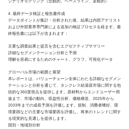
シナリオモデリング（悲観的、ベースライン、楽観的）
4. 最終データ検証と報告書作成
データポイントが集計・分析された後、結果は内部アナリスト
および外部業界専門家による追加の検証プロセスを経ます。最
終報告書には以下が含まれます：
主要な調査結果と提言を含むエグゼクティブサマリー
詳細なセグメンテーション分析と予測
理解を容易にするためのチャート、グラフ、可視化データ
グローバル市場の範囲と展望
本レポートは、バリューチェーン全体にわたる詳細なセグメン
テーションと分析を通じて、タンクレス給湯器市場に関する包
括的な360度視点を提供します。原材料からエンドユーザー用
途まで、市場の動向、収益性分析、価格構造、2025年から
2033年までの成長予測を評価します。規制、消費者嗜好、環
境要因などの主要な市場要因を評価し、将来のトレンドに関す
る現実的な見通しを提供します。
国別・地域別分析