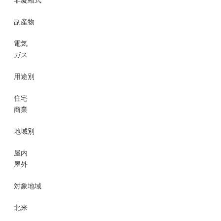
非凝縮式
副産物
電気
ガス
用途別
住宅
商業
地域別
屋内
屋外
対象地域
北米