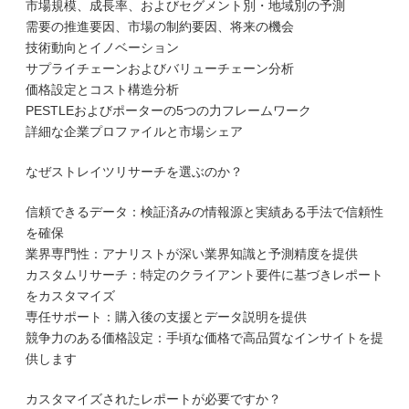
市場規模、成長率、およびセグメント別・地域別の予測
需要の推進要因、市場の制約要因、将来の機会
技術動向とイノベーション
サプライチェーンおよびバリューチェーン分析
価格設定とコスト構造分析
PESTLEおよびポーターの5つの力フレームワーク
詳細な企業プロファイルと市場シェア
なぜストレイツリサーチを選ぶのか？
信頼できるデータ：検証済みの情報源と実績ある手法で信頼性
を確保
業界専門性：アナリストが深い業界知識と予測精度を提供
カスタムリサーチ：特定のクライアント要件に基づきレポート
をカスタマイズ
専任サポート：購入後の支援とデータ説明を提供
競争力のある価格設定：手頃な価格で高品質なインサイトを提
供します
カスタマイズされたレポートが必要ですか？