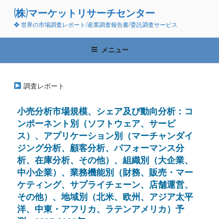
コ
(株)マーケットリサーチセンター
ン
❖ 世界の市場調査レポート/産業調査報告書/委託調査サービス
テ
ン
ツ
メニュー
へ
ス
キ
調査レポート
ッ
プ
小売分析市場規模、シェア及び動向分析：コ
ンポーネント別（ソフトウェア、サービ
ス）、アプリケーション別（マーチャンダイ
ジング分析、顧客分析、パフォーマンス分
析、在庫分析、その他）、組織別（大企業、
中小企業）、業務機能別（財務、販売・マー
ケティング、サプライチェーン、店舗運営、
その他）、地域別（北米、欧州、アジア太平
洋、中東・アフリカ、ラテンアメリカ）予