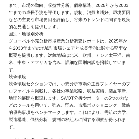
まで、市場の動向、収益性分析、価格構造、2025年から2033
年までの成長予測を評価します。規制、消費者嗜好、環境要因
などの主要な市場要因を評価し、将来のトレンドに関する現実
的な見通しを提供します。
国別・地域別分析
グローバル小売分析市場産業分析調査レポートは、2025年か
ら2033年までの地域別市場シェアと成長予測に関する堅牢な
概要を提供します。対象地域は北米、欧州、アジア太平洋、南
米、中東・アフリカを含み、詳細な国別内訳を掲載していま
す。
競争環境
競争環境セクションでは、小売分析市場の主要プレイヤーのプ
ロファイルを掲載し、各社の事業戦略、収益実績、製品革新、
地理的展開を概説します。SWOT分析やポーターの5つの力な
どのツールを用いて、強み、弱み、市場ポジショニング、戦略
的優先事項をベンチマークします。これにより、需給の力学、
製造構造、価格分析、規制の枠組みに関する洞察が得られま
す。