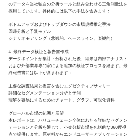
のデータを当社独自の分析ツールと組み合わせる三角測量法を
採用しています。具体的には以下の手法を含みます：
ボトムアップおよびトップダウンの市場規模推定手法
回帰分析と予測モデル
シナリオモデリング（悲観的、ベースライン、楽観的）
4. 最終データ検証と報告書作成
データポイントが集計・分析された後、結果は内部アナリスト
および外部業界専門家による追加の検証プロセスを経ます。最
終報告書には以下が含まれます：
主要な調査結果と提言を含むエグゼクティブサマリー
詳細なセグメンテーション分析と予測
理解を容易にするためのチャート、グラフ、可視化資料
グローバル市場の範囲と展望
本レポートは、バリューチェーン全体にわたる詳細なセグメン
テーションと分析を通じて、小売分析市場を包括的な360度視
点で提供します。原材料からエンドユーザーアプリケーション