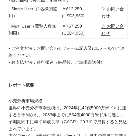
• 販売価格（英語版、消費税別）
Single User（1名様閲覧
￥612,250
▷ お問い合
用）
(USD3,950)
わせ
Multi User（閲覧人数無
￥767,250
▷ お問い合
制限）
(USD4,950)
わせ
• ご注文方法：お問い合わせフォーム記入又はEメールでご連
絡ください。
• お支払方法：銀行振込（納品後、ご請求書送付）
レポート概要
小売分析市場規模
世界の小売分析市場規模は、2024年に42億5000万米ドルに達
すると予測され、2033年までに564億4000万米ドルに達し、
予測期間中に年平均成長率（CAGR）20.7％で成長すると見込
まれています。
本グローバル小売分析市場レポートは、世界中の業界に影響を