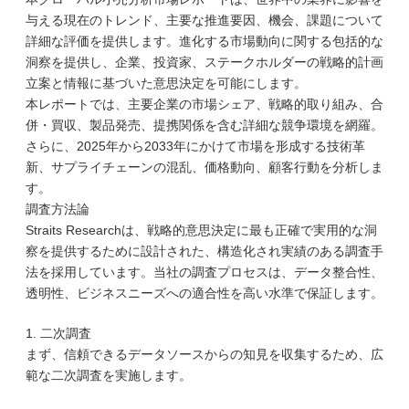
与える現在のトレンド、主要な推進要因、機会、課題について
詳細な評価を提供します。進化する市場動向に関する包括的な
洞察を提供し、企業、投資家、ステークホルダーの戦略的計画
立案と情報に基づいた意思決定を可能にします。
本レポートでは、主要企業の市場シェア、戦略的取り組み、合
併・買収、製品発売、提携関係を含む詳細な競争環境を網羅。
さらに、2025年から2033年にかけて市場を形成する技術革
新、サプライチェーンの混乱、価格動向、顧客行動を分析しま
す。
調査方法論
Straits Researchは、戦略的意思決定に最も正確で実用的な洞
察を提供するために設計された、構造化され実績のある調査手
法を採用しています。当社の調査プロセスは、データ整合性、
透明性、ビジネスニーズへの適合性を高い水準で保証します。
1. 二次調査
まず、信頼できるデータソースからの知見を収集するため、広
範な二次調査を実施します。