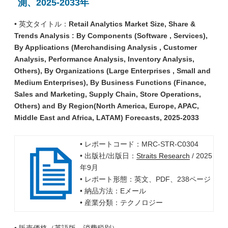
測、2025-2033年
• 英文タイトル：
Retail Analytics Market Size, Share &
Trends Analysis : By Components (Software , Services),
By Applications (Merchandising Analysis , Customer
Analysis, Performance Analysis, Inventory Analysis,
Others), By Organizations (Large Enterprises , Small and
Medium Enterprises), By Business Functions (Finance,
Sales and Marketing, Supply Chain, Store Operations,
Others) and By Region(North America, Europe, APAC,
Middle East and Africa, LATAM) Forecasts, 2025-2033
• レポートコード：MRC-STR-C0304
• 出版社/出版日：
Straits Research
/ 2025
年9月
• レポート形態：英文、PDF、238ページ
• 納品方法：Eメール
• 産業分類：テクノロジー