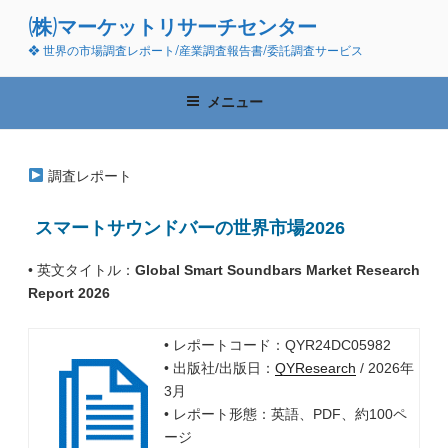
コ
(株)マーケットリサーチセンター
ン
❖ 世界の市場調査レポート/産業調査報告書/委託調査サービス
テ
ン
ツ
メニュー
へ
ス
キ
調査レポート
ッ
プ
スマートサウンドバーの世界市場2026
• 英文タイトル：
Global Smart Soundbars Market Research
Report 2026
• レポートコード：QYR24DC05982
• 出版社/出版日：
QYResearch
/ 2026年
3月
• レポート形態：英語、PDF、約100ペ
ージ