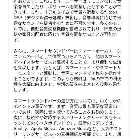
があります。これにより、ユーザーはリモコンなしで音
楽を再生したり、ボリュームを調整したりすることがで
きます。また、リアルタイムで音質を調整するための
DSP（デジタル信号処理）技術は、音響環境に応じて最
適なサウンドを提供するために不可欠です。多くのモデ
ルでは、自動音質調整機能が搭載されており、部屋の形
状や家具の配置に応じて音質を調整することが可能で
す。
さらに、スマートサウンドバーはスマートホームエコシ
ステムの一部として位置づけられており、他のスマート
デバイスやサービスと連携することで、より便利な生活
を実現します。たとえば、スマートライトやスマートサ
ーモスタットと連動し、音声コマンドでそれらを操作す
ることができます。このような機能は、家の中での利便
性を大幅に向上させ、生活の質を向上させる役割を果た
します。
スマートサウンドバーの選び方については、いくつかの
ポイントが重要です。まず、音質は最も重要な要素の一
つであり、実際に音を聴いてみることをお勧めします。
次に、接続性や対応するストリーミングサービスもチェ
ックしておくべきポイントです。最新のモデルでは、
Spotify、Apple Music、Amazon Musicなど、人気のスト
リーミングサービスへの直接接続が可能です。また、用