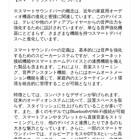
※スマートサウンドバーの概念は、近年の家庭用オーデ
ィオ機器の進化と密接に関連しています。このデバイス
は、テレビや他のメディアプレイヤーからの音声出力を
強化するために設計されていますが、単なる音声強化機
器にとどまらず、さまざまな機能を持つスマートデバイ
スへと進化しています。
スマートサウンドバーの定義は、基本的には音声を強化
するためのスピーカーシステムですが、インターネット
接続機能やスマートホームデバイスとの連携機能を備え
た製品も含まれます。これにより、音楽ストリーミン
グ、音声アシスタント機能、さらにはホームオートメー
ション機能を通じて、家庭内のエンターテインメント環
境を統合的に管理することが可能となります。
特徴としては、コンパクトなデザインが挙げられます。
従来のオーディオシステムに比べて、設置スペースを取
らず、スタイリッシュに仕上げられていることが多いで
す。また、多くのモデルではBluetoothやWi-Fi接続が可能
で、スマートフォンやタブレットから直接音楽をストリ
ーミングしたり、他のデバイスと連携したりできるのも
大きな魅力となっています。さらに、一部のスマートサ
ウンドバーでは、ドルビーアトモスやDTS:Xといった高