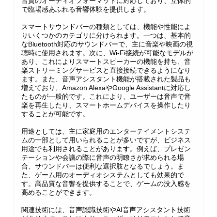
音質のオーディオフォーマットに対応しており、立体的
で臨場感あふれる音響体験を提供します。
スマートサウンドバーの種類としては、機能や性能によ
りいくつかのカテゴリに分けられます。一つは、基本的
なBluetooth対応のサウンドバーで、主に音楽や映画の視
聴時に使用されます。次に、Wi-Fi接続が可能なモデルが
あり、これによりスマートスピーカーの機能を持ち、音
楽ストリーミングサービスと直接接続できるようになり
ます。また、音声アシスタント機能が搭載された製品も
増えており、Amazon AlexaやGoogle Assistantに対応し
たものが一般的です。これにより、ユーザーは音声で音
楽を再生したり、スマートホームデバイスを操作したり
することが可能です。
用途としては、主に家庭用のエンターテイメントシステ
ムの一部として用いられることが多いですが、ビジネス
用途でも利用されることがあります。例えば、プレゼン
テーションや会議の際に音声の明瞭さが求められる場
合、サウンドバーは便利な選択肢となるでしょう。ま
た、ゲーム用のオーディオシステムとしても効果的で
す。高品質な音響を提供することで、ゲームの没入感を
高めることができます。
関連技術には、音声認識技術やAI音声アシスタント技術