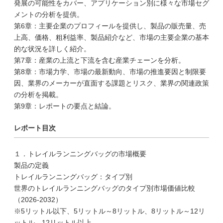
発展の可能性をカバー、アプリケーション別に様々な市場セグ
メントの分析を提供。
第6章：主要企業のプロフィールを提供し、製品の販売量、売
上高、価格、粗利益率、製品紹介など、市場の主要企業の基本
的な状況を詳しく紹介。
第7章：産業の上流と下流を含む産業チェーンを分析。
第8章：市場力学、市場の最新動向、市場の推進要因と制限要
因、業界のメーカーが直面する課題とリスク、業界の関連政策
の分析を掲載。
第9章：レポートの要点と結論。
レポート目次
１．トレイルランニングバッグの市場概要
製品の定義
トレイルランニングバッグ：タイプ別
世界のトレイルランニングバッグのタイプ別市場価値比較
（2026-2032）
※5リットル以下、5リットル～8リットル、8リットル～12リ
ットル、12リットル以上