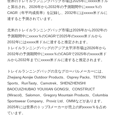
世界のトレイルランニングバッグ市場は2025年にxxxxx米ドル
と算出され、2026年から2032年の予測期間中にxxxxx％の
CAGR（年平均成長率）を記録し、2032年にはxxxxx米ドルに
達すると予測されています。
北米のトレイルランニングバッグ市場は2026年から2032年の
予測期間中にxxxxx％のCAGRで2025年のxxxxx米ドルから
2032年にはxxxxx米ドルに達すると推定されます。
トレイルランニングバッグのアジア太平洋市場は2026年から
2032年の予測期間中にxxxxx％のCAGRで2025年のxxxxx米ド
ルから2032年までにxxxxx米ドルに達すると推定されます。
トレイルランニングバッグの主なグローバルメーカーには、
Zhejiang Aonijie Outdoor Products、Osprey Packs、TETON
Sports、RunTasty、Camotrek、SHENZHENSHI
BAOCUIZHUBAO YOUXIAN GONGSI、CONSTRUCT
(Miracol)、Salomon、Gregory Mountain Products、Columbia
Sportswear Company、Proviz Ltd、OMMなどがあります。
2025年には世界のトップ3メーカーが売上の約xxxxx％を占め
ています。