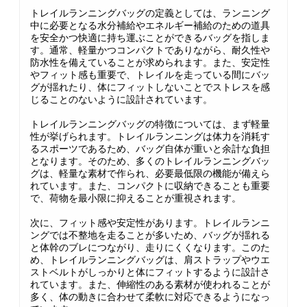
トレイルランニングバッグの定義としては、ランニング
中に必要となる水分補給やエネルギー補給のための道具
を安全かつ快適に持ち運ぶことができるバッグを指しま
す。通常、軽量かつコンパクトでありながら、耐久性や
防水性を備えていることが求められます。また、安定性
やフィット感も重要で、トレイルを走っている間にバッ
グが揺れたり、体にフィットしないことでストレスを感
じることのないように設計されています。
トレイルランニングバッグの特徴については、まず軽量
性が挙げられます。トレイルランニングは体力を消耗す
るスポーツであるため、バッグ自体が重いと余計な負担
となります。そのため、多くのトレイルランニングバッ
グは、軽量な素材で作られ、必要最低限の機能が備えら
れています。また、コンパクトに収納できることも重要
で、荷物を最小限に抑えることが重視されます。
次に、フィット感や安定性があります。トレイルランニ
ングでは不整地を走ることが多いため、バッグが揺れる
と体幹のブレにつながり、走りにくくなります。このた
め、トレイルランニングバッグは、肩ストラップやウエ
ストベルトがしっかりと体にフィットするように設計さ
れています。また、伸縮性のある素材が使われることが
多く、体の動きに合わせて柔軟に対応できるようになっ