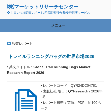
コ
(株)マーケットリサーチセンター
ン
❖ 世界の市場調査レポート/産業調査報告書/委託調査サービス
テ
ン
ツ
メニュー
へ
ス
キ
調査レポート
ッ
プ
トレイルランニングバッグの世界市場2026
• 英文タイトル：
Global Trail Running Bags Market
Research Report 2026
• レポートコード：QYR24DC04781
• 出版社/出版日：
QYResearch
/ 2026年
5月
• レポート形態：英語、PDF、約100ペ
ージ