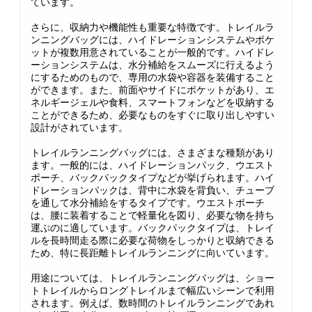
ています。
さらに、収納力や機能性も重要な特徴です。トレイルラ
ンニングバッグには、ハイドレーションシステムやポケ
ットが複数用意されていることが一般的です。ハイドレ
ーションシステムは、水分補給をスムーズに行えるよう
にするためのもので、専用の水袋や容器を装備すること
ができます。また、前面やサイドにポケットがあり、エ
ネルギージェルや食料、スマートフォンなどを収納する
ことができるため、必要なものをすぐに取り出しやすい
設計がされています。
トレイルランニングバッグには、さまざまな種類があり
ます。一般的には、ハイドレーションパック、ウエスト
ポーチ、バックパックタイプなどが挙げられます。ハイ
ドレーションパックは、背中に水袋を背負い、チューブ
を通して水分補給をするタイプです。ウエストポーチ
は、腰に装着することで軽量化を図り、必要な物を持ち
運ぶのに適しています。バックパックタイプは、トレイ
ルを長時間走る際に必要な荷物をしっかりと収納できる
ため、特に長距離トレイルランニングに向いています。
用途については、トレイルランニングバッグは、ショー
トトレイルからロングトレイルまで幅広いシーンで利用
されます。例えば、数時間のトレイルランニングであれ