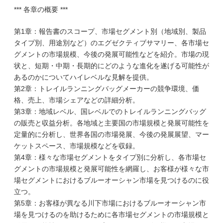
*** 各章の概要 ***
第1章：報告書のスコープ、市場セグメント別（地域別、製品
タイプ別、用途別など）のエグゼクティブサマリー、各市場セ
グメントの市場規模、今後の発展可能性などを紹介。市場の現
状と、短期・中期・長期的にどのような進化を遂げる可能性が
あるのかについてハイレベルな見解を提供。
第2章：トレイルランニングバッグメーカーの競争環境、価
格、売上、市場シェアなどの詳細分析。
第3章：地域レベル、国レベルでのトレイルランニングバッグ
の販売と収益分析。各地域と主要国の市場規模と発展可能性を
定量的に分析し、世界各国の市場発展、今後の発展展望、マー
ケットスペース、市場規模などを収録。
第4章：様々な市場セグメントをタイプ別に分析し、各市場セ
グメントの市場規模と発展可能性を網羅し、お客様が様々な市
場セグメントにおけるブルーオーシャン市場を見つけるのに役
立つ。
第5章：お客様が異なる川下市場におけるブルーオーシャン市
場を見つけるのを助けるために各市場セグメントの市場規模と