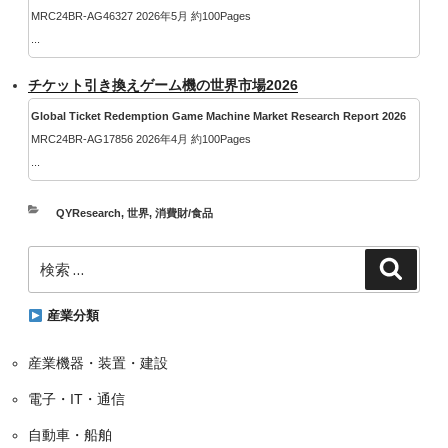
MRC24BR-AG46327 2026年5月 約100Pages
...
チケット引き換えゲーム機の世界市場2026
Global Ticket Redemption Game Machine Market Research Report 2026
MRC24BR-AG17856 2026年4月 約100Pages
...
カ
QYResearch
,
世界
,
消費財/食品
テ
検
ゴ
検
索
索:
リ
ー
産業分類
産業機器・装置・建設
電子・IT・通信
自動車・船舶