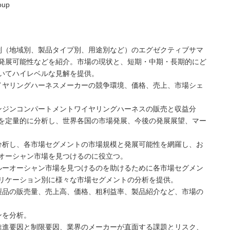
oup
別（地域別、製品タイプ別、用途別など）のエグゼクティブサマ
発展可能性などを紹介。市場の現状と、短期・中期・長期的にど
いてハイレベルな見解を提供。
イヤリングハーネスメーカーの競争環境、価格、売上、市場シェ
ンジンコンパートメントワイヤリングハーネスの販売と収益分
を定量的に分析し、世界各国の市場発展、今後の発展展望、マー
分析し、各市場セグメントの市場規模と発展可能性を網羅し、お
オーシャン市場を見つけるのに役立つ。
ルーオーシャン市場を見つけるのを助けるために各市場セグメン
リケーション別に様々な市場セグメントの分析を提供。
製品の販売量、売上高、価格、粗利益率、製品紹介など、市場の
ンを分析。
推進要因と制限要因、業界のメーカーが直面する課題とリスク、