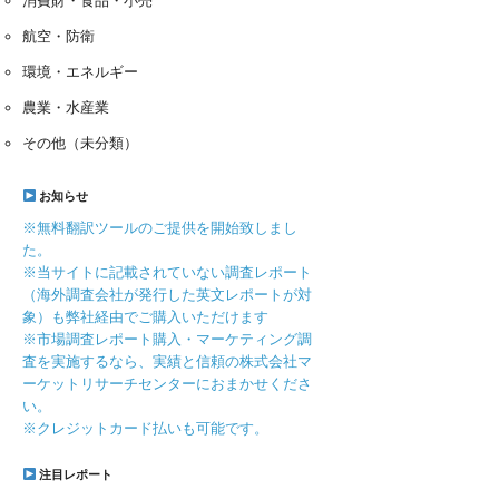
消費財・食品・小売
航空・防衛
環境・エネルギー
農業・水産業
その他（未分類）
お知らせ
※無料翻訳ツールのご提供を開始致しまし
た。
※当サイトに記載されていない調査レポート
（海外調査会社が発行した英文レポートが対
象）も弊社経由でご購入いただけます
※市場調査レポート購入・マーケティング調
査を実施するなら、実績と信頼の株式会社マ
ーケットリサーチセンターにおまかせくださ
い。
※クレジットカード払いも可能です。
注目レポート