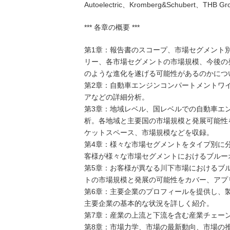
Autoelectric、Kromberg&Schubert、THB Gr
*** 各章の概要 ***
第1章：報告書のスコープ、市場セグメント
リー、各市場セグメントの市場規模、今後の
のような進化を遂げる可能性があるのかにつ
第2章：自動車エンジンコンパートメントワ
アなどの詳細分析。
第3章：地域レベル、国レベルでの自動車エ
析。各地域と主要国の市場規模と発展可能性
ケットスペース、市場規模などを収録。
第4章：様々な市場セグメントをタイプ別に
客様が様々な市場セグメントにおけるブルー
第5章：お客様が異なる川下市場におけるブ
トの市場規模と発展の可能性をカバー、アプ
第6章：主要企業のプロフィールを提供し、
主要企業の基本的な状況を詳しく紹介。
第7章：産業の上流と下流を含む産業チェー
第8章：市場力学、市場の最新動向、市場の