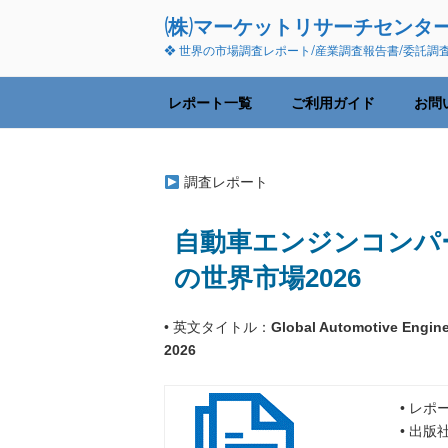
コ
(株)マーケットリサーチセンタ
ン
❖ 世界の市場調査レポート/産業調査報告書/委託調
テ
ン
ツ
レポート一覧
ご利用ガイド
お問
へ
ス
キ
調査レポート
ッ
プ
自動車エンジンコンパ
の世界市場2026
• 英文タイトル：
Global Automotive Engin
2026
• レポ
• 出版