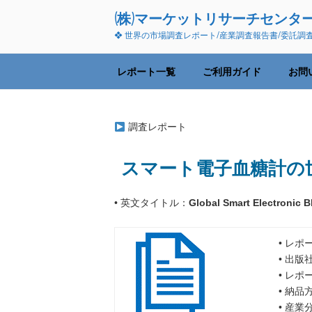
コ
(株)マーケットリサーチセンタ
ン
❖ 世界の市場調査レポート/産業調査報告書/委託調
テ
ン
ツ
レポート一覧
ご利用ガイド
お問
へ
ス
キ
調査レポート
ッ
プ
スマート電子血糖計の世
• 英文タイトル：
Global Smart Electronic 
• レポ
• 出版
• レポ
• 納
• 産