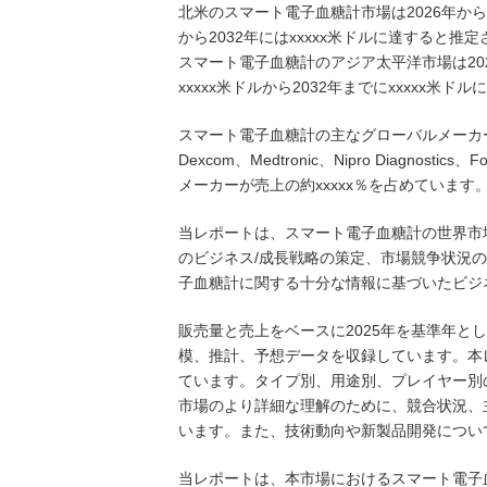
北米のスマート電子血糖計市場は2026年から20
から2032年にはxxxxx米ドルに達すると推
スマート電子血糖計のアジア太平洋市場は2026年
xxxxx米ドルから2032年までにxxxxx米
スマート電子血糖計の主なグローバルメーカーには、Roc
Dexcom、Medtronic、Nipro Diagnost
メーカーが売上の約xxxxx％を占めています
当レポートは、スマート電子血糖計の世界市
のビジネス/成長戦略の策定、市場競争状況
子血糖計に関する十分な情報に基づいたビジ
販売量と売上をベースに2025年を基準年とし
模、推計、予想データを収録しています。本
ています。タイプ別、用途別、プレイヤー別
市場のより詳細な理解のために、競合状況、
います。また、技術動向や新製品開発につい
当レポートは、本市場におけるスマート電子