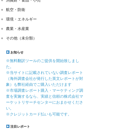
消費財・食品・小売
航空・防衛
環境・エネルギー
農業・水産業
その他（未分類）
お知らせ
※無料翻訳ツールのご提供を開始致しまし
た。
※当サイトに記載されていない調査レポート
（海外調査会社が発行した英文レポートが対
象）も弊社経由でご購入いただけます
※市場調査レポート購入・マーケティング調
査を実施するなら、実績と信頼の株式会社マ
ーケットリサーチセンターにおまかせくださ
い。
※クレジットカード払いも可能です。
注目レポート