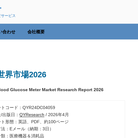
ー
査サービス
い合わせ
会社概要
界市場2026
Blood Glucose Meter Market Research Report 2026
ートコード：QYR24DC04059
社/出版日：
QYResearch
/ 2026年4月
ート形態：英語、PDF、約100ページ
品方法：Eメール（納期：3日）
業分類：医療機器＆消耗品