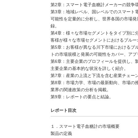
第2章：スマート電子血糖計メーカーの競争
第3章：地域レベル、国レベルでのスマート
可能性を定量的に分析し、世界各国の市場発
録。
第4章：様々な市場セグメントをタイプ別に
客様が様々な市場セグメントにおけるブルー
第5章：お客様が異なる川下市場におけるブ
トの市場規模と発展の可能性をカバー、アプ
第6章：主要企業のプロフィールを提供し、
主要企業の基本的な状況を詳しく紹介。
第7章：産業の上流と下流を含む産業チェー
第8章：市場力学、市場の最新動向、市場の
業界の関連政策の分析を掲載。
第9章：レポートの要点と結論。
レポート目次
１．スマート電子血糖計の市場概要
製品の定義