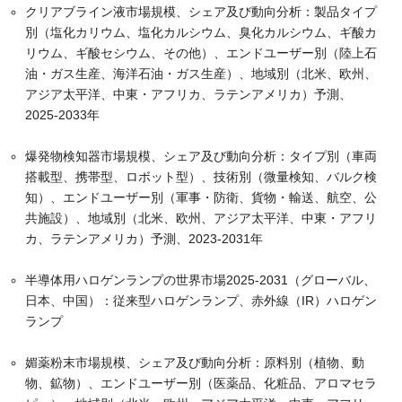
クリアブライン液市場規模、シェア及び動向分析：製品タイプ
別（塩化カリウム、塩化カルシウム、臭化カルシウム、ギ酸カ
リウム、ギ酸セシウム、その他）、エンドユーザー別（陸上石
油・ガス生産、海洋石油・ガス生産）、地域別（北米、欧州、
アジア太平洋、中東・アフリカ、ラテンアメリカ）予測、
2025-2033年
爆発物検知器市場規模、シェア及び動向分析：タイプ別（車両
搭載型、携帯型、ロボット型）、技術別（微量検知、バルク検
知）、エンドユーザー別（軍事・防衛、貨物・輸送、航空、公
共施設）、地域別（北米、欧州、アジア太平洋、中東・アフリ
カ、ラテンアメリカ）予測、2023-2031年
半導体用ハロゲンランプの世界市場2025-2031（グローバル、
日本、中国）：従来型ハロゲンランプ、赤外線（IR）ハロゲン
ランプ
媚薬粉末市場規模、シェア及び動向分析：原料別（植物、動
物、鉱物）、エンドユーザー別（医薬品、化粧品、アロマセラ