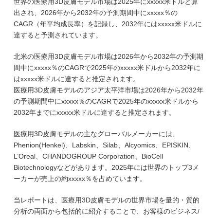
世界の医療用3D皮膚モデル市場は2025年にxxxxx米ドルと算
出され、2026年から2032年の予測期間中にxxxxx％の
CAGR（年平均成長率）を記録し、2032年にはxxxxx米ドルに
達すると予測されています。
北米の医療用3D皮膚モデル市場は2026年から2032年の予測期
間中にxxxxx％のCAGRで2025年のxxxxx米ドルから2032年に
はxxxxx米ドルに達すると推定されます。
医療用3D皮膚モデルのアジア太平洋市場は2026年から2032年
の予測期間中にxxxxx％のCAGRで2025年のxxxxx米ドルから
2032年までにxxxxx米ドルに達すると推定されます。
医療用3D皮膚モデルの主なグローバルメーカーには、
Phenion(Henkel)、Labskin、Silab、Alcyomics、EPISKIN、
L’Oreal、CHANDOGROUP Corporation、BioCell
Biotechnologyなどがあります。2025年には世界のトップ3メ
ーカーが売上の約xxxxx％を占めています。
当レポートは、医療用3D皮膚モデルの世界市場を量的・質的
分析の両面から包括的に紹介することで、お客様のビジネス/