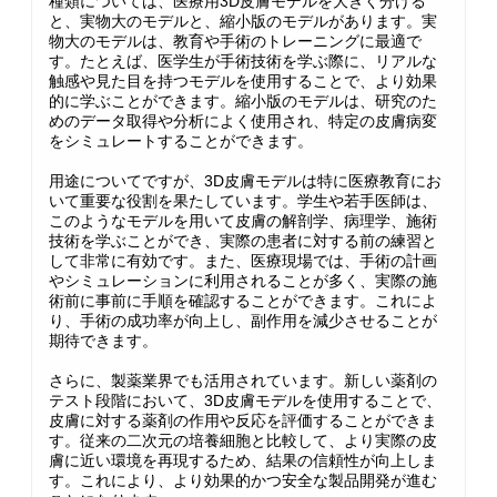
種類については、医療用3D皮膚モデルを大きく分ける
と、実物大のモデルと、縮小版のモデルがあります。実
物大のモデルは、教育や手術のトレーニングに最適で
す。たとえば、医学生が手術技術を学ぶ際に、リアルな
触感や見た目を持つモデルを使用することで、より効果
的に学ぶことができます。縮小版のモデルは、研究のた
めのデータ取得や分析によく使用され、特定の皮膚病変
をシミュレートすることができます。
用途についてですが、3D皮膚モデルは特に医療教育にお
いて重要な役割を果たしています。学生や若手医師は、
このようなモデルを用いて皮膚の解剖学、病理学、施術
技術を学ぶことができ、実際の患者に対する前の練習と
して非常に有効です。また、医療現場では、手術の計画
やシミュレーションに利用されることが多く、実際の施
術前に事前に手順を確認することができます。これによ
り、手術の成功率が向上し、副作用を減少させることが
期待できます。
さらに、製薬業界でも活用されています。新しい薬剤の
テスト段階において、3D皮膚モデルを使用することで、
皮膚に対する薬剤の作用や反応を評価することができま
す。従来の二次元の培養細胞と比較して、より実際の皮
膚に近い環境を再現するため、結果の信頼性が向上しま
す。これにより、より効果的かつ安全な製品開発が進む