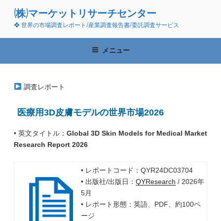
コ
(株)マーケットリサーチセンター
ン
❖ 世界の市場調査レポート/産業調査報告書/委託調査サービス
テ
ン
ツ
メニュー
へ
ス
キ
調査レポート
ッ
プ
医療用3D皮膚モデルの世界市場2026
• 英文タイトル：
Global 3D Skin Models for Medical Market
Research Report 2026
• レポートコード：QYR24DC03704
• 出版社/出版日：
QYResearch
/ 2026年
5月
• レポート形態：英語、PDF、約100ペ
ージ