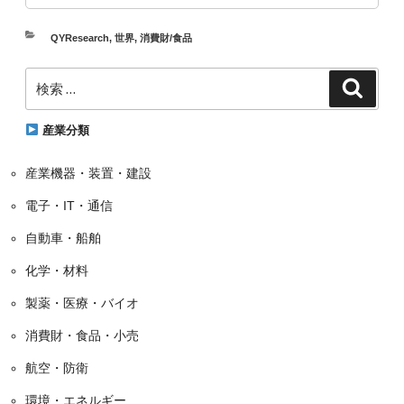
カ
QYResearch
,
世界
,
消費財/食品
テ
検
ゴ
検
索
索:
リ
ー
産業分類
産業機器・装置・建設
電子・IT・通信
自動車・船舶
化学・材料
製薬・医療・バイオ
消費財・食品・小売
航空・防衛
環境・エネルギー