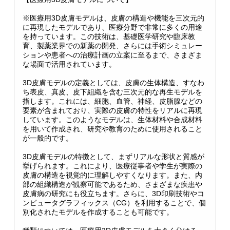
※医療用3D皮膚モデルは、皮膚の構造や機能を三次元的
に再現したモデルであり、医療分野で非常に多くの用途
を持っています。この技術は、基礎医学研究や臨床教
育、製薬業界での新薬の開発、さらには手術シミュレー
ションや患者への治療計画の立案に至るまで、さまざま
な場面で活用されています。
3D皮膚モデルの定義としては、皮膚の生体構造、すなわ
ち表皮、真皮、皮下組織を含む三次元的な再生モデルを
指します。これには、細胞、血管、神経、皮脂腺などの
要素が含まれており、実際の皮膚の特性をリアルに再現
しています。このようなモデルは、生体材料や合成材料
を用いて作成され、研究や教育のために使用されること
が一般的です。
3D皮膚モデルの特徴として、まずリアルな形状と質感が
挙げられます。これにより、医療従事者や学生が実際の
皮膚の構造を視覚的に理解しやすくなります。また、内
部の組織構造が観察可能であるため、さまざまな疾患や
皮膚病の研究にも役立ちます。さらに、3D印刷技術やコ
ンピュータグラフィックス（CG）を利用することで、個
別化されたモデルを作成することも可能です。