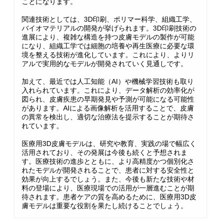
ことになります。
関連技術としては、3D印刷、ポリマー科学、組織工学、
バイオマテリアルの開発が挙げられます。3D印刷技術の
進展により、複雑な構造を持つ皮膚モデルの製作が可能
になり、組織工学では細胞の培養や再生医療に必要な環
境を整える技術が進化しています。これにより、よりリ
アルで実用的なモデルが開発されていく見通しです。
加えて、最近では人工知能（AI）や機械学習技術も取り
入れられています。これにより、データ解析の効率化が
図られ、皮膚疾患の早期発見や予測が可能になる可能性
があります。AIによる画像解析を活用することで、皮膚
の異常を検出し、適切な治療法を提示することが期待さ
れています。
医療用3D皮膚モデルは、研究や教育、実践の場で幅広く
活用されており、その発展は今後も続くと予想されま
す。医療技術の進歩とともに、より高精度かつ個別化さ
れたモデルが開発されることで、患者に対する安全性と
効果が向上するでしょう。また、今後も新たな技術や材
料の登場により、医療現場での活用が一層進むことが期
待されます。患者ケアの質を高めるために、医療用3D皮
膚モデルは重要な役割を果たし続けることでしょう。