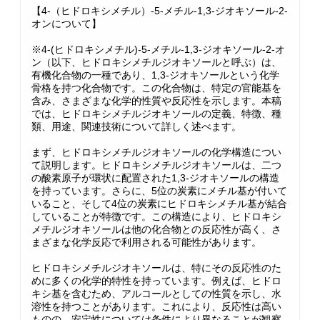
【4-（ヒドロキシメチル）-5-メチル-1,3-ジオキソール-2-
オンについて】
※4-(ヒドロキシメチル)-5-メチル-1,3-ジオキソール-2-オ
ン（以下、ヒドロキシメチルジオキソールと呼ぶ）は、
有機化合物の一種であり、1,3-ジオキソールという化学
骨格を持つ化合物です。この化合物は、特定の官能基を
含み、さまざまな化学的性質や反応性を示します。本稿
では、ヒドロキシメチルジオキソールの定義、特徴、種
類、用途、関連技術について詳しく述べます。
まず、ヒドロキシメチルジオキソールの化学構造につい
て説明します。ヒドロキシメチルジオキソールは、二つ
の酸素原子が環状に配置された1,3-ジオキソールの構造
を持っています。さらに、5位の炭素にメチル基が付いて
いること、そして4位の炭素にヒドロキシメチル基が結合
していることが特徴です。この構造により、ヒドロキシ
メチルジオキソールは他の化合物との反応性が高く、さ
まざまな化学反応で利用される可能性があります。
ヒドロキシメチルジオキソールは、特にその反応性のた
めに多くの化学的特性を持っています。例えば、ヒドロ
キシ基を含むため、アルコールとしての性質を示し、水
溶性を持つことがあります。これにより、反応性は高い
ものの、安定性については条件により異なることが観察