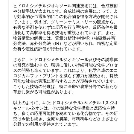
ヒドロキシメチルジオキソール関連技術には、合成技術
や分析手法が含まれます。合成技術の進展によって、よ
り効率的かつ選択的にこの化合物を得る方法が開発され
ています。例えば、グリーンケミストリーの観点から、
有害な溶剤を使わずに反応を行う手法や、反応条件を最
適化して高収率を得る技術が重視されています。また、
物質構造の解析には、質量分析計やNMR（核磁気共鳴）
分光法、赤外分光法（IR）などが用いられ、精密な定量
分析や定性的評価が行われています。
さらに、ヒドロキシメチルジオキソール及びその誘導体
の研究が進む中で、環境に優しい持続可能な化学プロセ
スの開発も進んでいます。これにより、化学合成のエコ
ロジカルフットプリントを減らす努力が継続され、持続
可能な社会の実現に寄与することが期待されています。
こうした技術の発展は、特に医療や農業分野での新たな
革新に繋がる可能性があります。
以上のように、4-(ヒドロキシメチル)-5-メチル-1,3-ジオ
キソール-2-オンは、その独特な化学構造と反応性を持
ち、多くの応用可能性を秘めている化合物です。その研
究は今後も続き、医療や農業、材料科学などさまざまな
分野での利用が期待されています。