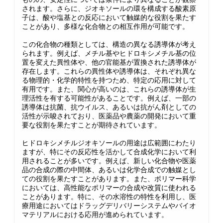
されます。さらに、ジオキソールの環を構成する酸素原
子は、酸や塩基との反応において触媒的な役割を果たす
ことがあり、多様な化合物との相互作用が可能です。
この化合物の種類としては、構造の異なる誘導体が考え
られます。例えば、メチル基やヒドロキシメチル基の位
置を変えた異性体や、他の官能基が置換された誘導体が
存在します。これらの異性体や誘導体は、それぞれ異な
る物理的・化学的特性を持つため、特定の応用に対して
有用です。また、関心が高いのは、これらの誘導体が生
理活性を有する可能性があることです。例えば、一部の
誘導体は抗菌、抗ウイルス、あるいは抗がん剤としての
活性が示唆されており、医薬品や農薬の開発において重
要な役割を果たすことが期待されています。
ヒドロキシメチルジオキソールの用途は広範囲にわたり
ますが、特にその反応性を活かして合成化学において利
用されることが多いです。例えば、新しい化合物や医薬
品の合成の際の中間体、あるいは化学合成での触媒とし
ての役割を果たすことがあります。また、ポリマー科学
においては、高性能なポリマーの合成や改質に使われる
ことがあります。特に、その水溶性の特性を利用し、医
療用途においてはドラッグデリバリーシステムやバイオ
マテリアルにおける応用が進められています。