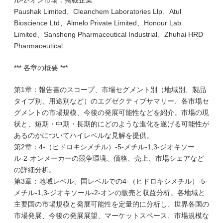
ル-2-オン市場：掲載企業
Paushak Limited、Cleanchem Laboratories Llp、Atul
Bioscience Ltd、Almelo Private Limited、Honour Lab
Limited、Sansheng Pharmaceutical Industrial、Zhuhai HRD
Pharmaceutical
*** 各章の概要 ***
第1章：報告書のスコープ、市場セグメント別（地域別、製品
タイプ別、用途別など）のエグゼクティブサマリー、各市場セ
グメントの市場規模、今後の発展可能性などを紹介。市場の現
状と、短期・中期・長期的にどのような進化を遂げる可能性が
あるのかについてハイレベルな見解を提供。
第2章：4-（ヒドロキシメチル）-5-メチル-1,3-ジオキソー
ル-2-オンメーカーの競争環境、価格、売上、市場シェアなど
の詳細分析。
第3章：地域レベル、国レベルでの4-（ヒドロキシメチル）-5-
メチル-1,3-ジオキソール-2-オンの販売と収益分析。各地域と
主要国の市場規模と発展可能性を定量的に分析し、世界各国の
市場発展、今後の発展展望、マーケットスペース、市場規模な