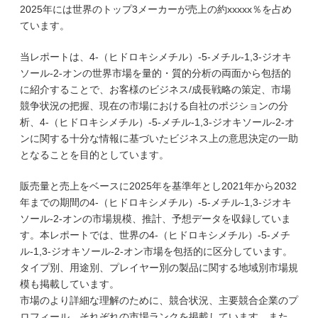
2025年には世界のトップ3メーカーが売上の約xxxxx％を占め
ています。
当レポートは、4-（ヒドロキシメチル）-5-メチル-1,3-ジオキ
ソール-2-オンの世界市場を量的・質的分析の両面から包括的
に紹介することで、お客様のビジネス/成長戦略の策定、市場
競争状況の把握、現在の市場における自社のポジションの分
析、4-（ヒドロキシメチル）-5-メチル-1,3-ジオキソール-2-オ
ンに関する十分な情報に基づいたビジネス上の意思決定の一助
となることを目的としています。
販売量と売上をベースに2025年を基準年とし2021年から2032
年までの期間の4-（ヒドロキシメチル）-5-メチル-1,3-ジオキ
ソール-2-オンの市場規模、推計、予想データを収録していま
す。本レポートでは、世界の4-（ヒドロキシメチル）-5-メチ
ル-1,3-ジオキソール-2-オン市場を包括的に区分しています。
タイプ別、用途別、プレイヤー別の製品に関する地域別市場規
模も掲載しています。
市場のより詳細な理解のために、競合状況、主要競合企業のプ
ロフィール、それぞれの市場ランクを掲載しています。また、