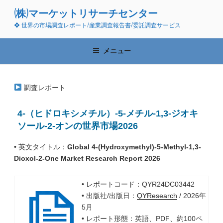
コ
(株)マーケットリサーチセンター
ン
❖ 世界の市場調査レポート/産業調査報告書/委託調査サービス
テ
ン
ツ
メニュー
へ
ス
キ
調査レポート
ッ
プ
4-（ヒドロキシメチル）-5-メチル-1,3-ジオキ
ソール-2-オンの世界市場2026
• 英文タイトル：
Global 4-(Hydroxymethyl)-5-Methyl-1,3-
Dioxol-2-One Market Research Report 2026
• レポートコード：QYR24DC03442
• 出版社/出版日：
QYResearch
/ 2026年
5月
• レポート形態：英語、PDF、約100ペ