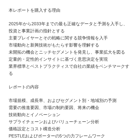
本レポートを購入する理由
2025年から2033年までの最も正確なデータと予測を入手し、
投資と事業計画の指針とする
主要プレイヤーとその戦略に関する競争情報を入手
市場動向と新興技術がもたらす影響を理解する
未開拓の機会とニッチセグメントを発見し、事業拡大を図る
定量的・定性的インサイトに基づく意思決定を実現
業界標準とベストプラクティスで自社の業績をベンチマークす
る
レポートの内容
市場規模、成長率、およびセグメント別・地域別の予測
需要の推進要因、市場の制約要因、将来の機会
技術動向とイノベーション
サプライチェーンおよびバリューチェーン分析
価格設定とコスト構造分析
PESTLEおよびポーターの5つの力フレームワーク