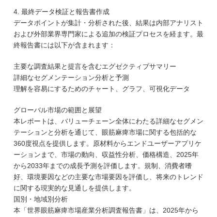
4. 最終データ検証と報告書作成
データポイントが集計・分析された後、結果は内部アナリスト
および外部業界専門家による追加の検証プロセスを経ます。最
終報告書には以下が含まれます：
主要な調査結果と提言を含むエグゼクティブサマリー
詳細なセグメンテーション分析と予測
理解を容易にするためのチャート、グラフ、可視化データ
グローバル市場の範囲と展望
本レポートは、バリューチェーン全体にわたる詳細なセグメン
テーションと分析を通じて、眼筋麻痺市場に関する包括的な
360度視点を提供します。原材料からエンドユーザーアプリケ
ーションまで、市場の動向、収益性分析、価格構造、2025年
から2033年までの成長予測を評価します。規制、消費者嗜
好、環境要因などの主要な市場要因を評価し、将来のトレンド
に関する現実的な見通しを提供します。
国別・地域別分析
本「世界眼筋麻痺市場産業分析調査報告書」は、2025年から