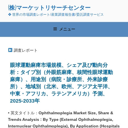
コ
(株)マーケットリサーチセンター
ン
❖ 世界の市場調査レポート/産業調査報告書/委託調査サービス
テ
ン
ツ
メニュー
へ
ス
キ
調査レポート
ッ
プ
眼球運動麻痺市場規模、シェア及び動向分
析：タイプ別（外眼筋麻痺、核間性眼球運動
麻痺）、用途別（病院・診療所、外来診療
所）、地域別（北米、欧州、アジア太平洋、
中東・アフリカ、ラテンアメリカ）予測、
2025-2033年
• 英文タイトル：
Ophthalmoplegia Market Size, Share &
Trends Analysis : By Type (External Ophthalmoplegia,
Internuclear Ophthalmoplegia), By Application (Hospitals