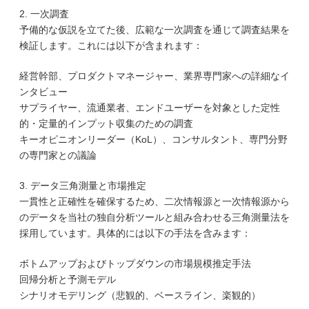
2. 一次調査
予備的な仮説を立てた後、広範な一次調査を通じて調査結果を
検証します。これには以下が含まれます：
経営幹部、プロダクトマネージャー、業界専門家への詳細なイ
ンタビュー
サプライヤー、流通業者、エンドユーザーを対象とした定性
的・定量的インプット収集のための調査
キーオピニオンリーダー（KoL）、コンサルタント、専門分野
の専門家との議論
3. データ三角測量と市場推定
一貫性と正確性を確保するため、二次情報源と一次情報源から
のデータを当社の独自分析ツールと組み合わせる三角測量法を
採用しています。具体的には以下の手法を含みます：
ボトムアップおよびトップダウンの市場規模推定手法
回帰分析と予測モデル
シナリオモデリング（悲観的、ベースライン、楽観的）