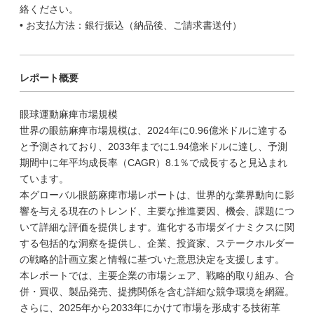
絡ください。
• お支払方法：銀行振込（納品後、ご請求書送付）
レポート概要
眼球運動麻痺市場規模
世界の眼筋麻痺市場規模は、2024年に0.96億米ドルに達する
と予測されており、2033年までに1.94億米ドルに達し、予測
期間中に年平均成長率（CAGR）8.1％で成長すると見込まれ
ています。
本グローバル眼筋麻痺市場レポートは、世界的な業界動向に影
響を与える現在のトレンド、主要な推進要因、機会、課題につ
いて詳細な評価を提供します。進化する市場ダイナミクスに関
する包括的な洞察を提供し、企業、投資家、ステークホルダー
の戦略的計画立案と情報に基づいた意思決定を支援します。
本レポートでは、主要企業の市場シェア、戦略的取り組み、合
併・買収、製品発売、提携関係を含む詳細な競争環境を網羅。
さらに、2025年から2033年にかけて市場を形成する技術革