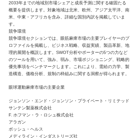
2033年までの地域別市場シェアと成長予測に関する確固たる
概要を提供します。対象地域は北米、欧州、アジア太平洋、南
米、中東・アフリカを含み、詳細な国別内訳を掲載していま
す。
競争環境
競争環境セクションでは、眼筋麻痺市場の主要プレイヤーのプ
ロファイルを掲載し、ビジネス戦略、収益実績、製品革新、地
理的展開を概説します。SWOT分析やポーターの5つの力など
のツールを用いて、強み、弱み、市場ポジショニング、戦略的
優先事項をベンチマークします。これにより、需給の力学、製
造構造、価格分析、規制の枠組みに関する洞察が得られます。
眼球運動麻痺市場の主要企業
ジョンソン・エンド・ジョンソン・プライベート・リミテッド
サンテン製薬株式会社
F. ホフマン・ラ・ロシュ株式会社
アラガン
ボッシュ・ヘルス
メディライン・インダストリーズ社