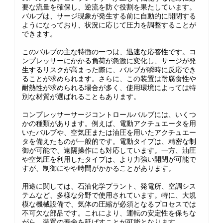
要な流量を確保し、逆流を防ぐ役割を果たしています。
バルブは、サージ現象が発生する前に自動的に開閉する
ようになっており、状況に応じて圧力を調整することが
できます。
このバルブの主な特徴の一つは、迅速な応答性です。コ
ンプレッサーにかかる負荷が急激に変化し、サージが発
生するリスクが高まった際に、バルブが瞬時に反応でき
ることが求められます。さらに、この装置は耐腐食性や
耐熱性が求められる場合が多く、使用環境によっては特
別な材質が選ばれることもあります。
コンプレッサーサージコントロールバルブには、いくつ
かの種類があります。例えば、電動アクチュエータを用
いたバルブや、空気圧または油圧を用いたアクチュエー
タを備えたものが一般的です。電動タイプは、精密な制
御が可能で、遠隔操作にも対応しています。一方、油圧
や空気圧を利用したタイプは、より力強い開閉が可能で
すが、制御にやや時間がかかることがあります。
用途に関しては、石油化学プラント、発電所、空調シス
テムなど、多様な分野で使用されています。特に、大規
模な機械設備で、気体の圧縮が必須となるプロセスでは
不可欠な部品です。これにより、運転の安定性を保ちな
がら、装置の寿命を延ばすことが可能となります。