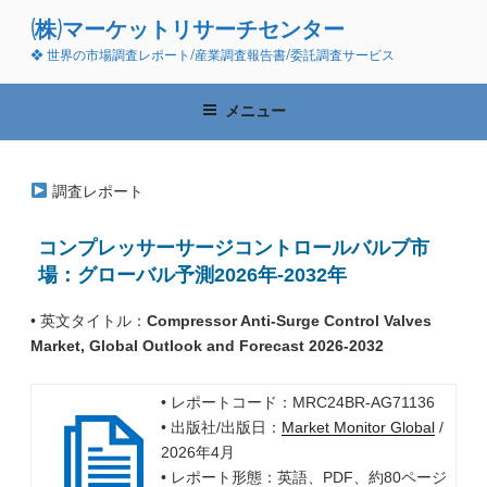
コ
(株)マーケットリサーチセンター
ン
❖ 世界の市場調査レポート/産業調査報告書/委託調査サービス
テ
ン
ツ
メニュー
へ
ス
キ
調査レポート
ッ
プ
コンプレッサーサージコントロールバルブ市
場：グローバル予測2026年-2032年
• 英文タイトル：
Compressor Anti-Surge Control Valves
Market, Global Outlook and Forecast 2026-2032
• レポートコード：MRC24BR-AG71136
• 出版社/出版日：
Market Monitor Global
/
2026年4月
• レポート形態：英語、PDF、約80ページ