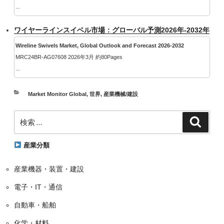
...
ワイヤーラインスイベル市場：グローバル予測2026年-2032年
Wireline Swivels Market, Global Outlook and Forecast 2026-2032
MRC24BR-AG07608 2026年3月 約80Pages
...
カ
Market Monitor Global
,
世界
,
産業機械/建設
テ
検
ゴ
検
索
索:
リ
ー
産業分類
産業機器・装置・建設
電子・IT・通信
自動車・船舶
化学・材料