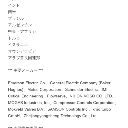
インド
南米
ブラジル
アルゼンチン
中東・アフリカ
トルコ
イスラエル
サウジアラビア
アラブ首長国連邦
*** 主要メーカー ***
Emerson Electric Co.、General Electric Company (Baker
Hughes)、Metso Corporation、Schneider Electric、IMI
Critical Engineering、Flowserve、NIHON KOSO CO.,LTD.、
MOGAS Industries, Inc、Compressor Controls Corporation、
Mokveld Valves B.V、SAMSON Controls Inc.、kmo turbo
GmbH、Zhejiangyongsheng Technology Co., Ltd.