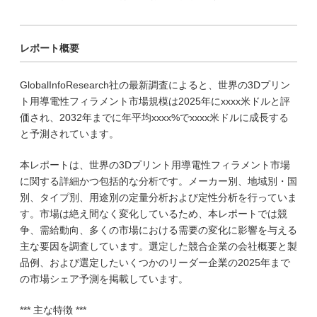
レポート概要
GlobalInfoResearch社の最新調査によると、世界の3Dプリン
ト用導電性フィラメント市場規模は2025年にxxxx米ドルと評
価され、2032年までに年平均xxxx%でxxxx米ドルに成長する
と予測されています。
本レポートは、世界の3Dプリント用導電性フィラメント市場
に関する詳細かつ包括的な分析です。メーカー別、地域別・国
別、タイプ別、用途別の定量分析および定性分析を行っていま
す。市場は絶え間なく変化しているため、本レポートでは競
争、需給動向、多くの市場における需要の変化に影響を与える
主な要因を調査しています。選定した競合企業の会社概要と製
品例、および選定したいくつかのリーダー企業の2025年まで
の市場シェア予測を掲載しています。
*** 主な特徴 ***