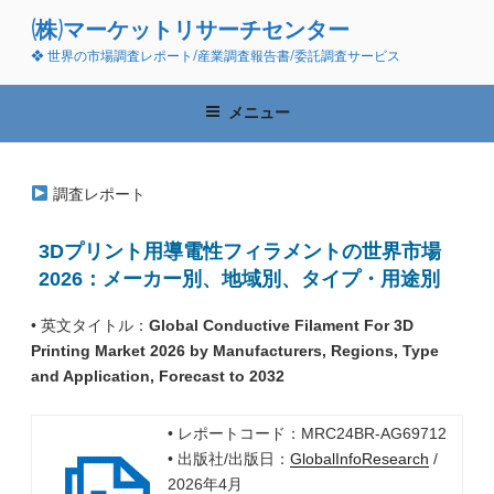
コ
(株)マーケットリサーチセンター
ン
❖ 世界の市場調査レポート/産業調査報告書/委託調査サービス
テ
ン
ツ
メニュー
へ
ス
キ
調査レポート
ッ
プ
3Dプリント用導電性フィラメントの世界市場
2026：メーカー別、地域別、タイプ・用途別
• 英文タイトル：
Global Conductive Filament For 3D
Printing Market 2026 by Manufacturers, Regions, Type
and Application, Forecast to 2032
• レポートコード：MRC24BR-AG69712
• 出版社/出版日：
GlobalInfoResearch
/
2026年4月