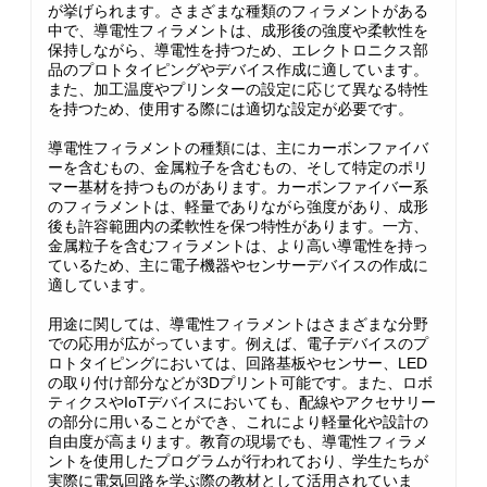
が挙げられます。さまざまな種類のフィラメントがある
中で、導電性フィラメントは、成形後の強度や柔軟性を
保持しながら、導電性を持つため、エレクトロニクス部
品のプロトタイピングやデバイス作成に適しています。
また、加工温度やプリンターの設定に応じて異なる特性
を持つため、使用する際には適切な設定が必要です。
導電性フィラメントの種類には、主にカーボンファイバ
ーを含むもの、金属粒子を含むもの、そして特定のポリ
マー基材を持つものがあります。カーボンファイバー系
のフィラメントは、軽量でありながら強度があり、成形
後も許容範囲内の柔軟性を保つ特性があります。一方、
金属粒子を含むフィラメントは、より高い導電性を持っ
ているため、主に電子機器やセンサーデバイスの作成に
適しています。
用途に関しては、導電性フィラメントはさまざまな分野
での応用が広がっています。例えば、電子デバイスのプ
ロトタイピングにおいては、回路基板やセンサー、LED
の取り付け部分などが3Dプリント可能です。また、ロボ
ティクスやIoTデバイスにおいても、配線やアクセサリー
の部分に用いることができ、これにより軽量化や設計の
自由度が高まります。教育の現場でも、導電性フィラメ
ントを使用したプログラムが行われており、学生たちが
実際に電気回路を学ぶ際の教材として活用されていま