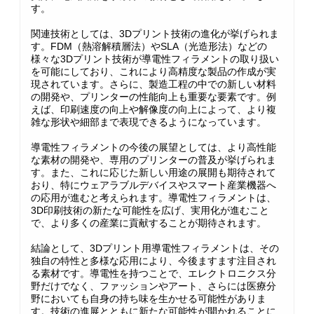
す。
関連技術としては、3Dプリント技術の進化が挙げられま
す。FDM（熱溶解積層法）やSLA（光造形法）などの
様々な3Dプリント技術が導電性フィラメントの取り扱い
を可能にしており、これにより高精度な製品の作成が実
現されています。さらに、製造工程の中での新しい材料
の開発や、プリンターの性能向上も重要な要素です。例
えば、印刷速度の向上や解像度の向上によって、より複
雑な形状や細部まで表現できるようになっています。
導電性フィラメントの今後の展望としては、より高性能
な素材の開発や、専用のプリンターの普及が挙げられま
す。また、これに応じた新しい用途の展開も期待されて
おり、特にウェアラブルデバイスやスマート産業機器へ
の応用が進むと考えられます。導電性フィラメントは、
3D印刷技術の新たな可能性を広げ、実用化が進むこと
で、より多くの産業に貢献することが期待されます。
結論として、3Dプリント用導電性フィラメントは、その
独自の特性と多様な応用により、今後ますます注目され
る素材です。導電性を持つことで、エレクトロニクス分
野だけでなく、ファッションやアート、さらには医療分
野においても自身の持ち味を生かせる可能性がありま
す。技術の進展とともに新たな可能性が開かれることに