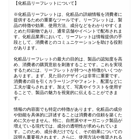
【化粧品リーフレットについて】
※化粧品リーフレットは、化粧品の詳細情報を消費者に
提供するための重要なツールです。リーフレットは、製
品の特徴や効果、使用方法、成分などをわかりやすくま
とめた印刷物であり、通常店舗やイベントで配布されま
す。化粧品業界において、リーフレットは情報提供の手
段として、消費者とのコミュニケーションを助ける役割
があります。
化粧品リーフレットの最大の目的は、製品の認知度を高
め、消費者の購買意欲を刺激することです。これを実現
するためには、リーフレットが持つべき特徴がいくつか
あります。まず、見た目のデザインは非常に重要です。
消費者の目を引くカラーリングやフォント、配置などに
工夫が凝らされます。加えて、写真やイラストを使用す
ることで、製品の魅力を視覚的に伝えることができま
す。
情報の内容面でも特定の特徴があります。化粧品の成分
や効能を具体的に詳述することは消費者の信頼を築くた
めに欠かせません。特に、自然派やオーガニック製品が
増えている現代では、成分の透明性が求められていま
す。このため、成分表だけでなく、その効果についての
説明も重要視されます。さらに、使用方法や推奨される