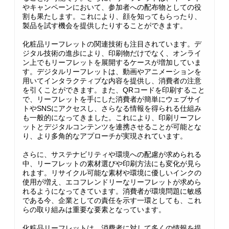
やキャンペーンにおいて、参加者への配布物としての役
割も果たします。これにより、顔を知ってもらったり、
製品を試す機会を提供したりすることができます。
化粧品リーフレットの関連技術も注目されています。デ
ジタル技術の進歩により、印刷物だけでなく、オンライ
ン上でもリーフレットを展開するケースが増加していま
す。デジタルリーフレットは、動画やアニメーションを
用いてインタラクティブな内容を提供し、消費者の注意
を引くことができます。また、QRコードを印刷すること
で、リーフレットを手にした消費者が簡単にウェブサイ
トやSNSにアクセスし、さらなる情報を得られる仕組み
も一般的になってきました。これにより、印刷リーフレ
ットとデジタルコンテンツを連携させることが可能とな
り、より多角的なアプローチが実現されています。
さらに、サステナビリティや環境への配慮が求められる
中、リーフレットの素材選びや印刷方法にも変化が見ら
れます。リサイクル可能な素材や環境に優しいインクの
使用が増え、エコフレンドリーなリーフレットが求めら
れるようになってきています。消費者が環境問題に敏感
である今、企業としての責任を示す一環としても、これ
らの取り組みは重要な要素となっています。
化粧品リーフレットは、消費者に対して多くの情報を提