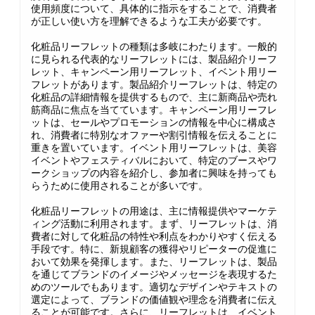
使用頻度について、具体的に指示をすることで、消費者
が正しい使い方を理解できるような工夫が必要です。
化粧品リーフレットの種類は多岐にわたります。一般的
に見られる代表的なリーフレットには、製品紹介リーフ
レット、キャンペーン用リーフレット、イベント用リー
フレットがあります。製品紹介リーフレットは、特定の
化粧品の詳細情報を提供するもので、主に新商品や売れ
筋商品に焦点を当てています。キャンペーン用リーフレ
ットは、セールやプロモーションの情報を中心に構成さ
れ、消費者に特別なオファーや割引情報を伝えることに
重きを置いています。イベント用リーフレットは、美容
イベントやフェスティバルにおいて、特定のブースやワ
ークショップの内容を紹介し、参加者に興味を持っても
らうために使用されることが多いです。
化粧品リーフレットの用途は、主に情報提供やマーケテ
ィング活動に利用されます。まず、リーフレットは、消
費者に対して化粧品の特性や利点をわかりやすく伝える
手段です。特に、新規顧客の獲得やリピーターの促進に
おいて効果を発揮します。また、リーフレットは、製品
を通じてブランドのイメージやメッセージを表現するた
めのツールでもあります。適切なデザインやテキストの
選定によって、ブランドの価値観や理念を消費者に伝え
ることが可能です。さらに、リーフレットは、イベント