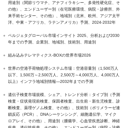
用途別（関節リウマチ、アナフィラキシー、多発性硬化症、そ
の他）、エンドユーザー別（在宅医療環境、病院・診療所、外
来手術センター、その他）、地域別（北米、欧州、アジア太平
洋、中東・アフリカ、ラテンアメリカ）予測、2024-2032年
ペルジェタグローバル市場インサイト 2025、分析および2030
年までの予測、企業別、地域別、技術別、用途別
組み込みテレマティクス-BOXの世界市場2026
世界の空港手荷物処理システム市場：空港容量別（1,500万人
以下、1,500万～2,500万人、2,500万～4,000万人、4,000万人
以上）インフラ地域別情報―2032年までの予測
遺伝子検査市場規模、シェア、トレンド分析：タイプ別（予測
検査・症状発現前検査、保因者検査、出生前・新生児検査、診
断検査、薬理ゲノム検査、その他）、技術別（ポリメラーゼ連
鎖反応（PCR）、DNAシーケンシング、細胞遺伝学、マイク
ロアレイ、その他）、用途別（腫瘍学、心血管疾患診断、神経
疾患、遺伝性疾患、その他）、エンドユーザー別（病院・診療