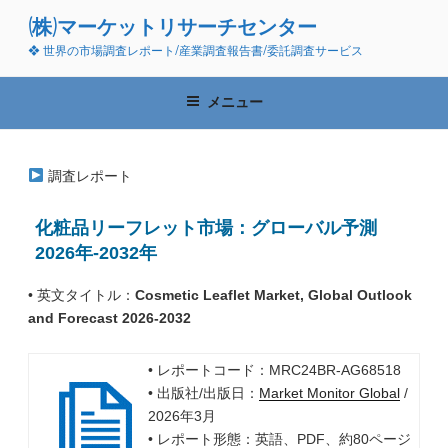
コ
(株)マーケットリサーチセンター
ン
❖ 世界の市場調査レポート/産業調査報告書/委託調査サービス
テ
ン
ツ
メニュー
へ
ス
キ
調査レポート
ッ
プ
化粧品リーフレット市場：グローバル予測
2026年-2032年
• 英文タイトル：
Cosmetic Leaflet Market, Global Outlook
and Forecast 2026-2032
• レポートコード：MRC24BR-AG68518
• 出版社/出版日：
Market Monitor Global
/
2026年3月
• レポート形態：英語、PDF、約80ページ