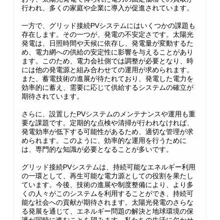
行われ、多くの家庭や企業に導入が促進されています。
一方で、グリッド接続PVシステムにはいくつかの課題も
存在します。その一つが、発電の不安定さです。太陽光
発電は、日照時間や天候に依存し、発電量が変動するた
め、電力網への供給の安定性に影響を与えることがあり
ます。このため、電力会社側では調整が必要となり、時
には他の発電源と組み合わせての運用が求められます。
また、蓄電技術の進展が待たれており、発電した電力を
効率的に蓄え、需要に応じて供給するシステムの確立が
期待されています。
さらに、設置したPVシステムのメンテナンスや運用も重
要な課題です。定期的な点検や清掃が行われなければ、
発電効率が低下する可能性があるため、適切な管理が求
められます。このように、効率的な運用を行うために
は、専門的な知識が必要となることが多いです。
グリッド接続PVシステムは、持続可能なエネルギー利用
の一環として、再生可能な電力源としての役割を果たし
ています。今後、技術の進展や制度整備により、より多
くの人々がこのシステムを利用することができ、持続可
能な社会への貢献が期待されます。太陽光発電のさらな
る発展を通じて、エネルギー問題の解決と地球環境の保