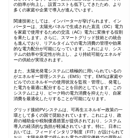
の効率が向上し、設置コストも低下してきたため、より
多くの家庭や企業で導入が進んでいます。
関連技術としては、インバーターが挙げられます。イン
バーターは、太陽光パネルで生成された直流（DC）電力
を家庭で使用するための交流（AC）電力に変換する役割
を果たします。さらに、スマートグリッド技術との統合
も進んでおり、リアルタイムでの電力消費の管理や効果
的な電力配分が可能になっています。これにより、シス
テムの効率や安定性が向上し、より持続可能なエネルギ
ーの供給が実現されます。
また、太陽光発電システムに積極的に用いられているの
がエネルギー管理システム（EMS）です。EMSは家庭や
ビルでのエネルギーの使用状況を監視・管理し、発電し
た電力を最適に配分することを目的としています。この
システムにより、ピーク時の電力消費を抑えたり、自家
消費を最適化したりすることが可能になります。
グリッド接続PVシステムは、可再生エネルギー政策の一
環として多くの国で奨励されています。これにより、政
府の補助金や税制優遇措置が提供されており、システム
導入の経済的な負担が軽減されています。特に、日本に
おいては、フィードインタリフ制度（FIT）が設けられて
おり、太陽光発電で得られた電力の固定価格での買取が