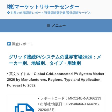
コ
(株)マーケットリサーチセンター
ン
❖ 世界の市場調査レポート/産業調査報告書/委託調査サービス
テ
ン
ツ
メニュー
へ
ス
キ
調査レポート
ッ
プ
グリッド接続PVシステムの世界市場2026：メ
ーカー別、地域別、タイプ・用途別
• 英文タイトル：
Global Grid-connected PV System Market
2026 by Manufacturers, Regions, Type and Application,
Forecast to 2032
• レポートコード：MRC24BR-AG66239
• 出版社/出版日：
GlobalInfoResearch
/
2026年5月