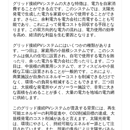
グリッド接続PVシステムの大きな特徴は、電力を自家消
費することができる点です。このシステムでは、太陽光
発電で生成した電力を家庭やビルで使用することができ
ます。さらに、余剰電力を電力会社に売電することも可
能であり、これによって発電コストを回収する手段とな
ります。この双方向的な電力の流れは、電力使用の効率
を高め、経済的な利益を生む要因となります。
グリッド接続PVシステムにはいくつかの種類がありま
す。一つ目は、家庭用の小規模システムです。このシス
テムは個人の住宅に設置され、自宅で使用する電力を賄
ったり、余った電力を電力会社に売ったりします。二つ
目は、中規模の商業用システムで、オフィスビルや小規
模な工場に設置されることが一般的です。これにより、
商業施設が自身のエネルギーコストを削減できるだけで
なく、環境への負荷を軽減することもできます。三つ目
は、大規模な発電所やメガソーラー施設で、非常に大き
な面積を占めることが多く、大量の電力を地域の電力網
に供給します。
このグリッド接続PVシステムが普及する背景には、再生
可能エネルギーの利用促進や、CO2削減目標の達成、大
規模発電のコスト削減があると言えます。太陽光発電
は、環境にやさしく、持続可能なエネルギー源として注
目されています。また、技術の進歩により太陽光パネル