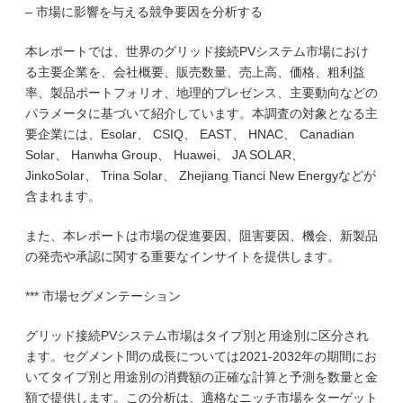
– 市場に影響を与える競争要因を分析する
本レポートでは、世界のグリッド接続PVシステム市場におけ
る主要企業を、会社概要、販売数量、売上高、価格、粗利益
率、製品ポートフォリオ、地理的プレゼンス、主要動向などの
パラメータに基づいて紹介しています。本調査の対象となる主
要企業には、Esolar、 CSIQ、 EAST、 HNAC、 Canadian
Solar、 Hanwha Group、 Huawei、 JA SOLAR、
JinkoSolar、 Trina Solar、 Zhejiang Tianci New Energyなどが
含まれます。
また、本レポートは市場の促進要因、阻害要因、機会、新製品
の発売や承認に関する重要なインサイトを提供します。
*** 市場セグメンテーション
グリッド接続PVシステム市場はタイプ別と用途別に区分され
ます。セグメント間の成長については2021-2032年の期間にお
いてタイプ別と用途別の消費額の正確な計算と予測を数量と金
額で提供します。この分析は、適格なニッチ市場をターゲット