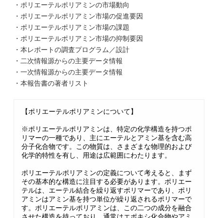
・ポリエーテルポリアミンの市場動向
・ポリエーテルポリアミン市場の促進要因
・ポリエーテルポリアミン市場の課題
・ポリエーテルポリアミン市場の抑制要因
・本レポートの調査プログラム／設計
・二次情報源からの主要データ情報
・一次情報源からの主要データ情報
・本報告書の著者リスト
【ポリエーテルポリアミンについて】
※ポリエーテルポリアミンは、特定の化学構造を持つポ
リマーの一種であり、主にエーテルとアミン基を含む高
分子化合物です。この物質は、さまざまな物理的および
化学的特性を有し、用途は広範囲にわたります。
ポリエーテルポリアミンの定義について考えると、まず
その基本的な構造に注目する必要があります。ポリエー
テルは、エーテル結合を繰り返すポリマーであり、ポリ
アミンはアミン基を持つ単位が繰り返されるポリマーで
す。ポリエーテルポリアミンは、この二つの成分を融合
させた構造を持っており、通常はエポキシ化合物やアミ