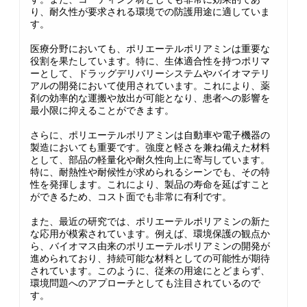
り、耐久性が要求される環境での防護用途に適していま
す。
医療分野においても、ポリエーテルポリアミンは重要な
役割を果たしています。特に、生体適合性を持つポリマ
ーとして、ドラッグデリバリーシステムやバイオマテリ
アルの開発において使用されています。これにより、薬
剤の効率的な運搬や放出が可能となり、患者への影響を
最小限に抑えることができます。
さらに、ポリエーテルポリアミンは自動車や電子機器の
製造においても重要です。強度と軽さを兼ね備えた材料
として、部品の軽量化や耐久性向上に寄与しています。
特に、耐熱性や耐候性が求められるシーンでも、その特
性を発揮します。これにより、製品の寿命を延ばすこと
ができるため、コスト面でも非常に有利です。
また、最近の研究では、ポリエーテルポリアミンの新た
な応用が模索されています。例えば、環境保護の観点か
ら、バイオマス由来のポリエーテルポリアミンの開発が
進められており、持続可能な材料としての可能性が期待
されています。このように、従来の用途にとどまらず、
環境問題へのアプローチとしても注目されているので
す。