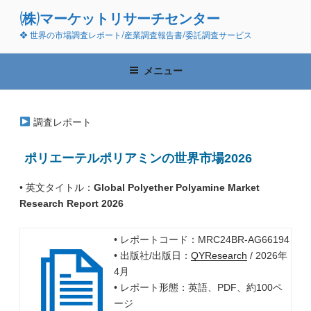
コ
(株)マーケットリサーチセンター
ン
❖ 世界の市場調査レポート/産業調査報告書/委託調査サービス
テ
ン
ツ
メニュー
へ
ス
キ
調査レポート
ッ
プ
ポリエーテルポリアミンの世界市場2026
• 英文タイトル：
Global Polyether Polyamine Market
Research Report 2026
• レポートコード：MRC24BR-AG66194
• 出版社/出版日：
QYResearch
/ 2026年
4月
• レポート形態：英語、PDF、約100ペ
ージ