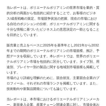
当レポートは、ポリエーテルポリアミンの世界市場を量的・質
的分析の両面から包括的に紹介することで、お客様のビジネ
ス/成長戦略の策定、市場競争状況の把握、現在の市場におけ
る自社のポジションの分析、ポリエーテルポリアミンに関する
十分な情報に基づいたビジネス上の意思決定の一助となること
を目的としています。
販売量と売上をベースに2025年を基準年とし2021年から2032
年までの期間のポリエーテルポリアミンの市場規模、推計、予
想データを収録しています。本レポートでは、世界のポリエー
テルポリアミン市場を包括的に区分しています。タイプ別、用
途別、プレイヤー別の製品に関する地域別市場規模も掲載して
います。
市場のより詳細な理解のために、競合状況、主要競合企業のプ
ロフィール、それぞれの市場ランクを掲載しています。また、
技術動向や新製品開発についても論じています。
当レポートは、本市場におけるポリエーテルポリアミンメーカ
ー、新規参入企業、産業チェーン関連企業に対し、市場全体お