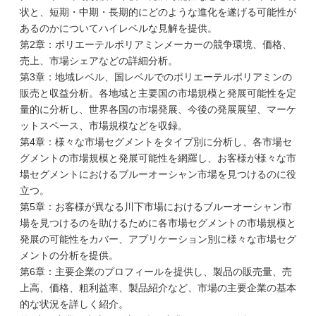
状と、短期・中期・長期的にどのような進化を遂げる可能性が
あるのかについてハイレベルな見解を提供。
第2章：ポリエーテルポリアミンメーカーの競争環境、価格、
売上、市場シェアなどの詳細分析。
第3章：地域レベル、国レベルでのポリエーテルポリアミンの
販売と収益分析。各地域と主要国の市場規模と発展可能性を定
量的に分析し、世界各国の市場発展、今後の発展展望、マーケ
ットスペース、市場規模などを収録。
第4章：様々な市場セグメントをタイプ別に分析し、各市場セ
グメントの市場規模と発展可能性を網羅し、お客様が様々な市
場セグメントにおけるブルーオーシャン市場を見つけるのに役
立つ。
第5章：お客様が異なる川下市場におけるブルーオーシャン市
場を見つけるのを助けるために各市場セグメントの市場規模と
発展の可能性をカバー、アプリケーション別に様々な市場セグ
メントの分析を提供。
第6章：主要企業のプロフィールを提供し、製品の販売量、売
上高、価格、粗利益率、製品紹介など、市場の主要企業の基本
的な状況を詳しく紹介。