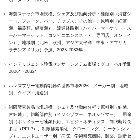
海藻スナック市場規模、シェア及び動向分析：種類別（海苔シ
ート、フレーク、バー、チップス、その他）、原料別（紅藻
類、褐藻類、緑藻類）、流通経路別（ハイパーマーケット・ス
ーパーマーケット、コンビニエンスストア、専門店、オンライ
ン）、地域別（北米、欧州、アジア太平洋、中東・アフリカ、
ラテンアメリカ）予測、2025-2033年
インテリジェント静電センサーシステム市場：グローバル予測
2026年-2032年
ハンズフリー電動搾乳器の世界市場2026：メーカー別、地域
別、タイプ・用途別
制限酵素製品市場規模、シェア及び動向分析：原料別（細菌、
古細菌）、切断部位別（イソシゾマー、ネオシゾマー）、用途
別（ポリメラーゼ連鎖反応、エピジェネティクス、制限断片長
多型（RFLP）、制限酵素消化、クローニング、シーケンシン
グ）、エンドユーザー別（病院、学術研究機関、製薬、診断セ