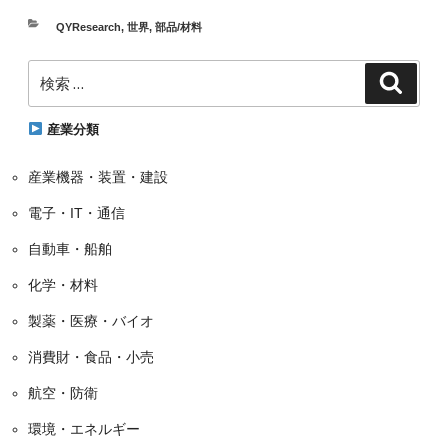
カ
QYResearch
,
世界
,
部品/材料
テ
検
ゴ
検
索
索:
リ
ー
産業分類
産業機器・装置・建設
電子・IT・通信
自動車・船舶
化学・材料
製薬・医療・バイオ
消費財・食品・小売
航空・防衛
環境・エネルギー