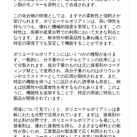
ン類のモノマーを原料として合成されます。
この化合物の特徴としては、まずその柔軟性と強靭さが
挙げられます。ポリエーテルポリアミンは、高い弾性を
持ちつつも、優れた機械的強度を実現しています。この
特性は、医療や産業分野での利用において大きな利点と
なります。また、耐水性や耐薬品性も兼ね備えており、
特定の環境下でも安定して機能することができます。
ポリエーテルポリアミンにはいくつかの種類がありま
す。一般的に、分子量やエーテルとアミンの比率によっ
て分類されます。低分子量のものは主に接着剤やコーテ
ィング材として使用され、高分子量のものはポリウレタ
ンやエラストマーとしての応用が期待されます。また、
特定の機能を持つように設計された誘導体も存在し、例
えば抗菌性や抗腐食性を有するものもあります。このよ
うに、機能性を追加することで、特定の用途に特化した
製品が開発されています。
用途について見ていくと、ポリエーテルポリアミンは多
岐にわたる分野で活用されています。まずは、接着剤や
封止剤の分野です。ポリエーテルポリアミンを基にした
接着剤は、優れた接着性を持ち、さまざまな材料との相
性が良いため、工業製品や製造業で広く利用されていま
す。また、コーティング材としても非常に効果的であ