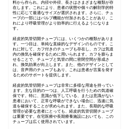
料から作られ、内径や外径、長さはさまざまな種類が存
在します。これにより、患者の状態や個々の解剖学的特
性に応じて最適なサイズが選択されます。さらに、チュ
ーブの一部にはバルブ機能が付加されることがあり、こ
れにより呼吸管理がより効率的に行えるようになりま
す。
経皮的気管切開チューブには、いくつかの種類がありま
す。一つ目は、単純な直線的なデザインのものです。こ
れに対して、カフ付きのチューブも存在し、カフは気道
内の換気を確保するために用いられます。カフを膨らま
せることで、チューブと気管の間に密閉空間が形成さ
れ、換気効果が向上します。また、他のデザインとして
は、音声用のチューブもあり、これは患者が言葉を発す
るためのサポートを提供します。
経皮的気管切開チューブは非常に多様な用途を持ってい
ます。主な目的の一つは、人工呼吸を行うための気道確
保です。特に、意識が低下している、または意識がない
患者において、正常な呼吸ができない場合に、迅速に気
道を確保することが求められます。また、長期的な呼吸
管理が必要な患者にとっても、経皮的気管切開チューブ
は重要です。在宅医療や長期療養施設においても、この
チューブは広く使用されています。