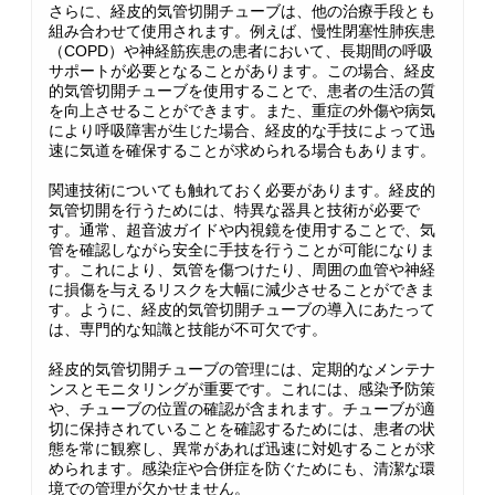
さらに、経皮的気管切開チューブは、他の治療手段とも
組み合わせて使用されます。例えば、慢性閉塞性肺疾患
（COPD）や神経筋疾患の患者において、長期間の呼吸
サポートが必要となることがあります。この場合、経皮
的気管切開チューブを使用することで、患者の生活の質
を向上させることができます。また、重症の外傷や病気
により呼吸障害が生じた場合、経皮的な手技によって迅
速に気道を確保することが求められる場合もあります。
関連技術についても触れておく必要があります。経皮的
気管切開を行うためには、特異な器具と技術が必要で
す。通常、超音波ガイドや内視鏡を使用することで、気
管を確認しながら安全に手技を行うことが可能になりま
す。これにより、気管を傷つけたり、周囲の血管や神経
に損傷を与えるリスクを大幅に減少させることができま
す。ように、経皮的気管切開チューブの導入にあたって
は、専門的な知識と技能が不可欠です。
経皮的気管切開チューブの管理には、定期的なメンテナ
ンスとモニタリングが重要です。これには、感染予防策
や、チューブの位置の確認が含まれます。チューブが適
切に保持されていることを確認するためには、患者の状
態を常に観察し、異常があれば迅速に対処することが求
められます。感染症や合併症を防ぐためにも、清潔な環
境での管理が欠かせません。