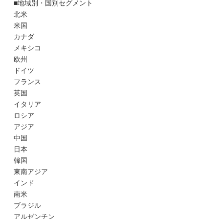
■地域別・国別セグメント
北米
米国
カナダ
メキシコ
欧州
ドイツ
フランス
英国
イタリア
ロシア
アジア
中国
日本
韓国
東南アジア
インド
南米
ブラジル
アルゼンチン