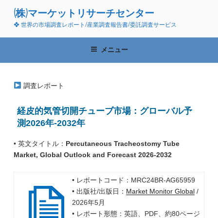
コ
(株)マーケットリサーチセンター
ン
❖ 世界の市場調査レポート/産業調査報告書/委託調査サービス
テ
ン
ツ
メニュー
へ
ス
キ
調査レポート
ッ
プ
経皮的気管切開チューブ市場：グローバル予
測2026年-2032年
• 英文タイトル：
Percutaneous Tracheostomy Tube
Market, Global Outlook and Forecast 2026-2032
• レポートコード：MRC24BR-AG65959
• 出版社/出版日：
Market Monitor Global
/
2026年5月
• レポート形態：英語、PDF、約80ページ