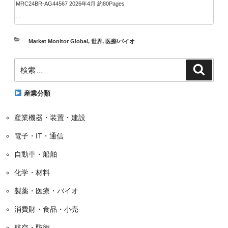
MRC24BR-AG44567 2026年4月 約80Pages
...
カ
Market Monitor Global
,
世界
,
医療/バイオ
テ
検
ゴ
検
索
索:
リ
ー
産業分類
産業機器・装置・建設
電子・IT・通信
自動車・船舶
化学・材料
製薬・医療・バイオ
消費財・食品・小売
航空・防衛