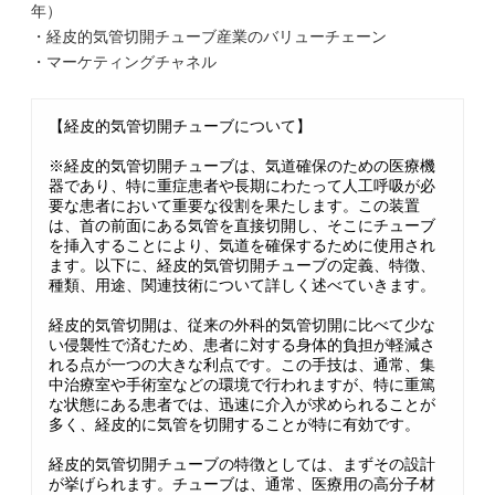
年）
・経皮的気管切開チューブ産業のバリューチェーン
・マーケティングチャネル
【経皮的気管切開チューブについて】
※経皮的気管切開チューブは、気道確保のための医療機
器であり、特に重症患者や長期にわたって人工呼吸が必
要な患者において重要な役割を果たします。この装置
は、首の前面にある気管を直接切開し、そこにチューブ
を挿入することにより、気道を確保するために使用され
ます。以下に、経皮的気管切開チューブの定義、特徴、
種類、用途、関連技術について詳しく述べていきます。
経皮的気管切開は、従来の外科的気管切開に比べて少な
い侵襲性で済むため、患者に対する身体的負担が軽減さ
れる点が一つの大きな利点です。この手技は、通常、集
中治療室や手術室などの環境で行われますが、特に重篤
な状態にある患者では、迅速に介入が求められることが
多く、経皮的に気管を切開することが特に有効です。
経皮的気管切開チューブの特徴としては、まずその設計
が挙げられます。チューブは、通常、医療用の高分子材