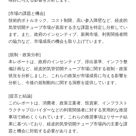
嗜好に与える影響を分析します。
[市場の課題と機会]
技術的ボトルネック、コスト制限、高い参入障壁など、経皮的
気管切開チューブ市場が直面する主な課題を特定し分析してい
ます。また、政府のインセンティブ、新興市場、利害関係者間
の協力など、市場成長の機会も取り上げています。
[規制・政策分析]
本レポートは、政府のインセンティブ、排出基準、インフラ整
備計画など、経皮的気管切開チューブ市場に関する規制・政策
状況を分析しました。これらの政策が市場成長に与える影響を
分析し、今後の規制動向に関する洞察を提供しています。
[提言と結論]
このレポートは、消費者、政策立案者、投資家、インフラスト
ラクチャプロバイダーなどの利害関係者に対する実用的な推奨
事項で締めくくられています。これらの推奨事項はリサーチ結
果に基づいており、経皮的気管切開チューブ市場内の主要な課
題と機会に対処する必要があります。