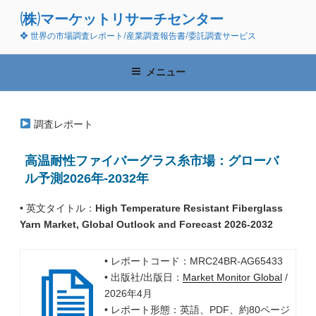
コ
(株)マーケットリサーチセンター
ン
❖ 世界の市場調査レポート/産業調査報告書/委託調査サービス
テ
ン
ツ
メニュー
へ
ス
キ
調査レポート
ッ
プ
高温耐性ファイバーグラス糸市場：グローバ
ル予測2026年-2032年
• 英文タイトル：
High Temperature Resistant Fiberglass
Yarn Market, Global Outlook and Forecast 2026-2032
• レポートコード：MRC24BR-AG65433
• 出版社/出版日：
Market Monitor Global
/
2026年4月
• レポート形態：英語、PDF、約80ページ