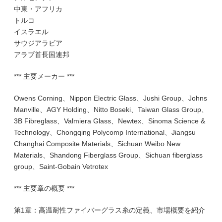
中東・アフリカ
トルコ
イスラエル
サウジアラビア
アラブ首長国連邦
*** 主要メーカー ***
Owens Corning、Nippon Electric Glass、Jushi Group、Johns
Manville、AGY Holding、Nitto Boseki、Taiwan Glass Group、
3B Fibreglass、Valmiera Glass、Newtex、Sinoma Science &
Technology、Chongqing Polycomp International、Jiangsu
Changhai Composite Materials、Sichuan Weibo New
Materials、Shandong Fiberglass Group、Sichuan fiberglass
group、Saint-Gobain Vetrotex
*** 主要章の概要 ***
第1章：高温耐性ファイバーグラス糸の定義、市場概要を紹介