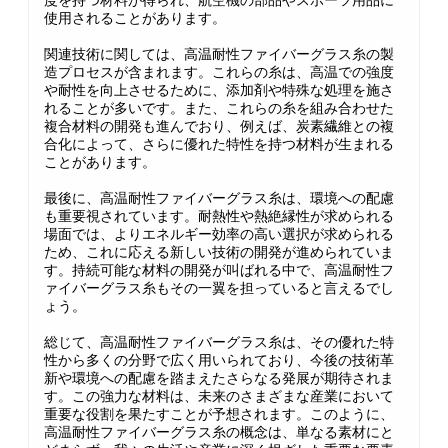
度を持つ材料が得られ、航空機の部品やスポーツ用品に
使用されることがあります。
関連技術に関しては、高温耐性ファイバーグラス糸の製
造プロセスが含まれます。これらの糸は、高温での強度
や耐性を向上させるために、添加剤や特殊な処理を施さ
れることが多いです。また、これらの糸を組み合わせた
複合材料の開発も進んでおり、例えば、炭素繊維との複
合化によって、さらに優れた特性を持つ材料が生まれる
ことがあります。
最後に、高温耐性ファイバーグラス糸は、環境への配慮
も重要視されています。耐熱性や熱絶縁性が求められる
場面では、よりエネルギー効率の高い選択が求められる
ため、これに応える新しい技術の開発が進められていま
す。持続可能な材料の開発が叫ばれる中で、高温耐性フ
ァイバーグラス糸もその一翼を担っていると言えるでし
ょう。
総じて、高温耐性ファイバーグラス糸は、その優れた特
性から多くの分野で広く用いられており、今後の技術革
新や環境への配慮を踏まえたさらなる発展が期待されま
す。この強力な材料は、未来のさまざまな産業において
重要な役割を果たすことが予想されます。このように、
高温耐性ファイバーグラス糸の概念は、単なる素材にと