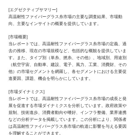
[エグゼクティブサマリー]
高温耐性ファイバーグラス糸市場の主要な調査結果、市場動
向、主要なインサイトの概要を提供しています。
[市場概要]
当レポートでは、高温耐性ファイバーグラス糸市場の定義、過
去の推移、現在の市場規模など、包括的な概観を提供していま
す。また、タイプ別（単糸、撚糸、その他）、地域別、用途別
（航空宇宙、自動車、建設、電子、風力、工業、消費財、その
他）の市場セグメントを網羅し、各セグメントにおける主要促
進要因、課題、機会を明らかにしています。
[市場ダイナミクス]
当レポートでは、高温耐性ファイバーグラス糸市場の成長と発
展を促進する市場ダイナミクスを分析しています。政府政策や
規制、技術進歩、消費者動向や嗜好、インフラ整備、業界連携
などの分析データを掲載しています。この分析により、関係者
は高温耐性ファイバーグラス糸市場の軌道に影響を与える要因
を理解することができます。