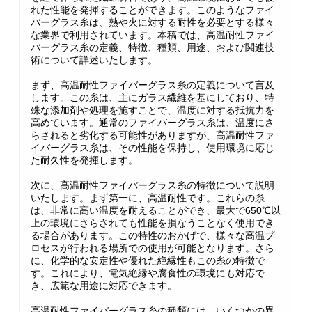
れた性能を発揮することができます。このようなファイ
バーグラス糸は、熱や火に対する耐性を必要とする様々
な業界で利用されています。本稿では、高温耐性ファイ
バーグラス糸の定義、特徴、種類、用途、および関連技
術について詳述いたします。
まず、高温耐性ファイバーグラス糸の定義について言及
します。この糸は、主にガラス繊維を基にしており、特
殊な添加剤や処理を施すことで、温度に対する抵抗力を
高めています。通常のファイバーグラス糸は、温度にさ
らされると劣化する可能性がありますが、高温耐性ファ
イバーグラス糸は、その性能を保持し、使用環境に応じ
た耐久性を発揮します。
次に、高温耐性ファイバーグラス糸の特徴について説明
いたします。まず第一に、高温耐性です。これらの糸
は、非常に高い温度を耐えることができ、最大で650℃以
上の環境にさらされても性能を損なうことなく使用でき
る場合があります。この特性のおかげで、様々な高温プ
ロセスが行われる場所での使用が可能となります。さら
に、化学的な安定性や優れた絶縁性もこの糸の特徴で
す。これにより、電気絶縁や腐食性の環境にも対応で
き、広範な用途に対応できます。
高温耐性ファイバーグラス糸の種類には、いくつかの異