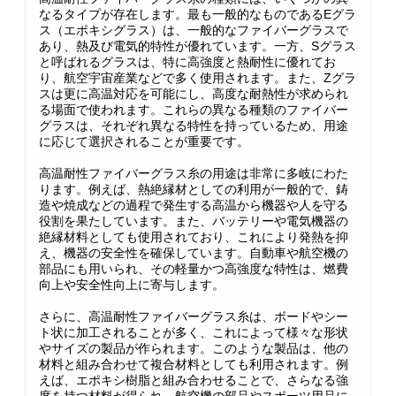
なるタイプが存在します。最も一般的なものであるEグラ
ス（エポキシグラス）は、一般的なファイバーグラスで
あり、熱及び電気的特性が優れています。一方、Sグラス
と呼ばれるグラスは、特に高強度と熱耐性に優れてお
り、航空宇宙産業などで多く使用されます。また、Zグラ
スは更に高温対応を可能にし、高度な耐熱性が求められ
る場面で使われます。これらの異なる種類のファイバー
グラスは、それぞれ異なる特性を持っているため、用途
に応じて選択されることが重要です。
高温耐性ファイバーグラス糸の用途は非常に多岐にわた
ります。例えば、熱絶縁材としての利用が一般的で、鋳
造や焼成などの過程で発生する高温から機器や人を守る
役割を果たしています。また、バッテリーや電気機器の
絶縁材料としても使用されており、これにより発熱を抑
え、機器の安全性を確保しています。自動車や航空機の
部品にも用いられ、その軽量かつ高強度な特性は、燃費
向上や安全性向上に寄与します。
さらに、高温耐性ファイバーグラス糸は、ボードやシー
ト状に加工されることが多く、これによって様々な形状
やサイズの製品が作られます。このような製品は、他の
材料と組み合わせて複合材料としても利用されます。例
えば、エポキシ樹脂と組み合わせることで、さらなる強