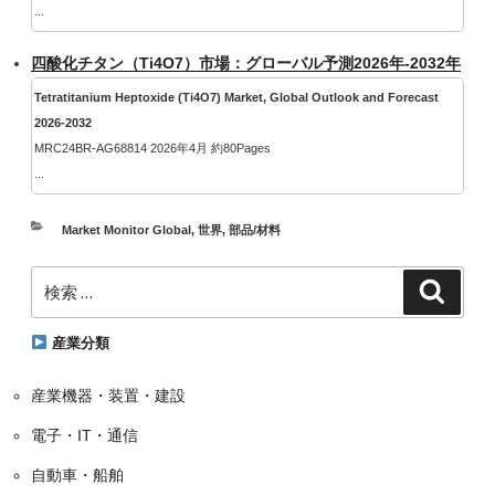
...
四酸化チタン（Ti4O7）市場：グローバル予測2026年-2032年
Tetratitanium Heptoxide (Ti4O7) Market, Global Outlook and Forecast
2026-2032
MRC24BR-AG68814 2026年4月 約80Pages
...
カ
Market Monitor Global
,
世界
,
部品/材料
テ
検
ゴ
検
索
索:
リ
ー
産業分類
産業機器・装置・建設
電子・IT・通信
自動車・船舶